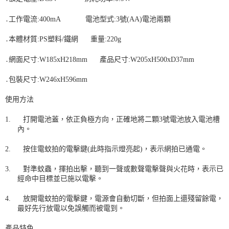
․工作電流
:400mA
電池型式
:3
號
(AA)
電池兩顆
․本體材質
:PS
塑料
/
鐵網
重量
:220g
․網面尺寸
:W185xH218mm
產品尺寸
:W205xH500xD37mm
․包裝尺寸
:W246xH596mm
使用方法
打開電池蓋，依正負極方向，正確地將二顆
3
號電池放入電池槽
1.
內。
按住電蚊拍的電擊鍵
(
此時指示燈亮起
)
，表示網拍已通電。
2.
對準蚊蟲，揮拍出擊，聽到一聲或數聲電擊聲與火花時，表示已
3.
經命中目標並已施以電擊。
放開電蚊拍的電擊鍵，電源會自動切斷，但拍面上還殘留餘電，
4.
最好先行放電以免誤觸而被電到。
產品特色