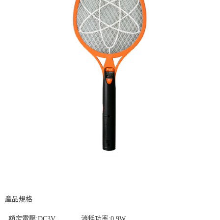
產品規格
․額定電壓
:DC3V
消耗功率
:0.9W