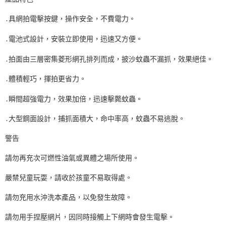
․
具網拍電擊按鍵，操作安全，不費電力。
․電池式設計，安裝立即使用，迅速又方便。
․拍面由三層密集菱形網孔排列而成，披沙蚊蟲不漏抓，效果絕佳。
․體積輕巧，揮拍更省力。
․瞬間超強電力，效果加倍，迅速擊斃蚊蟲。
․大型鋼面設計，捕抓面積大，命中率高，蚊蟲不易逃脫。
警告
請勿再充次可燃性油氣或異體之場所使用。
嚴禁兒童玩耍，請收於孩童不易取得處。
請勿充用水沖洗本產品，以免發生故障。
請勿用手捏壓網片，因同時接觸上下網時會發生電擊。