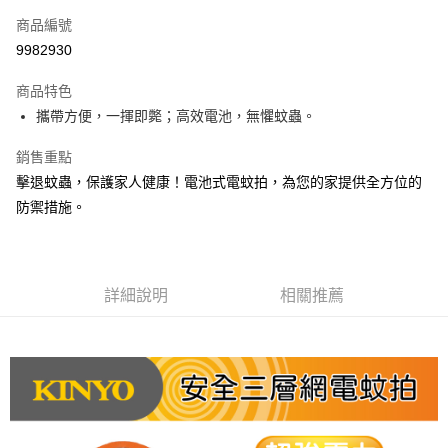
商品編號
Apple Pay
9982930
街口支付
商品特色
悠遊付
攜帶方便，一揮即斃；高效電池，無懼蚊蟲。
Google Pay
銷售重點
AFTEE先享後付
擊退蚊蟲，保護家人健康！電池式電蚊拍，為您的家提供全方位的
相關說明
防禦措施。
【關於「AFTEE先享後付」】
ATM付款
AFTEE先享後付是「在收到商品之後才付款」的支付方式。 讓您購物簡單
便利好安心！
１．簡單：不需註冊會員、不需綁卡、不需儲值。
運送方式
２．便利：只要手機號碼，簡訊認證，即可結帳。
詳細說明
相關推薦
３．安心：先確認商品／服務後，再付款。
全家取貨付款
每筆NT$60，滿NT$599(含以上)免運費
【「AFTEE先享後付」結帳流程】
１．於結帳方式選擇「AFTEE先享後付」後，將跳轉至「AFTEE先享後付」
付款後全家取貨
結帳頁面，進行簡訊認證並確認金額後，即可完成結帳。
２．訂單成立數日內，您將收到繳費通知簡訊。
每筆NT$60，滿NT$599(含以上)免運費
３．收到繳費通知簡訊後14天內，點擊此簡訊中的連結，可透過四大超商／
ATM／網路銀行／等多元方式進行付款，方視為交易完成。
7-11取貨付款