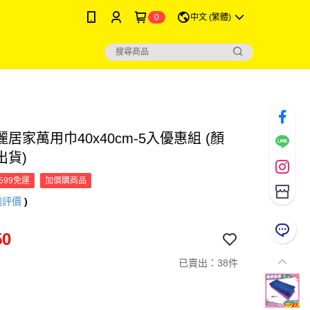
0
中文 (繁體)
居家萬用巾40x40cm-5入優惠組 (顏
出貨)
599免運
加價購商品
則評價
)
50
已賣出：38件