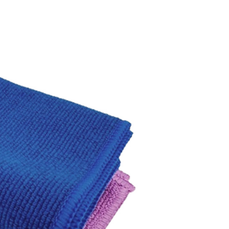
援中心」
https://netprotections.freshdesk.com/support/home
0，滿NT$599(含以上)免運費
項】
恩沛科技股份有限公司提供之「AFTEE先享後付」服務完成之
依本服務之必要範圍內提供個人資料，並將交易相關給付款項請
20，滿NT$899(含以上)免運費
讓予恩沛科技股份有限公司。
個人資料處理事宜，請瀏覽以下網址：
ee.tw/terms/#terms3
年的使用者請事先徵得法定代理人或監護人之同意方可使用
E先享後付」，若未經同意申辦者引起之損失，本公司不負相關責
AFTEE先享後付」時，將依據個別帳號之用戶狀況，依本公司
核予不同之上限額度；若仍有額度不足之情形，本公司將視審查
用戶進行身份認證。
一人註冊多個帳號或使用他人資訊註冊。若發現惡意使用之情
科技股份有限公司將有權停止該用戶之使用額度並採取法律行