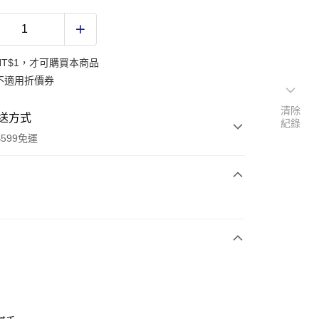
NT$1，才可購買本商品
不適用折價券
清除
送方式
紀錄
599免運
次付款
付款