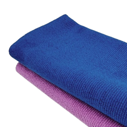
付客戶支
每筆NT$6
【注意事
宅配
１．透過由
交易，需
每筆NT$1
求債權轉
２．關於
https://aft
３．未成
「AFTE
任。
４．使用「
即時審查
結果請求
５．嚴禁
形，恩沛
動。