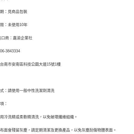
日期：見商品包裝
限：未使用10年
進口商：嘉渝企業社
6-3843334
台南市安南區科技公園大道15號1樓
方式：請使用一般中性洗潔劑清洗
事項：
使用冷洗精或柔軟精清洗，以免破壞纖維組織。
時布面會殘留灰塵，請定期清潔及更換產品，以免灰塵刮傷物體表面。