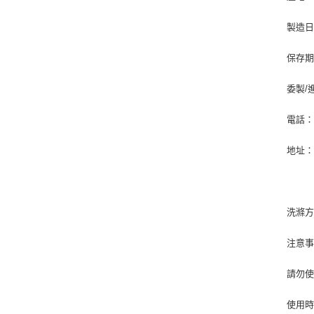
製造
保存期
委製/
電話：0
地址：
洗滌
注意
請勿
使用