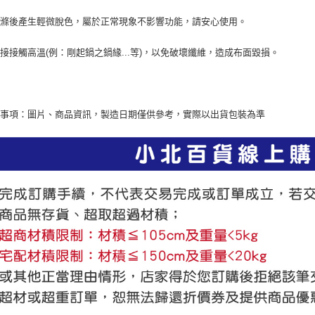
洗滌後產生輕微脫色，屬於正常現象不影響功能，請安心使用。
接接觸高溫(例：剛起鍋之鍋緣...等)，以免破壞纖維，造成布面毀損。
意事項：圖片、商品資訊，製造日期僅供參考，實際以出貨包裝為準