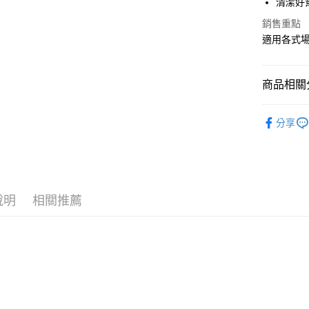
清潔好
悠遊付
銷售重點
Google Pa
適用各式
AFTEE先
相關說明
商品相關分
【關於「A
ATM付款
AFTEE
└ 家庭清
便利好安
分享
１．簡單
夏日生活
２．便利
運送方式
３．安心
全家取貨
【「AFT
每筆NT$6
１．於結帳
說明
相關推薦
付」結帳
付款後全
２．訂單
３．收到繳
每筆NT$6
／ATM／
※ 請注意
7-11取貨
絡購買商品
先享後付
每筆NT$6
※ 交易是
是否繳費成
付款後7-1