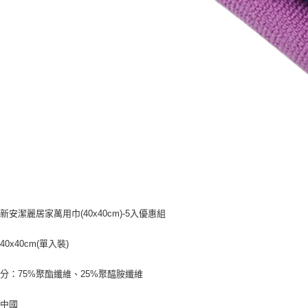
新安潔麗居家萬用巾(40x40cm)-5入優惠組
0x40cm(單入裝)
分：75%聚酯纖維、25%聚醯胺纖維
：中國