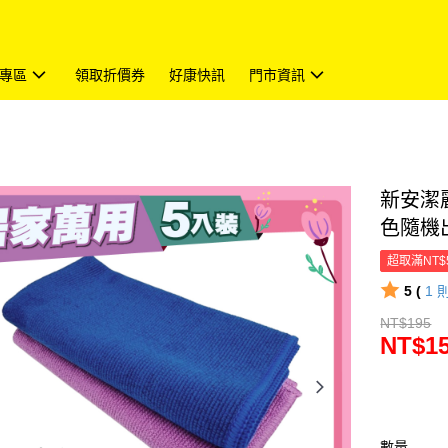
專區
領取折價券
好康快訊
門市資訊
新安潔麗
色隨機
超取滿NT$
5 (
1
NT$195
NT$1
數量