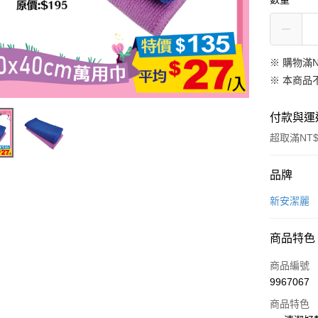
※ 購物滿
※ 本商品
付款與運
超取滿NT$
付款方式
品牌
信用卡一
新安潔麗
超商取貨
商品特色
LINE Pay
商品編號
Apple Pay
9967067
商品特色
街口支付