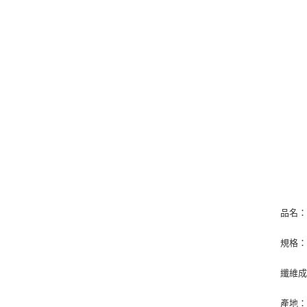
品名：
規格：4
纖維成
產地