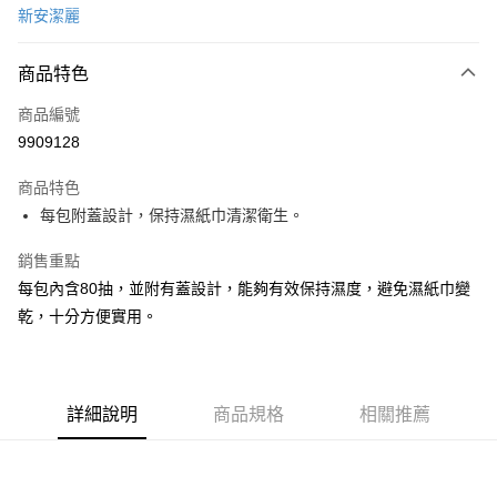
新安潔麗
超商取貨付款
商品特色
LINE Pay
商品編號
Apple Pay
9909128
街口支付
商品特色
悠遊付
每包附蓋設計，保持濕紙巾清潔衛生。
Google Pay
銷售重點
AFTEE先享後付
每包內含80抽，並附有蓋設計，能夠有效保持濕度，避免濕紙巾變
相關說明
乾，十分方便實用。
【關於「AFTEE先享後付」】
ATM付款
AFTEE先享後付是「在收到商品之後才付款」的支付方式。 讓您購物簡單
便利好安心！
１．簡單：不需註冊會員、不需綁卡、不需儲值。
運送方式
２．便利：只要手機號碼，簡訊認證，即可結帳。
詳細說明
商品規格
相關推薦
３．安心：先確認商品／服務後，再付款。
全家取貨付款
每筆NT$60，滿NT$599(含以上)免運費
【「AFTEE先享後付」結帳流程】
１．於結帳方式選擇「AFTEE先享後付」後，將跳轉至「AFTEE先享後付」