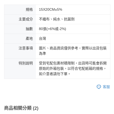
規格
15X20CM±5%
主要成分
不織布、純水、抗菌劑
抽數
80張(+6%或-2%)
產地
台灣
注意事項
圖片、商品資訊僅供參考，實際以出貨包裝
為準
特別說明
受到宅配包裹材積限制，出貨時可能會拆開
原始的外箱包裝，以符合宅配紙箱的規格，
如介意者請勿下單。
客服
商品相關分類 (2)