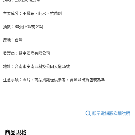
規格：15X20CM±5%
主要成分：不織布、純水、抗菌劑
抽數：80張( 6%或-2%)
產地：台灣
委製商：健宇國際有限公司
地址：台南市安南區科技公園大道15號
注意事項：圖片、商品資訊僅供參考，實際以出貨包裝為準
顯示電腦版詳細說明
商品規格