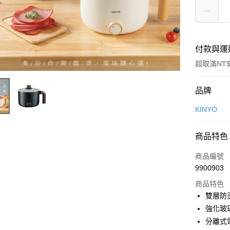
付款與運
超取滿NT$
付款方式
品牌
信用卡一
KINYO
超商取貨
商品特色
LINE Pay
商品編號
Apple Pay
9900903
商品特色
街口支付
雙層防
悠遊付
強化玻
分離式
Google Pa