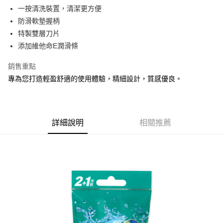
Apple Pay
一按清洗裝置，清潔更方便
防滑軟墊握柄
街口支付
特製雙層刀片
悠遊付
添加維他命E潤滑條
Google Pay
銷售重點
專為您打造輕盈舒適的使用體驗，精細設計，質感優良。
AFTEE先享後付
相關說明
【關於「AFTEE先享後付」】
ATM付款
AFTEE先享後付是「在收到商品之後才付款」的支付方式。 讓您購物簡單
便利好安心！
詳細說明
相關推薦
１．簡單：不需註冊會員、不需綁卡、不需儲值。
運送方式
２．便利：只要手機號碼，簡訊認證，即可結帳。
３．安心：先確認商品／服務後，再付款。
全家取貨付款
每筆NT$60，滿NT$599(含以上)免運費
【「AFTEE先享後付」結帳流程】
１．於結帳方式選擇「AFTEE先享後付」後，將跳轉至「AFTEE先享後付」
付款後全家取貨
結帳頁面，進行簡訊認證並確認金額後，即可完成結帳。
２．訂單成立數日內，您將收到繳費通知簡訊。
每筆NT$60，滿NT$599(含以上)免運費
３．收到繳費通知簡訊後14天內，點擊此簡訊中的連結，可透過四大超商／
ATM／網路銀行／等多元方式進行付款，方視為交易完成。
7-11取貨付款
※ 請注意：結帳手續完成當下不需立刻繳費，但若您需要取消訂單，請聯絡