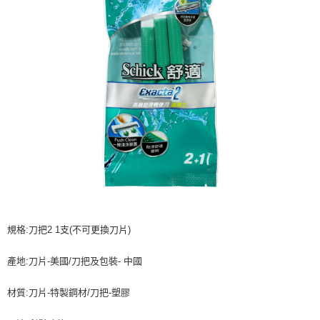
每筆NT$60，滿NT$599(含以上)免運費
購買商品的店家。未經商家同意取消之訂單仍視為有效，需透過AFTEE先享
後付繳納相關費用。
付款後7-11取貨
※ 交易是否成功請以「AFTEE先享後付 」之結帳頁面顯示為準，若有關於
是否繳費成功／繳費後需取消欲退款等相關疑問，請聯繫「AFTEE先享後付
每筆NT$60，滿NT$599(含以上)免運費
客戶支援中心」
https://netprotections.freshdesk.com/support/home
宅配
【注意事項】
１．透過由恩沛科技股份有限公司提供之「AFTEE先享後付」服務完成之交
每筆NT$120，滿NT$899(含以上)免運費
易，需依本服務之必要範圍內提供個人資料，並將交易相關給付款項請求債
權轉讓予恩沛科技股份有限公司。
２．關於個人資料處理事宜，請瀏覽以下網址：
https://aftee.tw/terms/#terms3
３．未成年的使用者請事先徵得法定代理人或監護人之同意方可使用
「AFTEE先享後付」，若未經同意申辦者引起之損失，本公司不負相關責
任。
４．使用「AFTEE先享後付」時，將依據個別帳號之用戶狀況，依本公司即
時審查核予不同之上限額度；若仍有額度不足之情形，本公司將視審查結果
請求用戶進行身份認證。
規格:刀把2 1支(不可更換刀片)
５．嚴禁一人註冊多個帳號或使用他人資訊註冊。若發現惡意使用之情形，
恩沛科技股份有限公司將有權停止該用戶之使用額度並採取法律行動。
產地:刀片-美國/刀把及包裝- 中國
材質:刀片-特製鋼材/刀把-塑膠