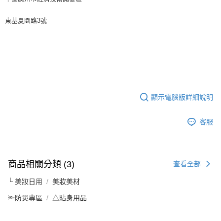
東基夏園路3號
顯示電腦版詳細說明
客服
商品相關分類 (3)
查看全部
└ 美妝日用
美妝美材
🔦防災專區
△貼身用品