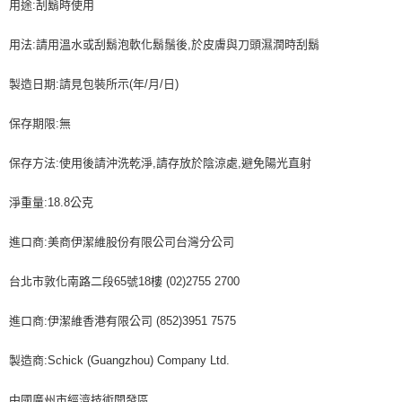
用途:刮鬍時使用
用法:請用溫水或刮鬍泡軟化鬍鬚後,於皮膚與刀頭濕潤時刮鬍
製造日期:請見包裝所示(年/月/日)
保存期限:無
保存方法:使用後請沖洗乾淨,請存放於陰涼處,避免陽光直射
淨重量:18.8公克
進口商:美商伊潔維股份有限公司台灣分公司
台北市敦化南路二段65號18樓 (02)2755 2700
進口商:伊潔維香港有限公司 (852)3951 7575
製造商:Schick (Guangzhou) Company Ltd.
中國廣州市經濟技術開發區