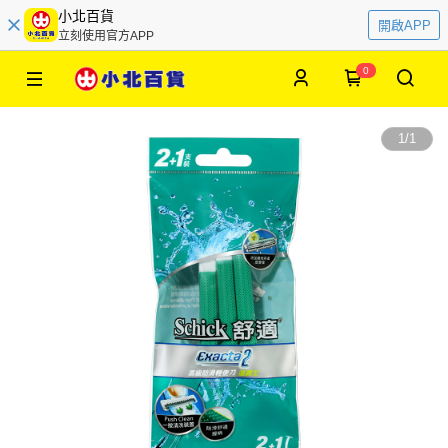
小北百貨
開啟APP
立刻使用官方APP
0
1
/
1