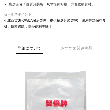
Apple Pay
廚房必備！優質分裝袋，尺寸恰到好處，方便收納食材。
JKOPAY
セールスポイント
小北百貨SHOWBA廚房專區，提供精選分裝袋/夾，讓您輕鬆保存食
Easy Wallet
材。快來選購，享受便利美味！
Google Pay
AFTEE代金後払い
説明
詳細について
おすすめ関連商品
一、 AFTEE代金後払いについて
ATM払い
1.お支払い方法でAFTEE代金後払いを選択すると、携帯電話認証ウィンド
ウが表示されます。
2.SMSで認証してお支払い手続を進めてください。
配送方法
3.注文するときのお支払いは不要です。商品はご指定の住所に配送されま
す。
全家取貨付款
4.ご注文が完了すると、携帯に支払い通知のSMSが届きます。アプリ会員
配送毎にNT$60、NT$599以上で送料無料
の場合は、AFTEE アプリプッシュ通知が届きます。
5.商品受け取り時のお支払いは不要です。商品を確かめてから、SMSまた
付款後全家取貨
はアプリの通知に従って、4大コンビニ、またはATM/オンラインバンキン
グでお支払いください。
配送毎にNT$60、NT$599以上で送料無料
代金納付期限は最短で 14 日以内ですので、ご注意ください。AFTEE アプ
7-11取貨付款
リをダウンロードして AFTEE 会員になるとお支払い期限を最長 45 日以内