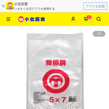
小北百貨
アプリを起動
いますぐ公式アプリを使用する
0
1
/
1