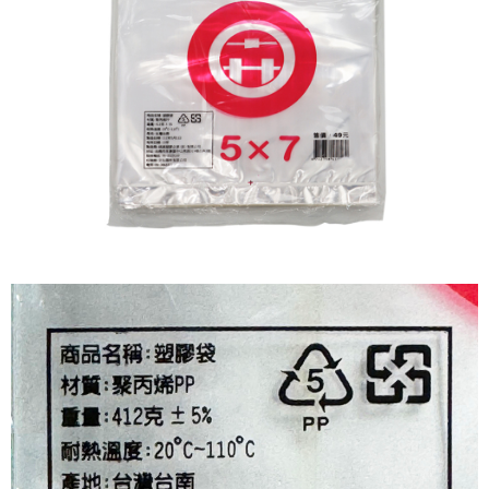
配送毎にNT$60、NT$599以上で送料無料
まで延長できます。
付款後7-11取貨
お支払期限は、ショップが請求した期日と、AFTEEで延長できる日数をも
とに計算されます。AFTEEで注文すると、商品を受け取るまで支払い期限
配送毎にNT$60、NT$599以上で送料無料
を延長できますが、商品を期限内に受け取れない場合があります（例：予
約商品や商品到着日が比較的遅い商品）。そのため、商品到着の有無に関
宅配
わらず、AFTEEで指定された期限内にお支払いください。
配送毎にNT$120、NT$899以上で送料無料
二、支払い限度額
1.初回 AFTEEを ご利用の際に、認証結果及び当社の審査の結果に基づ
き、限度額が設定されます。
2.決済金額は最低NT$20です。
3.現在、台湾の会員のみご利用いただけます。
三、利用規約「AFTEE代金後払い」（以下当サービスという）はネットプ
ロテクションズ（以下 AFTEE という）が提供し、AFTEEが代金を徴収し
ます。当サービスご利用の際に提供しなければならない個人情報（注文者
の氏名、電話番号、受取人の氏名、電話番号、受取人住所を含むがこれに
限らない）は、AFTEEに渡され当サービスで必要な範囲内で利用されま
す。AFTEEの個人情報の収集、処理、利用について、詳細はAFTEE公式ホ
ームページの『個人情報の収集、処理及び利用に関する声明』をご参照く
ださい（
https://aftee.tw/privacypolicy/
）。
AFTEEの初回ご利用の際に、審査を通過すれば、最高額がNT$10,000にな
ります。支払い期限を過ぎた場合、その金額に基づいて年利20%の遅延滞