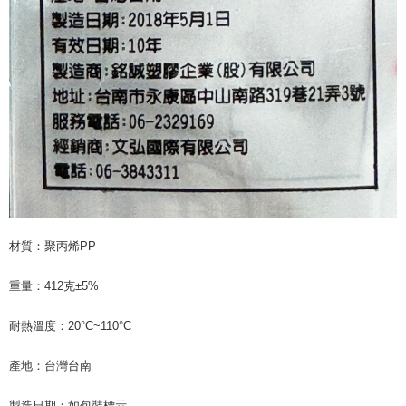
納金が加算されます。未成年の利用者は、事前に法定代理人または後見人
の同意を得ればAFTEEをご利用いただけます。
個人情報の処理、利用について疑問がある、または関連する法律の権利を
行使したい場合は、ネットプロテクションズ
cs_tw@netprotections.co.jp
にご連絡ください。上記に示した個人情報を、必要な購入注文書とあわせ
てAFTEEにご提供いただく、またはAFTEEにあなたの個人情報の収集、処
理、利用を許可することににご同意いただけない場合は、当サービスを選
択しないでください。
材質：聚丙烯PP
重量：412克±5%
耐熱溫度：20°C~110°C
產地：台灣台南
製造日期：如包裝標示