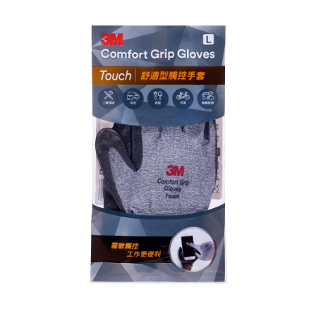
ATM／網路銀行／等多元方式進行付款，方視為交易完成。
7-11取貨付款
※ 請注意：結帳手續完成當下不需立刻繳費，但若您需要取消訂單，請聯絡
每筆NT$60，滿NT$599(含以上)免運費
購買商品的店家。未經商家同意取消之訂單仍視為有效，需透過AFTEE先享
後付繳納相關費用。
付款後7-11取貨
※ 交易是否成功請以「AFTEE先享後付 」之結帳頁面顯示為準，若有關於
是否繳費成功／繳費後需取消欲退款等相關疑問，請聯繫「AFTEE先享後付
每筆NT$60，滿NT$599(含以上)免運費
客戶支援中心」
https://netprotections.freshdesk.com/support/home
宅配
【注意事項】
１．透過由恩沛科技股份有限公司提供之「AFTEE先享後付」服務完成之交
每筆NT$120，滿NT$899(含以上)免運費
易，需依本服務之必要範圍內提供個人資料，並將交易相關給付款項請求債
權轉讓予恩沛科技股份有限公司。
２．關於個人資料處理事宜，請瀏覽以下網址：
https://aftee.tw/terms/#terms3
３．未成年的使用者請事先徵得法定代理人或監護人之同意方可使用
「AFTEE先享後付」，若未經同意申辦者引起之損失，本公司不負相關責
任。
４．使用「AFTEE先享後付」時，將依據個別帳號之用戶狀況，依本公司即
時審查核予不同之上限額度；若仍有額度不足之情形，本公司將視審查結果
請求用戶進行身份認證。
５．嚴禁一人註冊多個帳號或使用他人資訊註冊。若發現惡意使用之情形，
恩沛科技股份有限公司將有權停止該用戶之使用額度並採取法律行動。