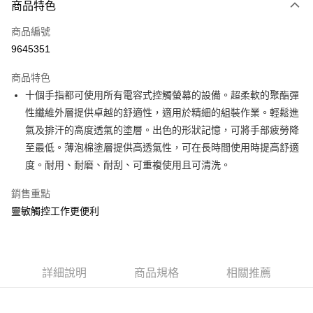
商品特色
LINE Pay
商品編號
Apple Pay
9645351
街口支付
商品特色
悠遊付
十個手指都可使用所有電容式控觸螢幕的設備。超柔軟的聚酯彈
Google Pay
性纖維外層提供卓越的舒適性，適用於精細的組裝作業。輕鬆進
氣及排汗的高度透氣的塗層。出色的形狀記憶，可將手部疲勞降
AFTEE先享後付
至最低。薄泡棉塗層提供高透氣性，可在長時間使用時提高舒適
相關說明
度。耐用、耐磨、耐刮、可重複使用且可清洗。
【關於「AFTEE先享後付」】
ATM付款
AFTEE先享後付是「在收到商品之後才付款」的支付方式。 讓您購物簡單
銷售重點
便利好安心！
１．簡單：不需註冊會員、不需綁卡、不需儲值。
靈敏觸控工作更便利
運送方式
２．便利：只要手機號碼，簡訊認證，即可結帳。
３．安心：先確認商品／服務後，再付款。
全家取貨付款
每筆NT$60，滿NT$599(含以上)免運費
【「AFTEE先享後付」結帳流程】
１．於結帳方式選擇「AFTEE先享後付」後，將跳轉至「AFTEE先享後付」
詳細說明
商品規格
相關推薦
付款後全家取貨
結帳頁面，進行簡訊認證並確認金額後，即可完成結帳。
２．訂單成立數日內，您將收到繳費通知簡訊。
每筆NT$60，滿NT$599(含以上)免運費
３．收到繳費通知簡訊後14天內，點擊此簡訊中的連結，可透過四大超商／