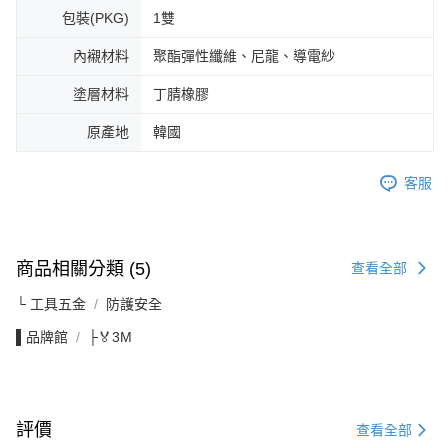
包裝(PKG)
1雙
內襯材料
聚酯彈性纖維、尼龍、導電紗
塗層材料
丁腈橡膠
原產地
韓國
客服
商品相關分類 (5)
查看全部
└ 工具五金
防護安全
▌品牌館
├🏅3M
評價
查看全部