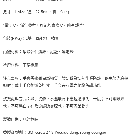
尺寸：L size (長：22.5cm、寬：9cm)
*量測尺寸僅供參考，可能與實際尺寸略有誤差*
包裝(PKG)：1雙 原產地：韓國
內襯材料：聚酯彈性纖維、尼龍、導電紗
塗層材料：丁腈橡膠
注意事項：手套需遠離易燃物質；請勿做為切割作業防護；避免陽光直接
照射；戴上手套後避免進食；手套未有電力絕緣防護功能
洗燙處理方式：以手洗滌，水溫最高不應超過攝氏三十度；不可翻滾烘
乾；不可漂白；在陰涼處懸掛晾乾；不可專業乾洗
製造日期：見外包裝
委製商/地址：3M Korea 27-3,Yeouido-dong,Yeong-deungpo-