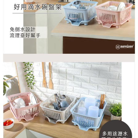
後付繳納相關費用。
※ 交易是否成功請以「AFTEE先享後付 」之結帳頁面顯示為準，若有關於
是否繳費成功／繳費後需取消欲退款等相關疑問，請聯繫「AFTEE先享後付
客戶支援中心」
https://netprotections.freshdesk.com/support/home
【注意事項】
１．透過由恩沛科技股份有限公司提供之「AFTEE先享後付」服務完成之交
易，需依本服務之必要範圍內提供個人資料，並將交易相關給付款項請求債
權轉讓予恩沛科技股份有限公司。
２．關於個人資料處理事宜，請瀏覽以下網址：
https://aftee.tw/terms/#terms3
３．未成年的使用者請事先徵得法定代理人或監護人之同意方可使用
「AFTEE先享後付」，若未經同意申辦者引起之損失，本公司不負相關責
任。
４．使用「AFTEE先享後付」時，將依據個別帳號之用戶狀況，依本公司即
時審查核予不同之上限額度；若仍有額度不足之情形，本公司將視審查結果
請求用戶進行身份認證。
５．嚴禁一人註冊多個帳號或使用他人資訊註冊。若發現惡意使用之情形，
恩沛科技股份有限公司將有權停止該用戶之使用額度並採取法律行動。