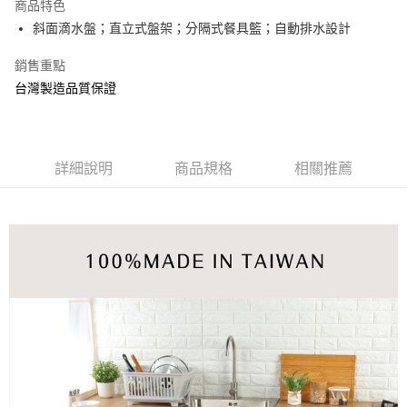
商品特色
街口支付
斜面滴水盤；直立式盤架；分隔式餐具籃；自動排水設計
悠遊付
銷售重點
台灣製造品質保證
Google Pay
AFTEE先享後付
相關說明
【關於「AFTEE先享後付」】
詳細說明
商品規格
相關推薦
ATM付款
AFTEE先享後付是「在收到商品之後才付款」的支付方式。 讓您購物簡單
便利好安心！
１．簡單：不需註冊會員、不需綁卡、不需儲值。
運送方式
２．便利：只要手機號碼，簡訊認證，即可結帳。
３．安心：先確認商品／服務後，再付款。
宅配
每筆NT$120，滿NT$899(含以上)免運費
【「AFTEE先享後付」結帳流程】
１．於結帳方式選擇「AFTEE先享後付」後，將跳轉至「AFTEE先享後付」
結帳頁面，進行簡訊認證並確認金額後，即可完成結帳。
２．訂單成立數日內，您將收到繳費通知簡訊。
３．收到繳費通知簡訊後14天內，點擊此簡訊中的連結，可透過四大超商／
ATM／網路銀行／等多元方式進行付款，方視為交易完成。
※ 請注意：結帳手續完成當下不需立刻繳費，但若您需要取消訂單，請聯絡
購買商品的店家。未經商家同意取消之訂單仍視為有效，需透過AFTEE先享