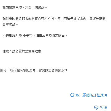
請勿置於日照、高溫、潮濕處。
黏性會因貼合的表面材質而有所不同，使用前請先清潔表面，並避免黏貼
貴重物品。
不適用於粗糙 不平整、油性及易掉漆之牆面。
注意：請勿置於幼童易取處
圖片、商品資訊僅供參考，實際以出貨包裝為準
顯示電腦版詳細說明
客服