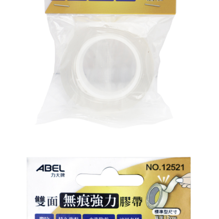
※ 請注意：結帳手續完成當下不需立刻繳費，但若您需要取消訂單，請聯絡
每筆NT$60，滿NT$599(含以上)免運費
購買商品的店家。未經商家同意取消之訂單仍視為有效，需透過AFTEE先享
後付繳納相關費用。
付款後7-11取貨
※ 交易是否成功請以「AFTEE先享後付 」之結帳頁面顯示為準，若有關於
是否繳費成功／繳費後需取消欲退款等相關疑問，請聯繫「AFTEE先享後付
每筆NT$60，滿NT$599(含以上)免運費
客戶支援中心」
https://netprotections.freshdesk.com/support/home
宅配
【注意事項】
１．透過由恩沛科技股份有限公司提供之「AFTEE先享後付」服務完成之交
每筆NT$120，滿NT$899(含以上)免運費
易，需依本服務之必要範圍內提供個人資料，並將交易相關給付款項請求債
權轉讓予恩沛科技股份有限公司。
２．關於個人資料處理事宜，請瀏覽以下網址：
https://aftee.tw/terms/#terms3
３．未成年的使用者請事先徵得法定代理人或監護人之同意方可使用
「AFTEE先享後付」，若未經同意申辦者引起之損失，本公司不負相關責
任。
４．使用「AFTEE先享後付」時，將依據個別帳號之用戶狀況，依本公司即
時審查核予不同之上限額度；若仍有額度不足之情形，本公司將視審查結果
請求用戶進行身份認證。
５．嚴禁一人註冊多個帳號或使用他人資訊註冊。若發現惡意使用之情形，
恩沛科技股份有限公司將有權停止該用戶之使用額度並採取法律行動。