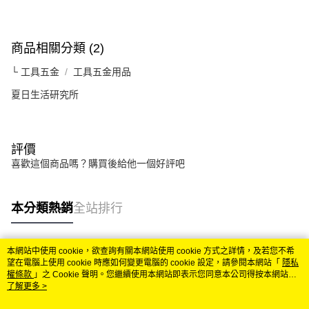
商品相關分類 (2)
└ 工具五金
工具五金用品
夏日生活研究所
評價
喜歡這個商品嗎？購買後給他一個好評吧
本分類熱銷
全站排行
本網站中使用 cookie，欲查詢有關本網站使用 cookie 方式之詳情，及若您不希
熱門標籤
望在電腦上使用 cookie 時應如何變更電腦的 cookie 設定，請參閱本網站「
隱私
權條款
」之 Cookie 聲明。您繼續使用本網站即表示您同意本公司得按本網站使
用條款之 Cookie 聲明使用 cookie。
了解更多 >