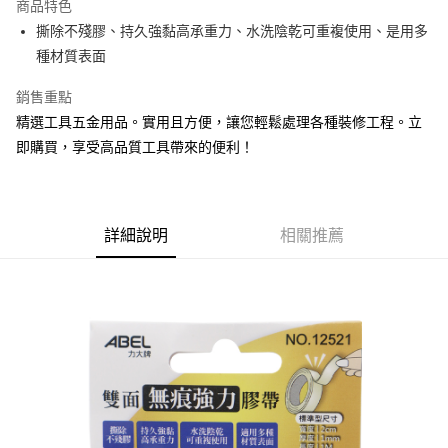
商品特色
Apple Pay
撕除不殘膠、持久強黏高承重力、水洗陰乾可重複使用、是用多
種材質表面
街口支付
銷售重點
悠遊付
精選工具五金用品。實用且方便，讓您輕鬆處理各種裝修工程。立
Google Pay
即購買，享受高品質工具帶來的便利！
AFTEE先享後付
相關說明
【關於「AFTEE先享後付」】
詳細說明
相關推薦
ATM付款
AFTEE先享後付是「在收到商品之後才付款」的支付方式。 讓您購物簡單
便利好安心！
１．簡單：不需註冊會員、不需綁卡、不需儲值。
運送方式
２．便利：只要手機號碼，簡訊認證，即可結帳。
３．安心：先確認商品／服務後，再付款。
全家取貨付款
每筆NT$60，滿NT$599(含以上)免運費
【「AFTEE先享後付」結帳流程】
１．於結帳方式選擇「AFTEE先享後付」後，將跳轉至「AFTEE先享後付」
付款後全家取貨
結帳頁面，進行簡訊認證並確認金額後，即可完成結帳。
２．訂單成立數日內，您將收到繳費通知簡訊。
每筆NT$60，滿NT$599(含以上)免運費
３．收到繳費通知簡訊後14天內，點擊此簡訊中的連結，可透過四大超商／
ATM／網路銀行／等多元方式進行付款，方視為交易完成。
7-11取貨付款