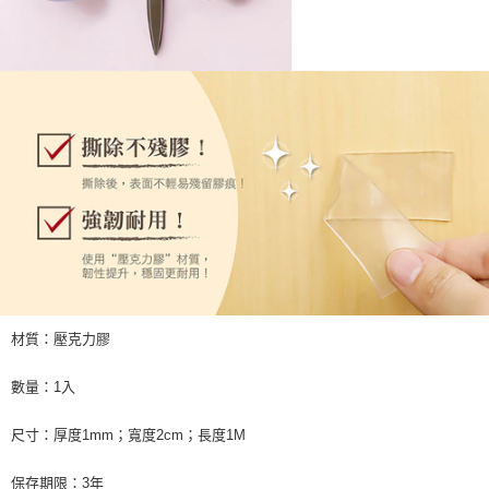
材質：壓克力膠
數量：1入
尺寸：厚度1mm；寬度2cm；長度1M
保存期限：3年