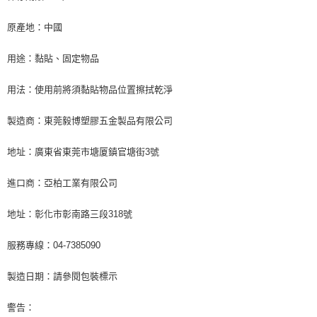
原產地：中國
用途：黏貼、固定物品
用法：使用前將須黏貼物品位置擦拭乾淨
製造商：東莞毅博塑膠五金製品有限公司
地址：廣東省東莞市塘厦鎮官塘街3號
進口商：亞柏工業有限公司
地址：彰化市彰南路三段318號
服務專線：04-7385090
製造日期：請參閱包裝標示
警告：