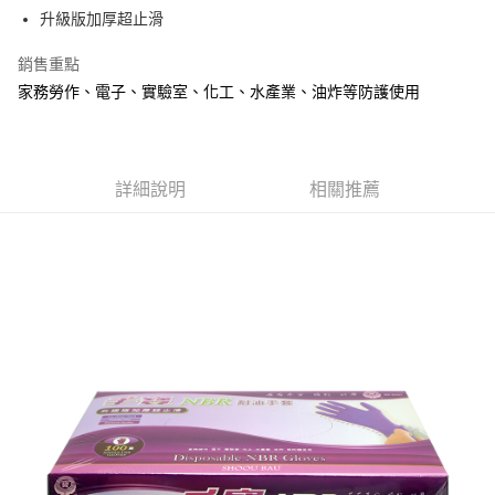
Apple Pay
升級版加厚超止滑
街口支付
銷售重點
家務勞作、電子、實驗室、化工、水產業、油炸等防護使用
悠遊付
Google Pay
AFTEE先享後付
詳細說明
相關推薦
相關說明
【關於「AFTEE先享後付」】
ATM付款
AFTEE先享後付是「在收到商品之後才付款」的支付方式。 讓您購物簡單
便利好安心！
１．簡單：不需註冊會員、不需綁卡、不需儲值。
運送方式
２．便利：只要手機號碼，簡訊認證，即可結帳。
３．安心：先確認商品／服務後，再付款。
全家取貨付款
每筆NT$60，滿NT$599(含以上)免運費
【「AFTEE先享後付」結帳流程】
１．於結帳方式選擇「AFTEE先享後付」後，將跳轉至「AFTEE先享後付」
付款後全家取貨
結帳頁面，進行簡訊認證並確認金額後，即可完成結帳。
２．訂單成立數日內，您將收到繳費通知簡訊。
每筆NT$60，滿NT$599(含以上)免運費
３．收到繳費通知簡訊後14天內，點擊此簡訊中的連結，可透過四大超商／
ATM／網路銀行／等多元方式進行付款，方視為交易完成。
7-11取貨付款
※ 請注意：結帳手續完成當下不需立刻繳費，但若您需要取消訂單，請聯絡