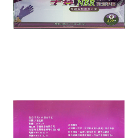
每筆NT$60，滿NT$599(含以上)免運費
購買商品的店家。未經商家同意取消之訂單仍視為有效，需透過AFTEE先享
後付繳納相關費用。
付款後7-11取貨
※ 交易是否成功請以「AFTEE先享後付 」之結帳頁面顯示為準，若有關於
是否繳費成功／繳費後需取消欲退款等相關疑問，請聯繫「AFTEE先享後付
每筆NT$60，滿NT$599(含以上)免運費
客戶支援中心」
https://netprotections.freshdesk.com/support/home
宅配
【注意事項】
１．透過由恩沛科技股份有限公司提供之「AFTEE先享後付」服務完成之交
每筆NT$120，滿NT$899(含以上)免運費
易，需依本服務之必要範圍內提供個人資料，並將交易相關給付款項請求債
權轉讓予恩沛科技股份有限公司。
２．關於個人資料處理事宜，請瀏覽以下網址：
https://aftee.tw/terms/#terms3
３．未成年的使用者請事先徵得法定代理人或監護人之同意方可使用
「AFTEE先享後付」，若未經同意申辦者引起之損失，本公司不負相關責
任。
４．使用「AFTEE先享後付」時，將依據個別帳號之用戶狀況，依本公司即
時審查核予不同之上限額度；若仍有額度不足之情形，本公司將視審查結果
請求用戶進行身份認證。
５．嚴禁一人註冊多個帳號或使用他人資訊註冊。若發現惡意使用之情形，
恩沛科技股份有限公司將有權停止該用戶之使用額度並採取法律行動。