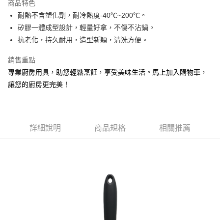
商品特色
Apple Pay
耐熱不含塑化劑，耐冷熱度-40℃~200℃。
矽膠一體成型設計，輕量好拿，不傷不沾鍋。
街口支付
抗老化，持久耐用，造型新穎，清洗方便。
悠遊付
銷售重點
Google Pay
專業廚房用具，助您輕鬆烹飪，享受美味生活。馬上加入購物車，
讓您的廚房更完美！
AFTEE先享後付
相關說明
【關於「AFTEE先享後付」】
ATM付款
AFTEE先享後付是「在收到商品之後才付款」的支付方式。 讓您購物簡單
便利好安心！
詳細說明
商品規格
相關推薦
１．簡單：不需註冊會員、不需綁卡、不需儲值。
運送方式
２．便利：只要手機號碼，簡訊認證，即可結帳。
３．安心：先確認商品／服務後，再付款。
全家取貨付款
每筆NT$60，滿NT$599(含以上)免運費
【「AFTEE先享後付」結帳流程】
１．於結帳方式選擇「AFTEE先享後付」後，將跳轉至「AFTEE先享後付」
付款後全家取貨
結帳頁面，進行簡訊認證並確認金額後，即可完成結帳。
２．訂單成立數日內，您將收到繳費通知簡訊。
每筆NT$60，滿NT$599(含以上)免運費
３．收到繳費通知簡訊後14天內，點擊此簡訊中的連結，可透過四大超商／
ATM／網路銀行／等多元方式進行付款，方視為交易完成。
7-11取貨付款