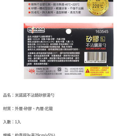
品名：米諾諾不沾鍋矽膠湯勺
材質：外層-矽膠、內層-尼龍
入數：1入
規格：約直徑9x高29cm(±5%)