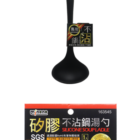
※ 請注意：結帳手續完成當下不需立刻繳費，但若您需要取消訂單，請聯絡
每筆NT$60，滿NT$599(含以上)免運費
購買商品的店家。未經商家同意取消之訂單仍視為有效，需透過AFTEE先享
後付繳納相關費用。
付款後7-11取貨
※ 交易是否成功請以「AFTEE先享後付 」之結帳頁面顯示為準，若有關於
是否繳費成功／繳費後需取消欲退款等相關疑問，請聯繫「AFTEE先享後付
每筆NT$60，滿NT$599(含以上)免運費
客戶支援中心」
https://netprotections.freshdesk.com/support/home
宅配
【注意事項】
１．透過由恩沛科技股份有限公司提供之「AFTEE先享後付」服務完成之交
每筆NT$120，滿NT$899(含以上)免運費
易，需依本服務之必要範圍內提供個人資料，並將交易相關給付款項請求債
權轉讓予恩沛科技股份有限公司。
２．關於個人資料處理事宜，請瀏覽以下網址：
https://aftee.tw/terms/#terms3
３．未成年的使用者請事先徵得法定代理人或監護人之同意方可使用
「AFTEE先享後付」，若未經同意申辦者引起之損失，本公司不負相關責
任。
４．使用「AFTEE先享後付」時，將依據個別帳號之用戶狀況，依本公司即
時審查核予不同之上限額度；若仍有額度不足之情形，本公司將視審查結果
請求用戶進行身份認證。
５．嚴禁一人註冊多個帳號或使用他人資訊註冊。若發現惡意使用之情形，
恩沛科技股份有限公司將有權停止該用戶之使用額度並採取法律行動。