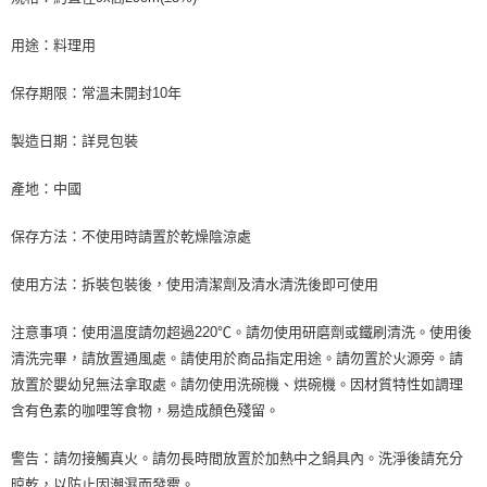
用途：料理用
保存期限：常溫未開封10年
製造日期：詳見包裝
產地：中國
保存方法：不使用時請置於乾燥陰涼處
使用方法：拆裝包裝後，使用清潔劑及清水清洗後即可使用
注意事項：使用溫度請勿超過220℃。請勿使用研磨劑或鐵刷清洗。使用後
清洗完畢，請放置通風處。請使用於商品指定用途。請勿置於火源旁。請
放置於嬰幼兒無法拿取處。請勿使用洗碗機、烘碗機。因材質特性如調理
含有色素的咖哩等食物，易造成顏色殘留。
警告：請勿接觸真火。請勿長時間放置於加熱中之鍋具內。洗淨後請充分
晾乾，以防止因潮濕而發霉。