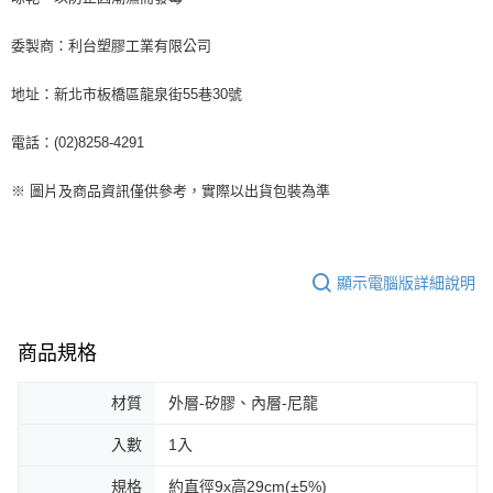
委製商：利台塑膠工業有限公司
地址：新北市板橋區龍泉街55巷30號
電話：(02)8258-4291
※ 圖片及商品資訊僅供參考，實際以出貨包裝為準
顯示電腦版詳細說明
商品規格
材質
外層-矽膠、內層-尼龍
入數
1入
規格
約直徑9x高29cm(±5%)