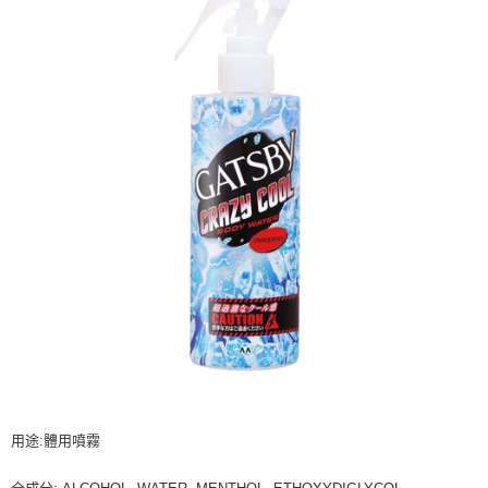
每笔NT$60，满NT$599(含以上)免运费
出。使用AFTEE下訂可以延長您收到商品前的繳費天數，但無法保證一定能
夠在期限內收到商品(例如:預購商品或預計到貨時間較長者)。因此無論收到
付款後7-11取貨
商品與否，仍需要請您在AFTEE規定的時間內完成繳費。
每笔NT$60，满NT$599(含以上)免运费
二、付款限制
1. 初次使用 AFTEE 時，將依認證結果及本公司審查結果，核予每個人不同
宅配
之上限額度
2. 結帳金額須大於NT$30
每笔NT$120，满NT$899(含以上)免运费
3. 目前僅支援台灣會員
三、聲明條款
「AFTEE先享後付」(下稱本服務)乃由恩沛科技股份有限公司(下稱 AFTEE )
所提供，並由 AFTEE 向您收取款項。因使用本服務所須提供之個人資料(包
含但不限於訂購人姓名、電話，收件人姓名、電話、收件地址)，將交付予
AFTEE 於本服務必要服務範圍內運用。關於 AFTEE 對於個人資料之蒐集、
處理、利用，詳參 AFTEE 官網之『個人資料蒐集、處理及利用告知聲明』
（
https://aftee.tw/privacypolicy/
）。
若款項超過繳費期限，將根據當次的金額加收年利率 16% 的逾期滯納金。
未成年的使用者，請事先徵得法定代理人或監護人之同意方可使用
AFTEE。
用途:體用噴霧
若您對於個人資料之處理、利用有任何疑問，或欲行使相關法律權利，請聯
繫恩沛科技股份有限公司。若您不同意我們將上開所示之個人資料，連同必
要之購買訂單資訊提供予 AFTEE ，或讓 AFTEE 蒐集處理利用您的個人資