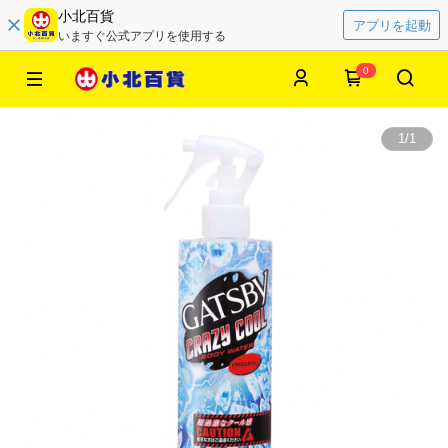
小北百貨
アプリを起動
いますぐ公式アプリを使用する
0
1
/
1