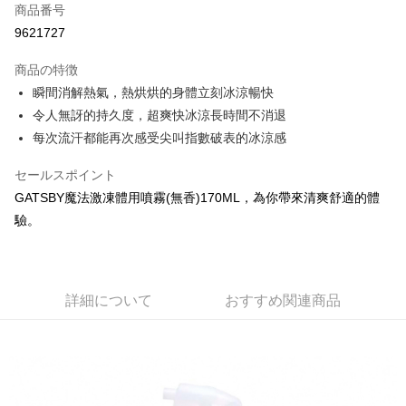
Apple Pay
商品番号
9621727
JKOPAY
商品の特徴
Easy Wallet
瞬間消解熱氣，熱烘烘的身體立刻冰涼暢快
Google Pay
令人無訝的持久度，超爽快冰涼長時間不消退
每次流汗都能再次感受尖叫指數破表的冰涼感
AFTEE代金後払い
説明
セールスポイント
一、 AFTEE代金後払いについて
GATSBY魔法激凍體用噴霧(無香)170ML，為你帶來清爽舒適的體
ATM払い
1.お支払い方法でAFTEE代金後払いを選択すると、携帯電話認証ウィンド
ウが表示されます。
驗。
2.SMSで認証してお支払い手続を進めてください。
配送方法
3.注文するときのお支払いは不要です。商品はご指定の住所に配送されま
す。
全家取貨付款
4.ご注文が完了すると、携帯に支払い通知のSMSが届きます。アプリ会員
配送毎にNT$60、NT$599以上で送料無料
詳細について
おすすめ関連商品
の場合は、AFTEE アプリプッシュ通知が届きます。
5.商品受け取り時のお支払いは不要です。商品を確かめてから、SMSまた
付款後全家取貨
はアプリの通知に従って、4大コンビニ、またはATM/オンラインバンキン
グでお支払いください。
配送毎にNT$60、NT$599以上で送料無料
代金納付期限は最短で 14 日以内ですので、ご注意ください。AFTEE アプ
7-11取貨付款
リをダウンロードして AFTEE 会員になるとお支払い期限を最長 45 日以内