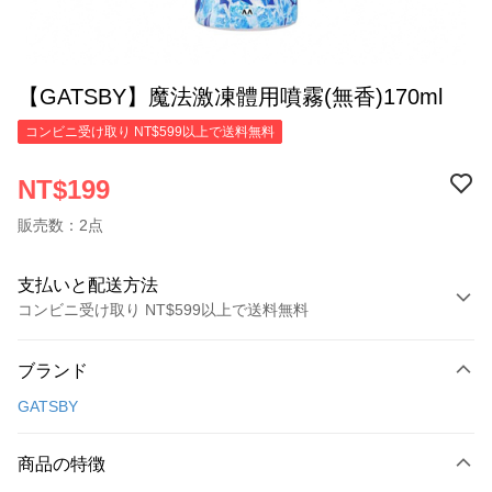
【GATSBY】魔法激凍體用噴霧(無香)170ml
コンビニ受け取り NT$599以上で送料無料
NT$199
販売数：2点
支払いと配送方法
コンビニ受け取り NT$599以上で送料無料
お支払い方法
ブランド
クレジットカード1回払い
GATSBY
コンビニ店頭代金引換
LINE Pay
商品の特徴