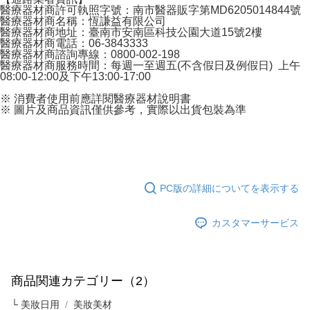
醫療器材商許可執照字號：南市醫器販字第MD6205014844號
醫療器材商名稱：恆謙益有限公司
醫療器材商地址：臺南市安南區科技公園大道15號2樓
醫療器材商電話：06-3843333
醫療器材商諮詢專線：0800-002-198
醫療器材商服務時間：每週一至週五(不含假日及例假日) 上午
08:00-12:00及下午13:00-17:00
※ 消費者使用前應詳閱醫療器材說明書
※ 圖片及商品資訊僅供參考，實際以出貨包裝為準
PC版の詳細についてを表示する
カスタマーサービス
商品関連カテゴリー（2）
└ 美妝日用
美妝美材