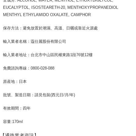
全成分: ALCOHOL, WATER, MENTHOL, ETHOXYDIGLYCOL,
納金が加算されます。未成年の利用者は、事前に法定代理人または後見人
EUCALYPTOL, ISOSTEARETH-20, MENTHOXYPROPANEDIOL
の同意を得ればAFTEEをご利用いただけます。
MENTHYL ETHYLAMIDO OXALATE, CAMPHOR
個人情報の処理、利用について疑問がある、または関連する法律の権利を
行使したい場合は、ネットプロテクションズ
cs_tw@netprotections.co.jp
保存方法：避免放置於潮濕、高溫、日曬或靠近火源處
にご連絡ください。上記に示した個人情報を、必要な購入注文書とあわせ
てAFTEEにご提供いただく、またはAFTEEにあなたの個人情報の収集、処
輸入業者名稱：蔻仕麗股份有限公司
理、利用を許可することににご同意いただけない場合は、当サービスを選
択しないでください。
輸入業者地址：台北市中山區民權東路1段76號12樓
免費諮詢專線：0800-028-088
原産地：日本
批號、製造日期：請見包裝(西元日/月/年)
有效期間：四年
容量:170ml
【通路業者資訊】