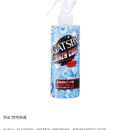
配送毎にNT$60、NT$599以上で送料無料
まで延長できます。
付款後7-11取貨
お支払期限は、ショップが請求した期日と、AFTEEで延長できる日数をも
とに計算されます。AFTEEで注文すると、商品を受け取るまで支払い期限
配送毎にNT$60、NT$599以上で送料無料
を延長できますが、商品を期限内に受け取れない場合があります（例：予
約商品や商品到着日が比較的遅い商品）。そのため、商品到着の有無に関
宅配
わらず、AFTEEで指定された期限内にお支払いください。
配送毎にNT$120、NT$899以上で送料無料
二、支払い限度額
1.初回 AFTEEを ご利用の際に、認証結果及び当社の審査の結果に基づ
き、限度額が設定されます。
2.決済金額は最低NT$20です。
3.現在、台湾の会員のみご利用いただけます。
三、利用規約「AFTEE代金後払い」（以下当サービスという）はネットプ
ロテクションズ（以下 AFTEE という）が提供し、AFTEEが代金を徴収し
ます。当サービスご利用の際に提供しなければならない個人情報（注文者
の氏名、電話番号、受取人の氏名、電話番号、受取人住所を含むがこれに
限らない）は、AFTEEに渡され当サービスで必要な範囲内で利用されま
す。AFTEEの個人情報の収集、処理、利用について、詳細はAFTEE公式ホ
ームページの『個人情報の収集、処理及び利用に関する声明』をご参照く
ださい（
https://aftee.tw/privacypolicy/
）。
用途:體用噴霧
AFTEEの初回ご利用の際に、審査を通過すれば、最高額がNT$10,000にな
ります。支払い期限を過ぎた場合、その金額に基づいて年利20%の遅延滞