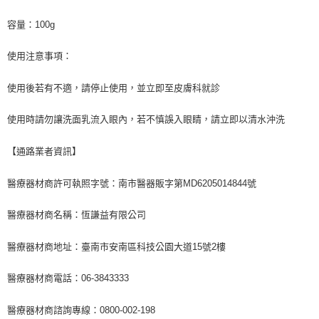
容量：
100g
使用注意事項：
使用後若有不適，請停止使用，並立即至皮膚科就診
使用時請勿讓洗面乳流入眼內，若不慎誤入眼睛，請立即以清水沖洗
【通路業者資訊】
醫療器材商許可執照字號：南市醫器販字第
MD6205014844
號
醫療器材商名稱：恆謙益有限公司
醫療器材商地址：臺南市安南區科技公園大道
15
號
2
樓
醫療器材商電話：
06-3843333
醫療器材商諮詢專線：
0800-002-198