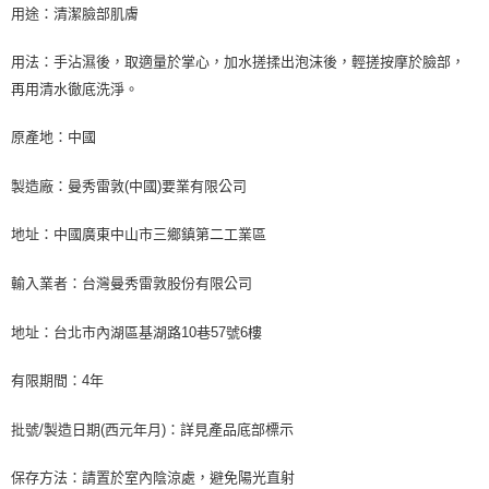
用途：清潔臉部肌膚
用法：手沾濕後，取適量於掌心，加水搓揉出泡沫後，輕搓按摩於臉部，
再用清水徹底洗淨。
原產地：中國
製造廠：曼秀雷敦
(
中國
)
要業有限公司
地址：中國廣東中山市三鄉鎮第二工業區
輸入業者：台灣曼秀雷敦股份有限公司
地址：台北市內湖區基湖路
10
巷
57
號
6
樓
有限期間：
4
年
批號
/
製造日期
(
西元年月
)
：詳見產品底部標示
保存方法：請置於室內陰涼處，避免陽光直射