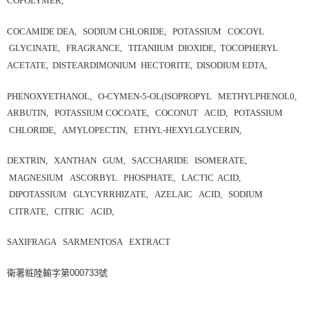
COPOLYMER,
COCAMIDE DEA, SODIUM CHLORIDE, POTASSIUM COCOYL
GLYCINATE, FRAGRANCE, TITANIIUM DIOXIDE, TOCOPHERYL
ACETATE, DISTEARDIMONIUM HECTORITE, DISODIUM EDTA,
PHENOXYETHANOL, O-
CYMEN-5-OL(ISOPROPYL METHYLPHENOL0,
ARBUTIN, POTASSIUM COCOATE, COCONUT ACID, POTASSIUM
CHLORIDE, AMYLOPECTIN, ETHYL-HEXYLGLYCERIN,
DEXTRIN, XANTHAN GUM, SACCHARIDE ISOMERATE,
MAGNESIUM ASCORBYL PHOSPHATE, LACTIC ACID,
DIPOTASSIUM GLYCYRRHIZATE, AZELAIC ACID, SODIUM
CITRATE, CITRIC ACID,
SAXIFRAGA SARMENTOSA EXTRACT
衛署粧陸輸字第
000733
號