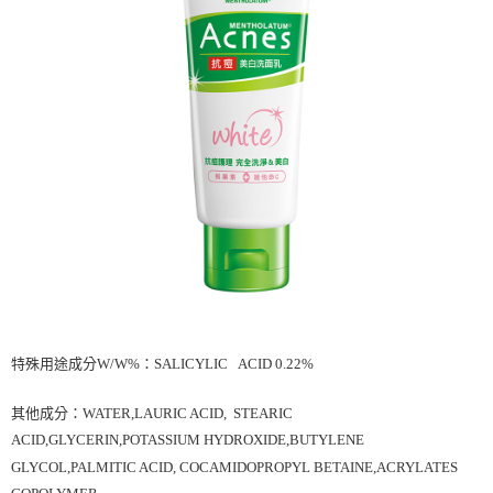
每筆NT$60，滿NT$599(含以上)免運費
購買商品的店家。未經商家同意取消之訂單仍視為有效，需透過AFTEE先享
後付繳納相關費用。
付款後7-11取貨
※ 交易是否成功請以「AFTEE先享後付 」之結帳頁面顯示為準，若有關於
是否繳費成功／繳費後需取消欲退款等相關疑問，請聯繫「AFTEE先享後付
每筆NT$60，滿NT$599(含以上)免運費
客戶支援中心」
https://netprotections.freshdesk.com/support/home
宅配
【注意事項】
１．透過由恩沛科技股份有限公司提供之「AFTEE先享後付」服務完成之交
每筆NT$120，滿NT$899(含以上)免運費
易，需依本服務之必要範圍內提供個人資料，並將交易相關給付款項請求債
權轉讓予恩沛科技股份有限公司。
２．關於個人資料處理事宜，請瀏覽以下網址：
https://aftee.tw/terms/#terms3
３．未成年的使用者請事先徵得法定代理人或監護人之同意方可使用
「AFTEE先享後付」，若未經同意申辦者引起之損失，本公司不負相關責
任。
４．使用「AFTEE先享後付」時，將依據個別帳號之用戶狀況，依本公司即
時審查核予不同之上限額度；若仍有額度不足之情形，本公司將視審查結果
請求用戶進行身份認證。
特殊用途成分W/W%：SALICYLIC ACID 0.22%
５．嚴禁一人註冊多個帳號或使用他人資訊註冊。若發現惡意使用之情形，
恩沛科技股份有限公司將有權停止該用戶之使用額度並採取法律行動。
其他
成分：WATER,LAURIC ACID, STEARIC
ACID,GLYCERIN,POTASSIUM HYDROXIDE,BUTYLENE
GLYCOL,PALMITIC ACID, COCAMIDOPROPYL BETAINE,ACRYLATES