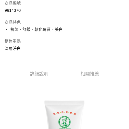
商品編號
Apple Pay
9614370
街口支付
商品特色
悠遊付
抗菌、舒緩、軟化角質、美白
Google Pay
銷售重點
AFTEE先享後付
深層淨白
相關說明
【關於「AFTEE先享後付」】
ATM付款
AFTEE先享後付是「在收到商品之後才付款」的支付方式。 讓您購物簡單
便利好安心！
詳細說明
相關推薦
１．簡單：不需註冊會員、不需綁卡、不需儲值。
運送方式
２．便利：只要手機號碼，簡訊認證，即可結帳。
３．安心：先確認商品／服務後，再付款。
全家取貨付款
每筆NT$60，滿NT$599(含以上)免運費
【「AFTEE先享後付」結帳流程】
１．於結帳方式選擇「AFTEE先享後付」後，將跳轉至「AFTEE先享後付」
付款後全家取貨
結帳頁面，進行簡訊認證並確認金額後，即可完成結帳。
２．訂單成立數日內，您將收到繳費通知簡訊。
每筆NT$60，滿NT$599(含以上)免運費
３．收到繳費通知簡訊後14天內，點擊此簡訊中的連結，可透過四大超商／
ATM／網路銀行／等多元方式進行付款，方視為交易完成。
7-11取貨付款
※ 請注意：結帳手續完成當下不需立刻繳費，但若您需要取消訂單，請聯絡