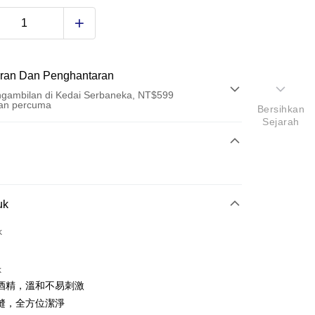
ran Dan Penghantaran
gambilan di Kedai Serbaneka, NT$599
an percuma
Bersihkan
Sejarah
Pembayaran
t (Bayaran Penuh)
an di Kedai Serbaneka
uk
k
k
酒精，溫和不易刺激
t
縫，全方位潔淨