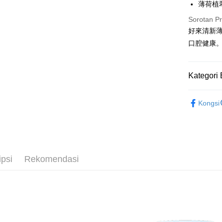
Google Pa
薄荷植
Sorotan P
AFTEE
好來清新薄
Deskripsi
口腔健康
Pertama, 
Pemindah
Kemudian
1. Dengan
pengesaha
Kategori 
2. Anda b
Pilihan 
3. Tiada b
└ 美妝日
dihantar k
全家取貨
Kongsi
4. Setela
▌品牌館
NT$60/pes
manakala a
AFTEE.
NT$599 at
夏日生活
5. Tiada b
pembayara
付款後全
dalam tal
NT$60/pes
ipsi
Rekomendasi
aplikasi A
NT$599 at
Sila ambil
bagaimanap
7-11取貨
dan mendaf
NT$60/pes
pembayara
NT$599 at
Tempoh pe