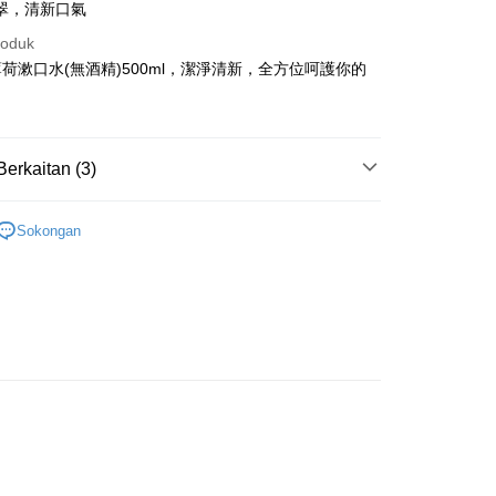
y
翠，清新口氣
roduk
荷漱口水(無酒精)500ml，潔淨清新，全方位呵護你的
。
Mengenai Perkhidmatan AFTEE Beli Sekarang Bayar
an ATM
 memilih AFTEE sebagai kaedah pembayaran, mesej
n AFTEE akan muncul.
Berkaitan (3)
oleh meneruskan pembayaran selepas pengesahan SMS.
Penghantaran
ayaran diperlukan apabila pesanan disahkan. Produk akan
用
口腔清潔
e alamat yang ditetapkan.
付款
Sokongan
h pesanan disahkan, anda akan menerima SMS pembayaran
├🏅好來
anan | Penghantaran percuma untuk pesanan
hli aplikasi akan menerima pemberitahuan tolak aplikasi
au lebih
研究所
ayaran diperlukan apabila anda menerima produk. Sila buat
n di empat kedai serbaneka utama, ATM atau perbankan
家取貨
ian dengan SMS pembayaran atau pemberitahuan tolak
anan | Penghantaran percuma untuk pesanan
FTEE.
au lebih
 perhatian bahawa tempoh pembayaran adalah 14 hari. Walau
un, bagi mereka yang telah memuat turun Aplikasi AFTEE
付款
tar sebagai ahli AFTEE boleh menikmati tempoh
anan | Penghantaran percuma untuk pesanan
n sehingga 45 hari.
au lebih
mbayaran dikira dari masa kedai meminta pembayaran anda,