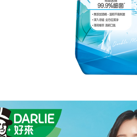
Jumlah yan
kelulusan 
pembayara
20% setah
mendapatk
untuk men
Sila hubun
mempunyai
penggunaan
peribadi y
digunakan 