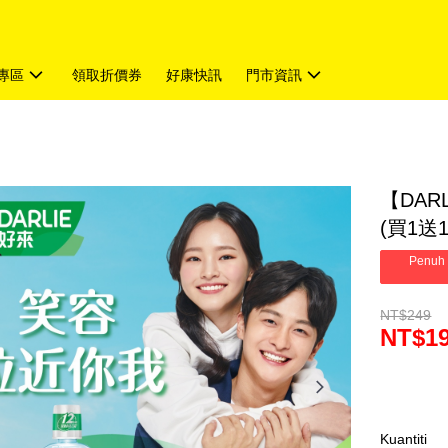
專區
領取折價券
好康快訊
門市資訊
【DAR
(買1送1
Penuh 
NT$249
NT$1
Kuantiti