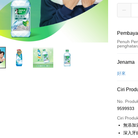
Pembaya
Penuh Pen
penghatar
Kaedah 
Jenama
Kad Kredi
好來
Pengambil
Ciri Prod
LINE Pay
No. Produ
Apple Pay
9599933
JKOPAY
Ciri Produ
無添加
Easy Walle
深入牙