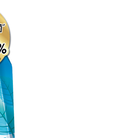
engan bilangan hari yang boleh dilanjutkan oleh AFTEE.
1取貨
h melanjutkan tempoh pembayaran anda sebelum anda
anan | Penghantaran percuma untuk pesanan
pesanan. Walau bagaimanapun, tiada jaminan bahawa anda
au lebih
erima pesanan anda semasa tempoh pembayaran (cth.:
apesanan atau produk yang mungkin mengambil masa yang
 untuk dihantar). Oleh itu, anda dikehendaki membuat
n kepada AFTEE dalam tempoh sama ada anda menerima
sanan | Penghantaran percuma untuk pesanan
au lebih
katan Pembayaran
yang diperakui untuk pengguna kali pertama boleh sehingga
 Amaun diperakui sebenar yang diluluskan akan
n keputusan pensijilan dan semakan oleh AFTEE.
erbelanjaan minimum mestilah lebih besar daripada NT$20.
sa ini hanya tersedia untuk ahli Taiwan.
arat Perkhidmatan
tan AFTEE Beli Sekarang Bayar Kemudian disediakan oleh
, Inc. dan AFTEE akan membuat bil kepada pengguna. AFTEE
gunakan data peribadi yang dikumpul (termasuk nama
o. telefon, nama penerima, no. telefon, alamat penerima)
gunaan perkhidmatan. Sila rujuk kepada "Penyata
an Data Peribadi, Pemprosesan, Penggunaan"
ee.tw/privacypolicy/
) untuk maklumat lanjut.