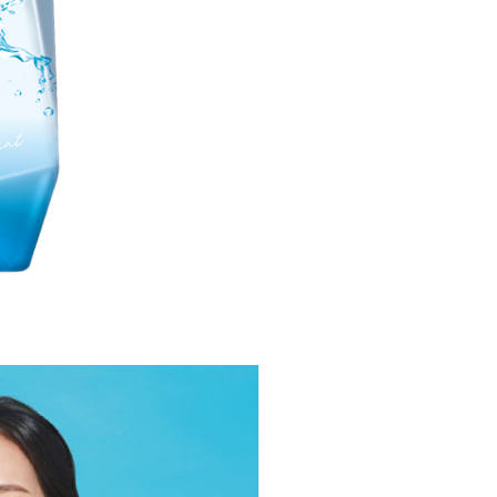
g diperakui untuk pengguna kali pertama yang lulus
boleh sehingga NT$10,000. Jika pengguna tidak membuat
n dalam tempoh tersebut, yuran pembayaran lewat sebanyak
un akan dikenakan. Pengguna bawah umur dikehendaki
an kebenaran daripada ibu bapa atau penjaga yang sah
ggunakan AFTEE.
gi NP Taiwan Inc. di
cs_tw@netprotections.co.jp
jika anda
 sebarang kebimbangan mengenai pemprosesan dan
 pada data peribadi. Jika anda tidak bersetuju dengan data
ang disenaraikan seperti di atas akan dikumpul dan
oleh AFTEE, sila jangan gunakan perkhidmatan ini.