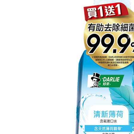
ditambah d
付款後7-1
Anda bole
NT$60/pes
menerima 
NT$599 at
boleh men
produk pr
宅配
lebih lama
pembayara
NT$120/pe
pesanan.
NT$899 at
Kedua, Se
1. Jumlah 
NT$10,000.
berdasarka
2. Amaun p
3. Pada ma
Ketiga, Sy
Perkhidma
NP Taiwan
akan meng
pembeli, n
untuk peng
Pengumpul
(https://aft