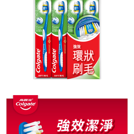
每筆NT$60，滿NT$599(含以上)免運費
購買商品的店家。未經商家同意取消之訂單仍視為有效，需透過AFTEE先享
後付繳納相關費用。
付款後7-11取貨
※ 交易是否成功請以「AFTEE先享後付 」之結帳頁面顯示為準，若有關於
是否繳費成功／繳費後需取消欲退款等相關疑問，請聯繫「AFTEE先享後付
每筆NT$60，滿NT$599(含以上)免運費
客戶支援中心」
https://netprotections.freshdesk.com/support/home
宅配
【注意事項】
１．透過由恩沛科技股份有限公司提供之「AFTEE先享後付」服務完成之交
每筆NT$120，滿NT$899(含以上)免運費
易，需依本服務之必要範圍內提供個人資料，並將交易相關給付款項請求債
權轉讓予恩沛科技股份有限公司。
２．關於個人資料處理事宜，請瀏覽以下網址：
https://aftee.tw/terms/#terms3
３．未成年的使用者請事先徵得法定代理人或監護人之同意方可使用
「AFTEE先享後付」，若未經同意申辦者引起之損失，本公司不負相關責
任。
４．使用「AFTEE先享後付」時，將依據個別帳號之用戶狀況，依本公司即
時審查核予不同之上限額度；若仍有額度不足之情形，本公司將視審查結果
請求用戶進行身份認證。
５．嚴禁一人註冊多個帳號或使用他人資訊註冊。若發現惡意使用之情形，
恩沛科技股份有限公司將有權停止該用戶之使用額度並採取法律行動。