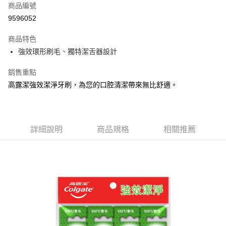
商品編號
Apple Pay
9596052
街口支付
商品特色
悠遊付
強效環形刷毛、獨特潔舌器設計
Google Pay
銷售重點
AFTEE先享後付
高露潔強效潔淨牙刷，為您的口腔清潔帶來無比舒適。
相關說明
【關於「AFTEE先享後付」】
ATM付款
AFTEE先享後付是「在收到商品之後才付款」的支付方式。 讓您購物簡單
便利好安心！
詳細說明
商品規格
相關推薦
１．簡單：不需註冊會員、不需綁卡、不需儲值。
運送方式
２．便利：只要手機號碼，簡訊認證，即可結帳。
３．安心：先確認商品／服務後，再付款。
全家取貨付款
每筆NT$60，滿NT$599(含以上)免運費
【「AFTEE先享後付」結帳流程】
１．於結帳方式選擇「AFTEE先享後付」後，將跳轉至「AFTEE先享後付」
付款後全家取貨
結帳頁面，進行簡訊認證並確認金額後，即可完成結帳。
２．訂單成立數日內，您將收到繳費通知簡訊。
每筆NT$60，滿NT$599(含以上)免運費
３．收到繳費通知簡訊後14天內，點擊此簡訊中的連結，可透過四大超商／
ATM／網路銀行／等多元方式進行付款，方視為交易完成。
7-11取貨付款
※ 請注意：結帳手續完成當下不需立刻繳費，但若您需要取消訂單，請聯絡