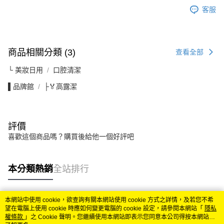
客服
商品相關分類 (3)
查看全部
└ 美妝日用
口腔清潔
▌品牌館
├🏅高露潔
評價
喜歡這個商品嗎？購買後給他一個好評吧
本分類熱銷
全站排行
本網站中使用 cookie，欲查詢有關本網站使用 cookie 方式之詳情，及若您不希
熱門標籤
望在電腦上使用 cookie 時應如何變更電腦的 cookie 設定，請參閱本網站「
隱私
權條款
」之 Cookie 聲明。您繼續使用本網站即表示您同意本公司得按本網站使