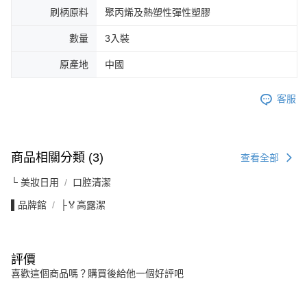
刷柄原料
聚丙烯及熱塑性彈性塑膠
數量
3入裝
原產地
中國
客服
商品相關分類 (3)
查看全部
└ 美妝日用
口腔清潔
▌品牌館
├🏅高露潔
評價
喜歡這個商品嗎？購買後給他一個好評吧