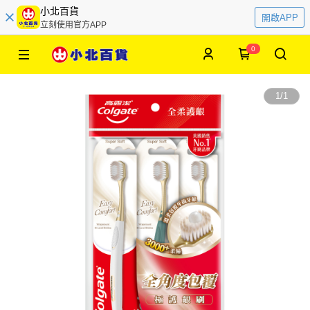
小北百貨
開啟APP
立刻使用官方APP
0
1
/
1