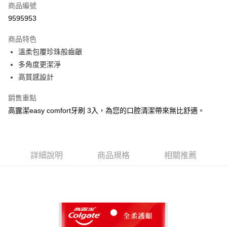
商品編號
Apple Pay
9595953
街口支付
商品特色
悠遊付
溫柔包覆珍珠般齒齦
Google Pay
多角度更潔淨
高質感設計
AFTEE先享後付
相關說明
銷售重點
【關於「AFTEE先享後付」】
高露潔easy comfort牙刷 3入，為您的口腔清潔帶來無比舒適。
ATM付款
AFTEE先享後付是「在收到商品之後才付款」的支付方式。 讓您購物簡單
便利好安心！
１．簡單：不需註冊會員、不需綁卡、不需儲值。
運送方式
２．便利：只要手機號碼，簡訊認證，即可結帳。
３．安心：先確認商品／服務後，再付款。
全家取貨付款
詳細說明
商品規格
相關推薦
每筆NT$60，滿NT$599(含以上)免運費
【「AFTEE先享後付」結帳流程】
１．於結帳方式選擇「AFTEE先享後付」後，將跳轉至「AFTEE先享後付」
付款後全家取貨
結帳頁面，進行簡訊認證並確認金額後，即可完成結帳。
２．訂單成立數日內，您將收到繳費通知簡訊。
每筆NT$60，滿NT$599(含以上)免運費
３．收到繳費通知簡訊後14天內，點擊此簡訊中的連結，可透過四大超商／
ATM／網路銀行／等多元方式進行付款，方視為交易完成。
7-11取貨付款
※ 請注意：結帳手續完成當下不需立刻繳費，但若您需要取消訂單，請聯絡