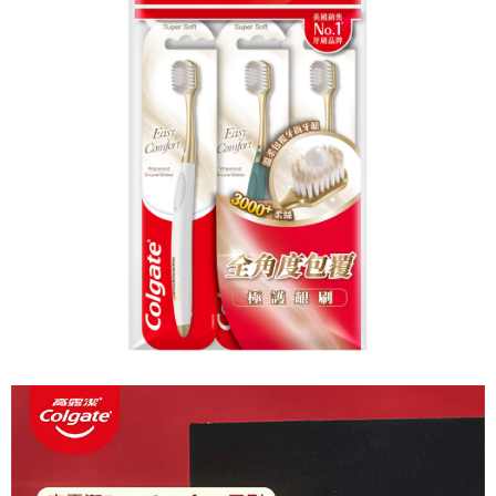
每筆NT$60，滿NT$599(含以上)免運費
購買商品的店家。未經商家同意取消之訂單仍視為有效，需透過AFTEE先享
後付繳納相關費用。
付款後7-11取貨
※ 交易是否成功請以「AFTEE先享後付 」之結帳頁面顯示為準，若有關於
是否繳費成功／繳費後需取消欲退款等相關疑問，請聯繫「AFTEE先享後付
每筆NT$60，滿NT$599(含以上)免運費
客戶支援中心」
https://netprotections.freshdesk.com/support/home
宅配
【注意事項】
１．透過由恩沛科技股份有限公司提供之「AFTEE先享後付」服務完成之交
每筆NT$120，滿NT$899(含以上)免運費
易，需依本服務之必要範圍內提供個人資料，並將交易相關給付款項請求債
權轉讓予恩沛科技股份有限公司。
２．關於個人資料處理事宜，請瀏覽以下網址：
https://aftee.tw/terms/#terms3
３．未成年的使用者請事先徵得法定代理人或監護人之同意方可使用
「AFTEE先享後付」，若未經同意申辦者引起之損失，本公司不負相關責
任。
４．使用「AFTEE先享後付」時，將依據個別帳號之用戶狀況，依本公司即
時審查核予不同之上限額度；若仍有額度不足之情形，本公司將視審查結果
請求用戶進行身份認證。
５．嚴禁一人註冊多個帳號或使用他人資訊註冊。若發現惡意使用之情形，
恩沛科技股份有限公司將有權停止該用戶之使用額度並採取法律行動。