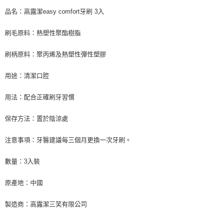
品名：高露潔easy comfort牙刷 3入
刷毛原料：熱塑性聚酯樹脂
刷柄原料：聚丙烯及熱塑性彈性塑膠
用途：清潔口腔
用法：配合正確刷牙習慣
保存方法：置於陰涼處
注意事項：牙醫建議每三個月更換一次牙刷。
數量：3入裝
原產地：中國
製造商：高露潔三笑有限公司