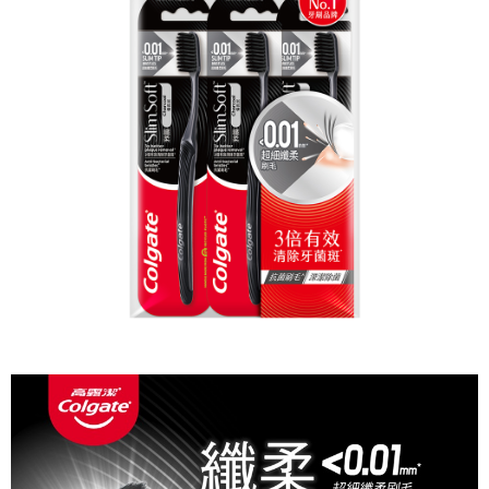
每筆NT$60，滿NT$599(含以上)免運費
購買商品的店家。未經商家同意取消之訂單仍視為有效，需透過AFTEE先享
後付繳納相關費用。
付款後7-11取貨
※ 交易是否成功請以「AFTEE先享後付 」之結帳頁面顯示為準，若有關於
是否繳費成功／繳費後需取消欲退款等相關疑問，請聯繫「AFTEE先享後付
每筆NT$60，滿NT$599(含以上)免運費
客戶支援中心」
https://netprotections.freshdesk.com/support/home
宅配
【注意事項】
１．透過由恩沛科技股份有限公司提供之「AFTEE先享後付」服務完成之交
每筆NT$120，滿NT$899(含以上)免運費
易，需依本服務之必要範圍內提供個人資料，並將交易相關給付款項請求債
權轉讓予恩沛科技股份有限公司。
２．關於個人資料處理事宜，請瀏覽以下網址：
https://aftee.tw/terms/#terms3
３．未成年的使用者請事先徵得法定代理人或監護人之同意方可使用
「AFTEE先享後付」，若未經同意申辦者引起之損失，本公司不負相關責
任。
４．使用「AFTEE先享後付」時，將依據個別帳號之用戶狀況，依本公司即
時審查核予不同之上限額度；若仍有額度不足之情形，本公司將視審查結果
請求用戶進行身份認證。
５．嚴禁一人註冊多個帳號或使用他人資訊註冊。若發現惡意使用之情形，
恩沛科技股份有限公司將有權停止該用戶之使用額度並採取法律行動。