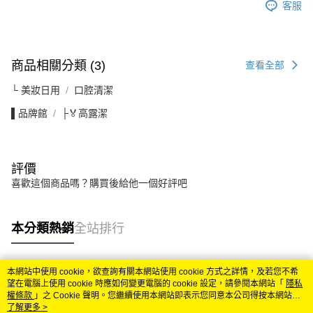
客服
商品相關分類 (3)
查看全部
└ 美妝日用
口腔清潔
▌品牌館
├🏅高露潔
評價
喜歡這個商品嗎？購買後給他一個好評吧
本分類熱銷
全站排行
本網站中使用 cookie，欲查詢有關本網站使用 cookie 方式之詳情，及若您不希
熱門標籤
望在電腦上使用 cookie 時應如何變更電腦的 cookie 設定，請參閱本網站「
隱私
權條款
」之 Cookie 聲明。您繼續使用本網站即表示您同意本公司得按本網站使
用條款之 Cookie 聲明使用 cookie。
了解更多 >