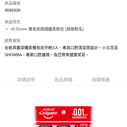
商品編號
Apple Pay
9595938
街口支付
商品特色
悠遊付
<0.01mm 備長炭超細纖柔刷毛 (超級軟毛)
Google Pay
銷售重點
AFTEE先享後付
全新高露潔纖柔備長炭牙刷3入，專為口腔清潔而設計。小北百貨
相關說明
SHOWBA，專業口腔護理，為您帶來健康笑容。
【關於「AFTEE先享後付」】
ATM付款
AFTEE先享後付是「在收到商品之後才付款」的支付方式。 讓您購物簡單
便利好安心！
１．簡單：不需註冊會員、不需綁卡、不需儲值。
運送方式
２．便利：只要手機號碼，簡訊認證，即可結帳。
詳細說明
商品規格
相關推薦
３．安心：先確認商品／服務後，再付款。
全家取貨付款
每筆NT$60，滿NT$599(含以上)免運費
【「AFTEE先享後付」結帳流程】
１．於結帳方式選擇「AFTEE先享後付」後，將跳轉至「AFTEE先享後付」
付款後全家取貨
結帳頁面，進行簡訊認證並確認金額後，即可完成結帳。
２．訂單成立數日內，您將收到繳費通知簡訊。
每筆NT$60，滿NT$599(含以上)免運費
３．收到繳費通知簡訊後14天內，點擊此簡訊中的連結，可透過四大超商／
ATM／網路銀行／等多元方式進行付款，方視為交易完成。
7-11取貨付款
※ 請注意：結帳手續完成當下不需立刻繳費，但若您需要取消訂單，請聯絡