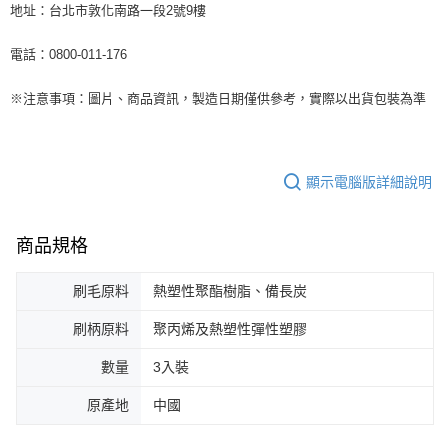
地址：台北市敦化南路一段2號9樓
電話：0800-011-176
※注意事項：圖片、商品資訊，製造日期僅供參考，實際以出貨包裝為準
顯示電腦版詳細說明
商品規格
刷毛原料
熱塑性聚酯樹脂、備長炭
刷柄原料
聚丙烯及熱塑性彈性塑膠
數量
3入裝
原產地
中國