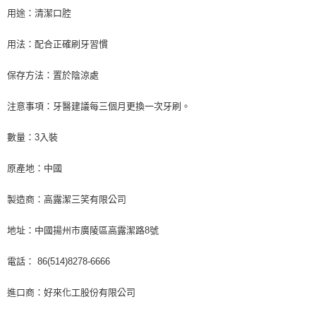
用途：清潔口腔
用法：配合正確刷牙習慣
保存方法：置於陰涼處
注意事項：牙醫建議每三個月更換一次牙刷。
數量：3入裝
原產地：中國
製造商：高露潔三笑有限公司
地址：中國揚州市廣陵區高露潔路8號
電話： 86(514)8278-6666
進口商：好來化工股份有限公司