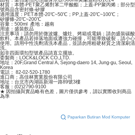
材質：本體-PET聚乙烯對苯二甲酸酯；上蓋-PP聚丙烯；部分型
號商品含密封條-矽膠
適用溫度：PET本體-20℃~50℃；PP上蓋-20℃~100℃；
矽膠條-20℃~200℃
容量：500ml 產地：越南
用途：盛裝飲品
注意事項：請勿用於微波爐、爐灶、烤箱或電鍋；請勿盛裝碳酸
飲料。本產品若掉落地面或遭強力碰撞，可能導致破裂，請小心
使用。請用中性洗劑清洗本產品，並請勿用粗硬材質之清潔刷清
洗。
如非四面環扣型號產品請直立擺放。
委製商：LOCK&LOCK CO.,LTD.
地址：20F,Grand Central A, Sejong-daero 14, Jung-gu, Seoul,
Korea
電話： 82-02-520-1780
進口商：高佳林實業股份有限公司
地址：台北市內湖區新湖一路89號3樓
客服：(02)2790-9100
★ 因拍攝與實品略有色差，圖片僅供參考，請以實際收到商品
為準
Paparkan Butiran Mod Komputer