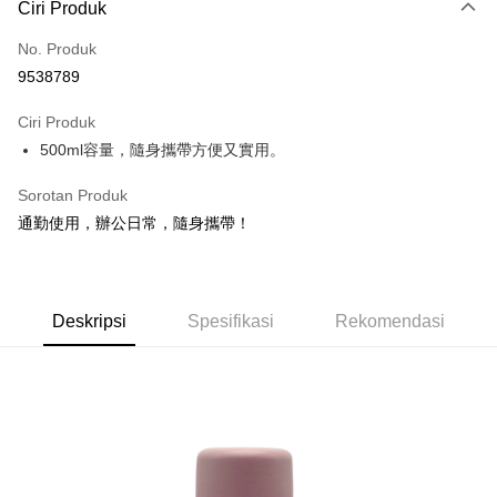
LINE Pay
Ciri Produk
Apple Pay
No. Produk
9538789
JKOPAY
Ciri Produk
Easy Wallet
500ml容量，隨身攜帶方便又實用。
Google Pay
Sorotan Produk
AFTEE
通勤使用，辦公日常，隨身攜帶！
Deskripsi
Pertama, Mengenai Perkhidmatan AFTEE Beli Sekarang Bayar Kemudian
Pemindahan ATM
1. Dengan memilih AFTEE sebagai kaedah pembayaran, mesej
pengesahan AFTEE akan muncul.
Deskripsi
Spesifikasi
Rekomendasi
2. Anda boleh meneruskan pembayaran selepas pengesahan SMS.
Pilihan Penghantaran
3. Tiada bayaran diperlukan apabila pesanan disahkan. Produk akan
dihantar ke alamat yang ditetapkan.
全家取貨付款
4. Setelah pesanan disahkan, anda akan menerima SMS pembayaran
NT$60/pesanan | Penghantaran percuma untuk pesanan
manakala ahli aplikasi akan menerima pemberitahuan tolak aplikasi
NT$599 atau lebih
AFTEE.
5. Tiada bayaran diperlukan apabila anda menerima produk. Sila buat
pembayaran di empat kedai serbaneka utama, ATM atau perbankan
付款後全家取貨
dalam talian dengan SMS pembayaran atau pemberitahuan tolak aplikasi
NT$60/pesanan | Penghantaran percuma untuk pesanan