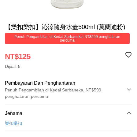
【樂扣樂扣】沁涼隨身水壺500ml (莫蘭迪粉)
Penuh Pengambilan di Kedai Serbaneka, NT$599 penghataran
percuma
NT$125
Dijual: 5
Pembayaran Dan Penghantaran
Penuh Pengambilan di Kedai Serbaneka, NT$599
penghataran percuma
Kaedah Pembayaran
Jenama
Kad Kredit (Bayaran Penuh)
樂扣樂扣
Pengambilan di Kedai Serbaneka