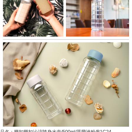
品名：樂扣樂扣沁涼隨身水壺/500ml/莫蘭迪粉/B1C24