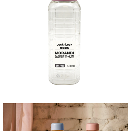
AFTEE.
NT$599 atau lebih
Sila ambil perhatian bahawa tempoh pembayaran adalah 14 hari. Walau
7-11取貨付款
bagaimanapun, bagi mereka yang telah memuat turun Aplikasi AFTEE
dan mendaftar sebagai ahli AFTEE boleh menikmati tempoh pembayaran
NT$60/pesanan | Penghantaran percuma untuk pesanan
sehingga 45 hari.
NT$599 atau lebih
Tempoh pembayaran dikira dari masa kedai meminta pembayaran anda,
付款後7-11取貨
ditambah dengan bilangan hari yang boleh dilanjutkan oleh AFTEE. Anda
boleh melanjutkan tempoh pembayaran anda sebelum anda menerima
NT$60/pesanan | Penghantaran percuma untuk pesanan
pesanan. Walau bagaimanapun, tiada jaminan bahawa anda boleh
NT$599 atau lebih
menerima pesanan anda semasa tempoh pembayaran (cth.: produk
prapesanan atau produk yang mungkin mengambil masa yang lebih
宅配
lama untuk dihantar). Oleh itu, anda dikehendaki membuat pembayaran
kepada AFTEE dalam tempoh sama ada anda menerima pesanan.
NT$120/pesanan | Penghantaran percuma untuk pesanan
NT$899 atau lebih
Kedua, Sekatan Pembayaran
1. Jumlah yang diperakui untuk pengguna kali pertama boleh sehingga
NT$10,000. Amaun diperakui sebenar yang diluluskan akan berdasarkan
keputusan pensijilan dan semakan oleh AFTEE.
2. Amaun perbelanjaan minimum mestilah lebih besar daripada NT$20.
3. Pada masa ini hanya tersedia untuk ahli Taiwan.
Ketiga, Syarat Perkhidmatan
Perkhidmatan AFTEE Beli Sekarang Bayar Kemudian disediakan oleh NP