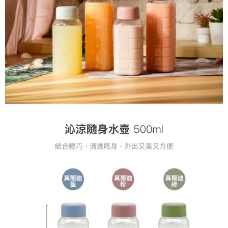
Taiwan, Inc. dan AFTEE akan membuat bil kepada pengguna. AFTEE
akan menggunakan data peribadi yang dikumpul (termasuk nama
pembeli, no. telefon, nama penerima, no. telefon, alamat penerima) untuk
penggunaan perkhidmatan. Sila rujuk kepada "Penyata Pengumpulan
Data Peribadi, Pemprosesan, Penggunaan"
(https://aftee.tw/privacypolicy/
) untuk maklumat lanjut.
Jumlah yang diperakui untuk pengguna kali pertama yang lulus
kelulusan boleh sehingga NT$10,000. Jika pengguna tidak membuat
pembayaran dalam tempoh tersebut, yuran pembayaran lewat sebanyak
20% setahun akan dikenakan. Pengguna bawah umur dikehendaki
mendapatkan kebenaran daripada ibu bapa atau penjaga yang sah
untuk menggunakan AFTEE.
Sila hubungi NP Taiwan Inc. di
cs_tw@netprotections.co.jp
jika anda
mempunyai sebarang kebimbangan mengenai pemprosesan dan
penggunaan pada data peribadi. Jika anda tidak bersetuju dengan data
peribadi yang disenaraikan seperti di atas akan dikumpul dan digunakan
oleh AFTEE, sila jangan gunakan perkhidmatan ini.