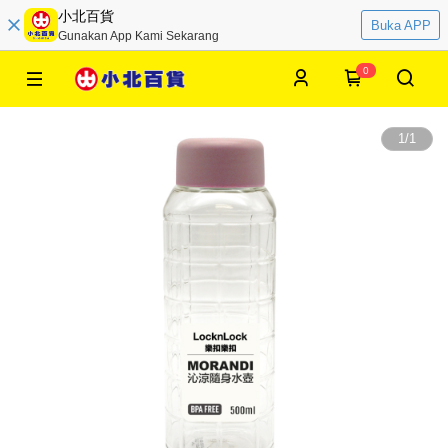
小北百貨
Buka APP
Gunakan App Kami Sekarang
0
1
/
1