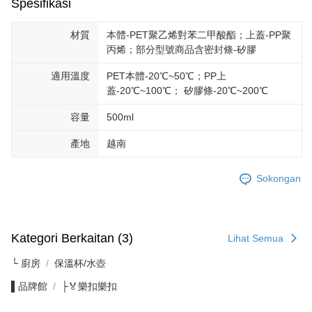
Spesifikasi
材質
本體-PET聚乙烯對苯二甲酸酯；上蓋-PP聚
丙烯；部分型號商品含密封條-矽膠
適用溫度
PET本體-20℃~50℃；PP上
蓋-20℃~100℃； 矽膠條-20℃~200℃
容量
500ml
產地
越南
Sokongan
Kategori Berkaitan (3)
Lihat Semua
└ 廚房
保溫杯/水壺
▌品牌館
├🏅樂扣樂扣