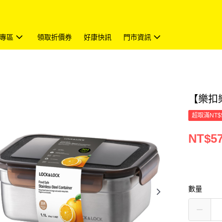
專區
領取折價券
好康快訊
門市資訊
【樂扣
超取滿NT$
NT$5
數量