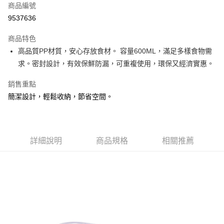
商品編號
Apple Pay
9537636
街口支付
商品特色
悠遊付
高品質PP材質，安心存放食材。 容量600ML，滿足多樣食物需
Google Pay
求。密封設計，有效保鮮防漏，可重複使用，環保又經濟實惠。
AFTEE先享後付
銷售重點
相關說明
簡潔設計，輕鬆收納，節省空間。
【關於「AFTEE先享後付」】
ATM付款
AFTEE先享後付是「在收到商品之後才付款」的支付方式。 讓您購物簡單
便利好安心！
１．簡單：不需註冊會員、不需綁卡、不需儲值。
運送方式
２．便利：只要手機號碼，簡訊認證，即可結帳。
詳細說明
商品規格
相關推薦
３．安心：先確認商品／服務後，再付款。
全家取貨付款
每筆NT$60，滿NT$599(含以上)免運費
【「AFTEE先享後付」結帳流程】
１．於結帳方式選擇「AFTEE先享後付」後，將跳轉至「AFTEE先享後付」
付款後全家取貨
結帳頁面，進行簡訊認證並確認金額後，即可完成結帳。
２．訂單成立數日內，您將收到繳費通知簡訊。
每筆NT$60，滿NT$599(含以上)免運費
３．收到繳費通知簡訊後14天內，點擊此簡訊中的連結，可透過四大超商／
ATM／網路銀行／等多元方式進行付款，方視為交易完成。
7-11取貨付款
※ 請注意：結帳手續完成當下不需立刻繳費，但若您需要取消訂單，請聯絡