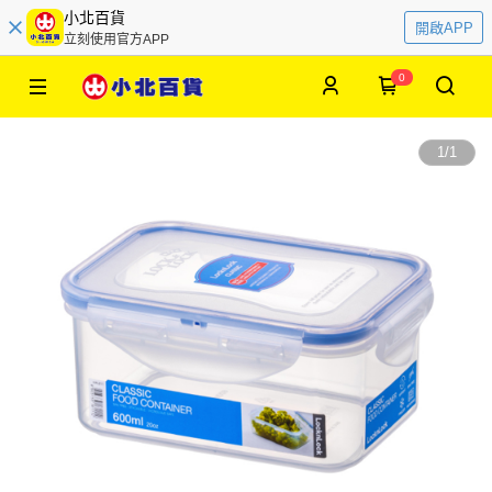
小北百貨
開啟APP
立刻使用官方APP
0
1
/
1