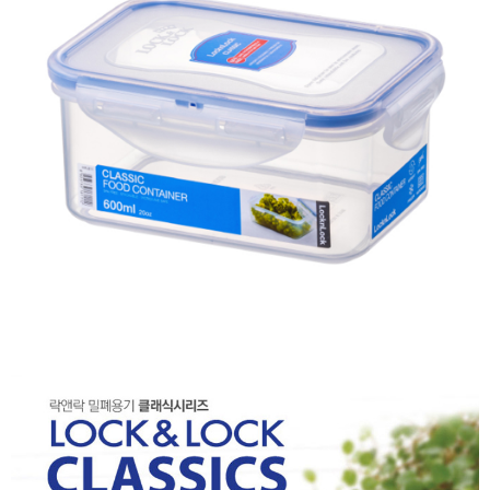
每筆NT$60，滿NT$599(含以上)免運費
購買商品的店家。未經商家同意取消之訂單仍視為有效，需透過AFTEE先享
後付繳納相關費用。
付款後7-11取貨
※ 交易是否成功請以「AFTEE先享後付 」之結帳頁面顯示為準，若有關於
是否繳費成功／繳費後需取消欲退款等相關疑問，請聯繫「AFTEE先享後付
每筆NT$60，滿NT$599(含以上)免運費
客戶支援中心」
https://netprotections.freshdesk.com/support/home
宅配
【注意事項】
１．透過由恩沛科技股份有限公司提供之「AFTEE先享後付」服務完成之交
每筆NT$120，滿NT$899(含以上)免運費
易，需依本服務之必要範圍內提供個人資料，並將交易相關給付款項請求債
權轉讓予恩沛科技股份有限公司。
２．關於個人資料處理事宜，請瀏覽以下網址：
https://aftee.tw/terms/#terms3
３．未成年的使用者請事先徵得法定代理人或監護人之同意方可使用
「AFTEE先享後付」，若未經同意申辦者引起之損失，本公司不負相關責
任。
４．使用「AFTEE先享後付」時，將依據個別帳號之用戶狀況，依本公司即
時審查核予不同之上限額度；若仍有額度不足之情形，本公司將視審查結果
請求用戶進行身份認證。
５．嚴禁一人註冊多個帳號或使用他人資訊註冊。若發現惡意使用之情形，
恩沛科技股份有限公司將有權停止該用戶之使用額度並採取法律行動。