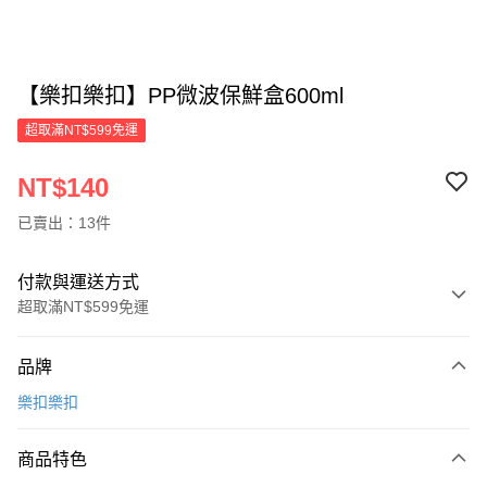
【樂扣樂扣】PP微波保鮮盒600ml
超取滿NT$599免運
NT$140
已賣出：13件
付款與運送方式
超取滿NT$599免運
付款方式
品牌
信用卡一次付款
樂扣樂扣
超商取貨付款
商品特色
LINE Pay