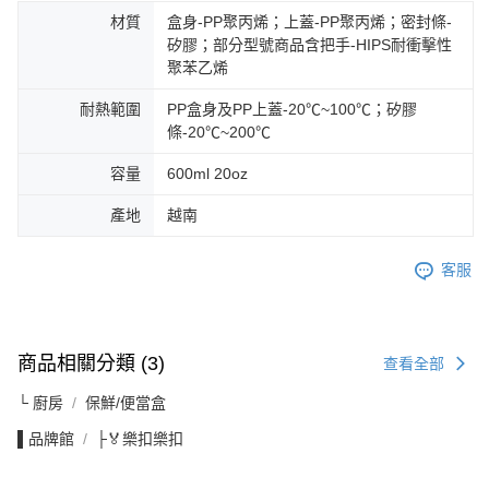
材質
盒身-PP聚丙烯；上蓋-PP聚丙烯；密封條-
矽膠；部分型號商品含把手-HIPS耐衝擊性
聚苯乙烯
耐熱範圍
PP盒身及PP上蓋-20℃~100℃；矽膠
條-20℃~200℃
容量
600ml 20oz
產地
越南
客服
商品相關分類 (3)
查看全部
└ 廚房
保鮮/便當盒
▌品牌館
├🏅樂扣樂扣