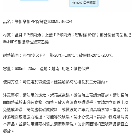
品名：樂扣樂扣PP保鮮盒600ML/B6C24
材質：盒身-PP聚丙烯；上蓋-PP聚丙烯；密封條-矽膠；部分型號商品含把
手-HIPS耐衝擊性聚苯乙烯
耐熱範圍：PP盒身及PP上蓋-20℃~100℃；矽膠條-20℃~200℃
容量：600ml 20oz 產地：越南 用途：儲物保鮮
使用方法：可使用於微波爐，建議加熱時間控制於三分鐘內。
注意事項：請勿用於爐灶、烤箱或電鍋。微波時上蓋請勿密封。請勿長時
間加熱或於未盛裝食物下加熱。放入高溫食品恐燙手，並請勿立即蓋上以
免造成滲漏。請勿盛裝碳酸飲料，或微波奶油等高油高糖食物。本產品若
掉落地面或遭強力碰撞，可能導致破裂，請小心使用。請用中性洗劑清洗
本產品，並請勿用粗硬材質之清潔刷清洗。如非四面環扣型號產品請直立
擺放。