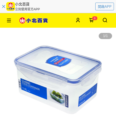
小北百貨
開啟APP
立刻使用官方APP
0
1
/
1