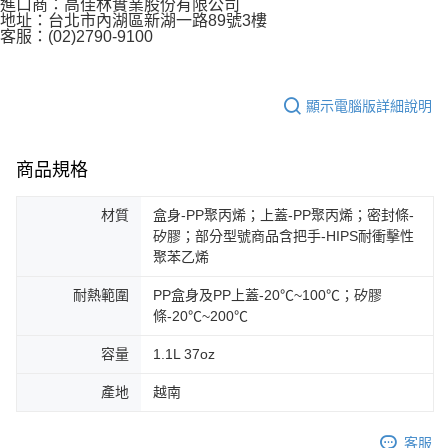
進口商：高佳林實業股份有限公司
地址：台北市內湖區新湖一路89號3樓
客服：(02)2790-9100
顯示電腦版詳細說明
商品規格
材質
盒身-PP聚丙烯；上蓋-PP聚丙烯；密封條-
矽膠；部分型號商品含把手-HIPS耐衝擊性
聚苯乙烯
耐熱範圍
PP盒身及PP上蓋-20℃~100℃；矽膠
條-20℃~200℃
容量
1.1L 37oz
產地
越南
客服