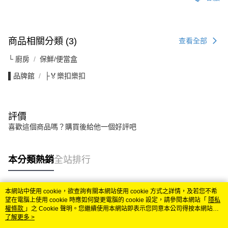
商品相關分類 (3)
查看全部
└ 廚房
保鮮/便當盒
▌品牌館
├🏅樂扣樂扣
評價
喜歡這個商品嗎？購買後給他一個好評吧
本分類熱銷
全站排行
本網站中使用 cookie，欲查詢有關本網站使用 cookie 方式之詳情，及若您不希
熱門標籤
望在電腦上使用 cookie 時應如何變更電腦的 cookie 設定，請參閱本網站「
隱私
權條款
」之 Cookie 聲明。您繼續使用本網站即表示您同意本公司得按本網站使
用條款之 Cookie 聲明使用 cookie。
了解更多 >