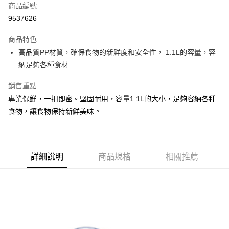
商品編號
Apple Pay
9537626
街口支付
商品特色
悠遊付
高品質PP材質，確保食物的新鮮度和安全性， 1.1L的容量，容
Google Pay
納足夠各種食材
AFTEE先享後付
銷售重點
相關說明
專業保鮮，一扣即密。堅固耐用，容量1.1L的大小，足夠容納各種
【關於「AFTEE先享後付」】
食物，讓食物保持新鮮美味。
ATM付款
AFTEE先享後付是「在收到商品之後才付款」的支付方式。 讓您購物簡單
便利好安心！
１．簡單：不需註冊會員、不需綁卡、不需儲值。
運送方式
２．便利：只要手機號碼，簡訊認證，即可結帳。
３．安心：先確認商品／服務後，再付款。
全家取貨付款
詳細說明
商品規格
相關推薦
每筆NT$60，滿NT$599(含以上)免運費
【「AFTEE先享後付」結帳流程】
１．於結帳方式選擇「AFTEE先享後付」後，將跳轉至「AFTEE先享後付」
付款後全家取貨
結帳頁面，進行簡訊認證並確認金額後，即可完成結帳。
２．訂單成立數日內，您將收到繳費通知簡訊。
每筆NT$60，滿NT$599(含以上)免運費
３．收到繳費通知簡訊後14天內，點擊此簡訊中的連結，可透過四大超商／
ATM／網路銀行／等多元方式進行付款，方視為交易完成。
7-11取貨付款
※ 請注意：結帳手續完成當下不需立刻繳費，但若您需要取消訂單，請聯絡