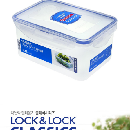
每筆NT$60，滿NT$599(含以上)免運費
購買商品的店家。未經商家同意取消之訂單仍視為有效，需透過AFTEE先享
後付繳納相關費用。
付款後7-11取貨
※ 交易是否成功請以「AFTEE先享後付 」之結帳頁面顯示為準，若有關於
是否繳費成功／繳費後需取消欲退款等相關疑問，請聯繫「AFTEE先享後付
每筆NT$60，滿NT$599(含以上)免運費
客戶支援中心」
https://netprotections.freshdesk.com/support/home
宅配
【注意事項】
１．透過由恩沛科技股份有限公司提供之「AFTEE先享後付」服務完成之交
每筆NT$120，滿NT$899(含以上)免運費
易，需依本服務之必要範圍內提供個人資料，並將交易相關給付款項請求債
權轉讓予恩沛科技股份有限公司。
２．關於個人資料處理事宜，請瀏覽以下網址：
https://aftee.tw/terms/#terms3
３．未成年的使用者請事先徵得法定代理人或監護人之同意方可使用
「AFTEE先享後付」，若未經同意申辦者引起之損失，本公司不負相關責
任。
４．使用「AFTEE先享後付」時，將依據個別帳號之用戶狀況，依本公司即
時審查核予不同之上限額度；若仍有額度不足之情形，本公司將視審查結果
請求用戶進行身份認證。
５．嚴禁一人註冊多個帳號或使用他人資訊註冊。若發現惡意使用之情形，
恩沛科技股份有限公司將有權停止該用戶之使用額度並採取法律行動。