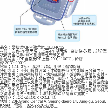
品名：樂扣樂扣PP保鮮盒1.1L/B4C12
材質：盒身-PP聚丙烯；上蓋-PP聚丙烯；密封條-矽膠；部分型
號商品含把手-HIPS耐衝擊性聚苯乙烯
耐熱範圍：PP盒身及PP上蓋-20℃~100℃；矽膠
條-20℃~200℃
容量：1.1L 37oz 產地：越南 用途：儲物保鮮
使用方法：可使用於微波爐，建議加熱時間控制於三分鐘內。
注意事項：請勿用於爐灶、烤箱或電鍋。微波時上蓋請勿密封。
請勿長時間加熱或於未盛裝食物下加熱。放入高溫食品恐燙手，
並請勿立即蓋上以免造成滲漏。請勿盛裝碳酸飲料，或微波奶油
等高油高糖食物。本產品若掉落地面或遭強力碰撞，可能導致破
裂，請小心使用。請用中性洗劑清洗本產品，並請勿用粗硬材質
之清潔刷清洗。如非四面環扣型號產品請直立擺放。
委製商：LOCK&LOCK CO.,LTD.
地址：20F,Grand Central A, Sejong-daero 14, Jung-gu, Seoul,
Korea 電話： 82-02-520-1780