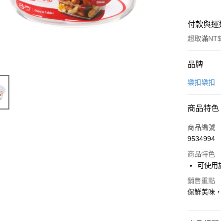
付款與運
超取滿NT$
付款方式
品牌
信用卡一
樂扣樂扣
超商取貨
商品特色
LINE Pay
商品編號
Apple Pay
9534994
商品特色
街口支付
可使用
悠遊付
銷售重點
Google Pa
保鮮美味
AFTEE先