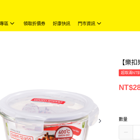
專區
領取折價券
好康快訊
門市資訊
【樂扣
超取滿NT$
NT$2
數量