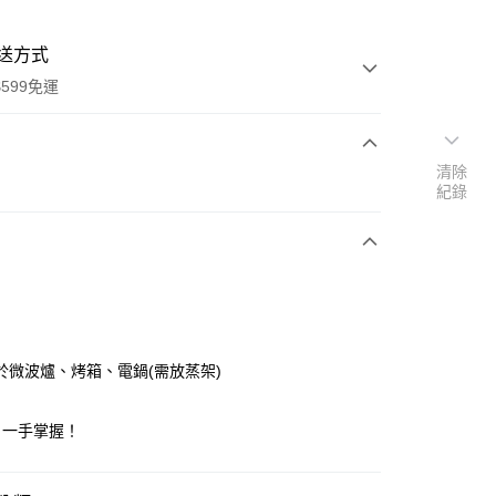
送方式
599免運
清除
次付款
紀錄
付款
於微波爐、烤箱、電鍋(需放蒸架)
y
，一手掌握！
享後付