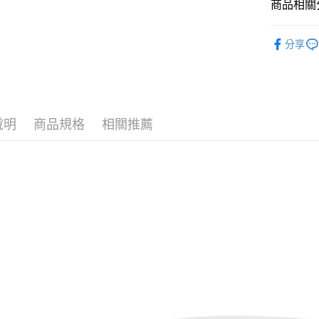
相關說明
商品相關分
【關於「A
ATM付款
AFTEE
└ 廚房
便利好安
分享
１．簡單
▌品牌館
２．便利
運送方式
夏日生活
３．安心
全家取貨
【「AFT
每筆NT$6
１．於結帳
說明
商品規格
相關推薦
付」結帳
付款後全
２．訂單
３．收到繳
每筆NT$6
／ATM／
※ 請注意
7-11取貨
絡購買商品
先享後付
每筆NT$6
※ 交易是
是否繳費成
付款後7-1
付客戶支
每筆NT$6
【注意事
宅配
１．透過由
交易，需
每筆NT$1
求債權轉