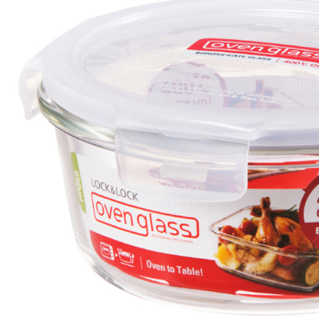
２．關於
https://aft
３．未成
「AFTE
任。
４．使用「
即時審查
結果請求
５．嚴禁
形，恩沛
動。