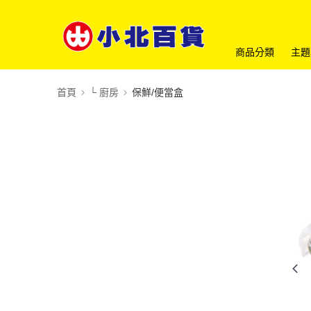
商品分類
主題
首頁
└ 廚房
保鮮/便當盒