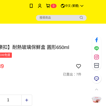
0
中文 (繁體)
樂扣】耐熱玻璃保鮮盒 圓形650ml
599免運
89
已賣出：7件