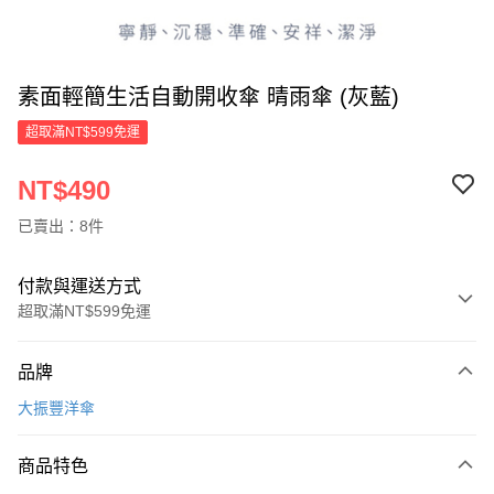
素面輕簡生活自動開收傘 晴雨傘 (灰藍)
超取滿NT$599免運
NT$490
已賣出：8件
付款與運送方式
超取滿NT$599免運
付款方式
品牌
信用卡一次付款
大振豐洋傘
超商取貨付款
商品特色
LINE Pay