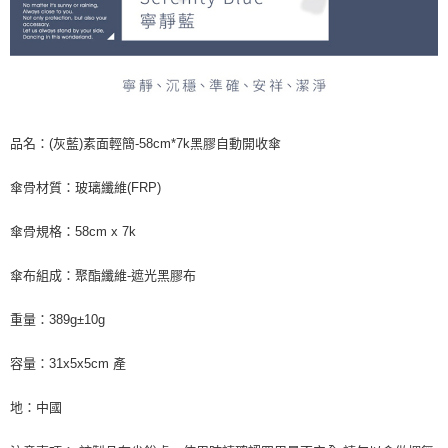
品名：(灰藍)素面輕簡-58cm*7k黑膠自動開收傘
傘骨材質：玻璃纖維(FRP)
傘骨規格：58cm x 7k
傘布組成：聚酯纖維-遮光黑膠布
重量：389g±10g
容量：31x5x5cm 產
地：中國