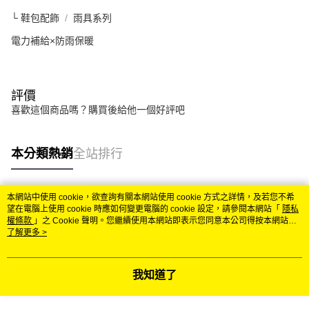
└ 鞋包配飾
雨具系列
電力補給×防雨保暖
評價
喜歡這個商品嗎？購買後給他一個好評吧
本分類熱銷
全站排行
本網站中使用 cookie，欲查詢有關本網站使用 cookie 方式之詳情，及若您不希
熱門標籤
望在電腦上使用 cookie 時應如何變更電腦的 cookie 設定，請參閱本網站「
隱私
權條款
」之 Cookie 聲明。您繼續使用本網站即表示您同意本公司得按本網站使
用條款之 Cookie 聲明使用 cookie。
了解更多 >
我知道了