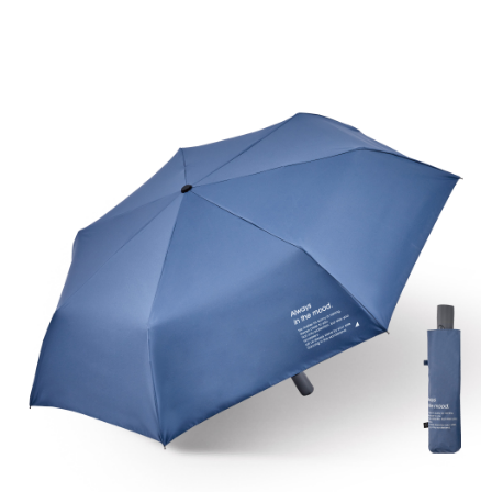
每筆NT$60，滿NT$599(含以上)免運費
購買商品的店家。未經商家同意取消之訂單仍視為有效，需透過AFTEE先享
後付繳納相關費用。
付款後7-11取貨
※ 交易是否成功請以「AFTEE先享後付 」之結帳頁面顯示為準，若有關於
是否繳費成功／繳費後需取消欲退款等相關疑問，請聯繫「AFTEE先享後付
每筆NT$60，滿NT$599(含以上)免運費
客戶支援中心」
https://netprotections.freshdesk.com/support/home
宅配
【注意事項】
１．透過由恩沛科技股份有限公司提供之「AFTEE先享後付」服務完成之交
每筆NT$120，滿NT$899(含以上)免運費
易，需依本服務之必要範圍內提供個人資料，並將交易相關給付款項請求債
權轉讓予恩沛科技股份有限公司。
２．關於個人資料處理事宜，請瀏覽以下網址：
https://aftee.tw/terms/#terms3
３．未成年的使用者請事先徵得法定代理人或監護人之同意方可使用
「AFTEE先享後付」，若未經同意申辦者引起之損失，本公司不負相關責
任。
４．使用「AFTEE先享後付」時，將依據個別帳號之用戶狀況，依本公司即
時審查核予不同之上限額度；若仍有額度不足之情形，本公司將視審查結果
請求用戶進行身份認證。
５．嚴禁一人註冊多個帳號或使用他人資訊註冊。若發現惡意使用之情形，
恩沛科技股份有限公司將有權停止該用戶之使用額度並採取法律行動。