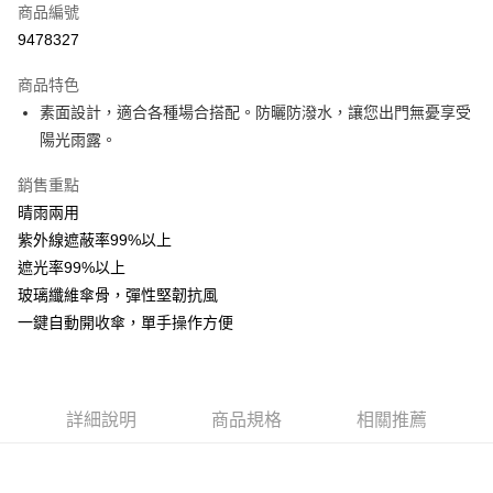
商品編號
Apple Pay
9478327
街口支付
商品特色
悠遊付
素面設計，適合各種場合搭配。防曬防潑水，讓您出門無憂享受
Google Pay
陽光雨露。
AFTEE先享後付
銷售重點
相關說明
晴雨兩用
【關於「AFTEE先享後付」】
紫外線遮蔽率99%以上
ATM付款
AFTEE先享後付是「在收到商品之後才付款」的支付方式。 讓您購物簡單
遮光率99%以上
便利好安心！
１．簡單：不需註冊會員、不需綁卡、不需儲值。
玻璃纖維傘骨，彈性堅韌抗風
運送方式
２．便利：只要手機號碼，簡訊認證，即可結帳。
一鍵自動開收傘，單手操作方便
３．安心：先確認商品／服務後，再付款。
全家取貨付款
每筆NT$60，滿NT$599(含以上)免運費
【「AFTEE先享後付」結帳流程】
１．於結帳方式選擇「AFTEE先享後付」後，將跳轉至「AFTEE先享後付」
付款後全家取貨
結帳頁面，進行簡訊認證並確認金額後，即可完成結帳。
詳細說明
商品規格
相關推薦
２．訂單成立數日內，您將收到繳費通知簡訊。
每筆NT$60，滿NT$599(含以上)免運費
３．收到繳費通知簡訊後14天內，點擊此簡訊中的連結，可透過四大超商／
ATM／網路銀行／等多元方式進行付款，方視為交易完成。
7-11取貨付款
※ 請注意：結帳手續完成當下不需立刻繳費，但若您需要取消訂單，請聯絡