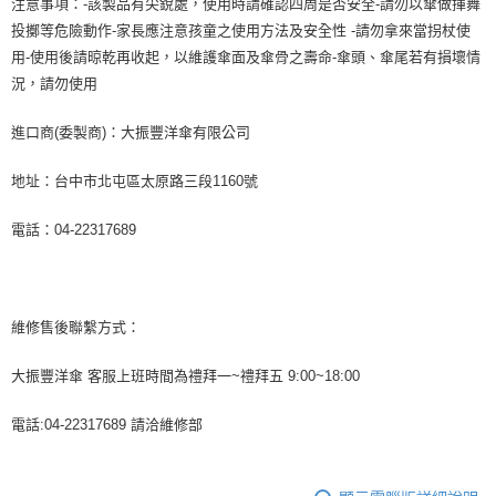
注意事項：-該製品有尖銳處，使用時請確認四周是否安全-請勿以傘做揮舞
投擲等危險動作-家長應注意孩童之使用方法及安全性 -請勿拿來當拐杖使
用-使用後請晾乾再收起，以維護傘面及傘骨之壽命-傘頭、傘尾若有損壞情
況，請勿使用
進口商(委製商)：大振豐洋傘有限公司
地址：台中市北屯區太原路三段1160號
電話：04-22317689
維修售後聯繫方式：
大振豐洋傘 客服上班時間為禮拜一~禮拜五 9:00~18:00
電話:04-22317689 請洽維修部