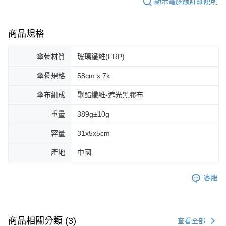
顯示電腦版詳細說明
商品規格
傘骨材質
玻璃纖維(FRP)
傘骨規格
58cm x 7k
傘布組成
聚酯纖維-遮光黑膠布
重量
389g±10g
容量
31x5x5cm
產地
中國
客服
商品相關分類 (3)
查看全部