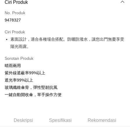
LINE Pay
Ciri Produk
Apple Pay
No. Produk
9478327
JKOPAY
Ciri Produk
Easy Wallet
素面設計，適合各種場合搭配。防曬防潑水，讓您出門無憂享受
Google Pay
陽光雨露。
AFTEE
Sorotan Produk
Deskripsi
晴雨兩用
Pertama, Mengenai Perkhidmatan AFTEE Beli Sekarang Bayar Kemudian
Pemindahan ATM
紫外線遮蔽率99%以上
1. Dengan memilih AFTEE sebagai kaedah pembayaran, mesej
pengesahan AFTEE akan muncul.
遮光率99%以上
2. Anda boleh meneruskan pembayaran selepas pengesahan SMS.
Pilihan Penghantaran
玻璃纖維傘骨，彈性堅韌抗風
3. Tiada bayaran diperlukan apabila pesanan disahkan. Produk akan
一鍵自動開收傘，單手操作方便
dihantar ke alamat yang ditetapkan.
全家取貨付款
4. Setelah pesanan disahkan, anda akan menerima SMS pembayaran
NT$60/pesanan | Penghantaran percuma untuk pesanan
manakala ahli aplikasi akan menerima pemberitahuan tolak aplikasi
NT$599 atau lebih
AFTEE.
5. Tiada bayaran diperlukan apabila anda menerima produk. Sila buat
Deskripsi
Spesifikasi
Rekomendasi
pembayaran di empat kedai serbaneka utama, ATM atau perbankan
付款後全家取貨
dalam talian dengan SMS pembayaran atau pemberitahuan tolak aplikasi
NT$60/pesanan | Penghantaran percuma untuk pesanan