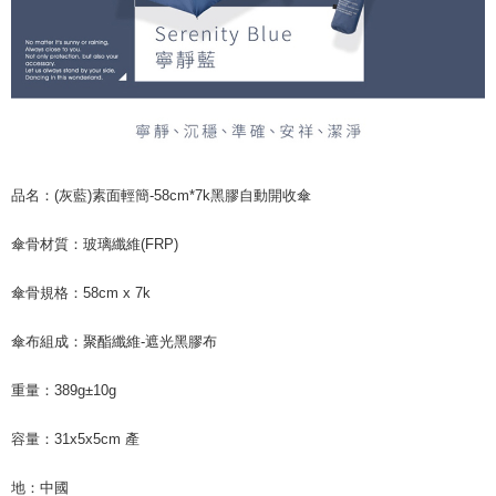
品名：(灰藍)素面輕簡-58cm*7k黑膠自動開收傘
傘骨材質：玻璃纖維(FRP)
傘骨規格：58cm x 7k
傘布組成：聚酯纖維-遮光黑膠布
重量：389g±10g
容量：31x5x5cm 產
地：中國