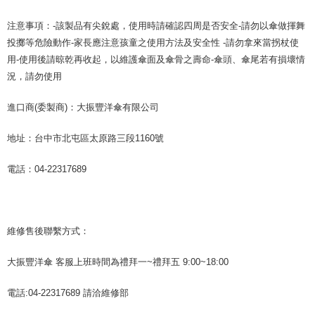
注意事項：-該製品有尖銳處，使用時請確認四周是否安全-請勿以傘做揮舞
投擲等危險動作-家長應注意孩童之使用方法及安全性 -請勿拿來當拐杖使
用-使用後請晾乾再收起，以維護傘面及傘骨之壽命-傘頭、傘尾若有損壞情
況，請勿使用
進口商(委製商)：大振豐洋傘有限公司
地址：台中市北屯區太原路三段1160號
電話：04-22317689
維修售後聯繫方式：
大振豐洋傘 客服上班時間為禮拜一~禮拜五 9:00~18:00
電話:04-22317689 請洽維修部