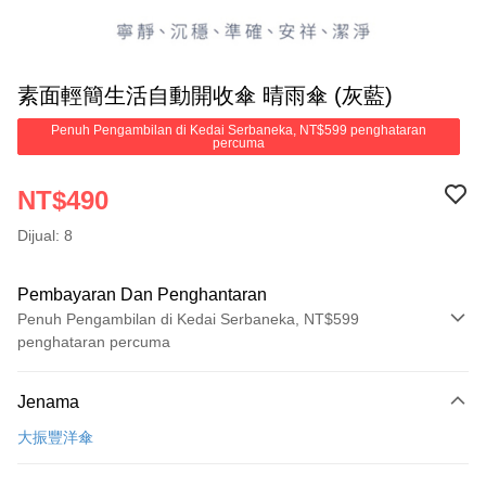
素面輕簡生活自動開收傘 晴雨傘 (灰藍)
Penuh Pengambilan di Kedai Serbaneka, NT$599 penghataran
percuma
NT$490
Dijual: 8
Pembayaran Dan Penghantaran
Penuh Pengambilan di Kedai Serbaneka, NT$599
penghataran percuma
Kaedah Pembayaran
Jenama
Kad Kredit (Bayaran Penuh)
大振豐洋傘
Pengambilan di Kedai Serbaneka