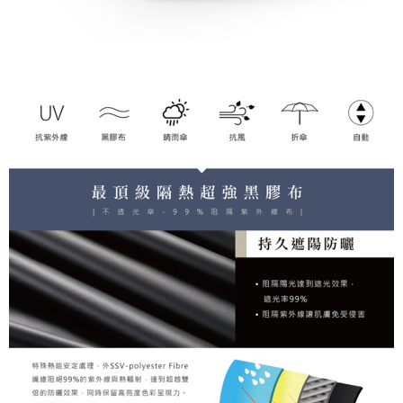
Taiwan, Inc. dan AFTEE akan membuat bil kepada pengguna. AFTEE
akan menggunakan data peribadi yang dikumpul (termasuk nama
pembeli, no. telefon, nama penerima, no. telefon, alamat penerima) untuk
penggunaan perkhidmatan. Sila rujuk kepada "Penyata Pengumpulan
Data Peribadi, Pemprosesan, Penggunaan"
(https://aftee.tw/privacypolicy/
) untuk maklumat lanjut.
Jumlah yang diperakui untuk pengguna kali pertama yang lulus
kelulusan boleh sehingga NT$10,000. Jika pengguna tidak membuat
pembayaran dalam tempoh tersebut, yuran pembayaran lewat sebanyak
20% setahun akan dikenakan. Pengguna bawah umur dikehendaki
mendapatkan kebenaran daripada ibu bapa atau penjaga yang sah
untuk menggunakan AFTEE.
Sila hubungi NP Taiwan Inc. di
cs_tw@netprotections.co.jp
jika anda
mempunyai sebarang kebimbangan mengenai pemprosesan dan
penggunaan pada data peribadi. Jika anda tidak bersetuju dengan data
peribadi yang disenaraikan seperti di atas akan dikumpul dan digunakan
oleh AFTEE, sila jangan gunakan perkhidmatan ini.