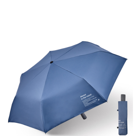
AFTEE.
NT$599 atau lebih
Sila ambil perhatian bahawa tempoh pembayaran adalah 14 hari. Walau
7-11取貨付款
bagaimanapun, bagi mereka yang telah memuat turun Aplikasi AFTEE
dan mendaftar sebagai ahli AFTEE boleh menikmati tempoh pembayaran
NT$60/pesanan | Penghantaran percuma untuk pesanan
sehingga 45 hari.
NT$599 atau lebih
Tempoh pembayaran dikira dari masa kedai meminta pembayaran anda,
付款後7-11取貨
ditambah dengan bilangan hari yang boleh dilanjutkan oleh AFTEE. Anda
boleh melanjutkan tempoh pembayaran anda sebelum anda menerima
NT$60/pesanan | Penghantaran percuma untuk pesanan
pesanan. Walau bagaimanapun, tiada jaminan bahawa anda boleh
NT$599 atau lebih
menerima pesanan anda semasa tempoh pembayaran (cth.: produk
prapesanan atau produk yang mungkin mengambil masa yang lebih
宅配
lama untuk dihantar). Oleh itu, anda dikehendaki membuat pembayaran
kepada AFTEE dalam tempoh sama ada anda menerima pesanan.
NT$120/pesanan | Penghantaran percuma untuk pesanan
NT$899 atau lebih
Kedua, Sekatan Pembayaran
1. Jumlah yang diperakui untuk pengguna kali pertama boleh sehingga
NT$10,000. Amaun diperakui sebenar yang diluluskan akan berdasarkan
keputusan pensijilan dan semakan oleh AFTEE.
2. Amaun perbelanjaan minimum mestilah lebih besar daripada NT$20.
3. Pada masa ini hanya tersedia untuk ahli Taiwan.
Ketiga, Syarat Perkhidmatan
Perkhidmatan AFTEE Beli Sekarang Bayar Kemudian disediakan oleh NP