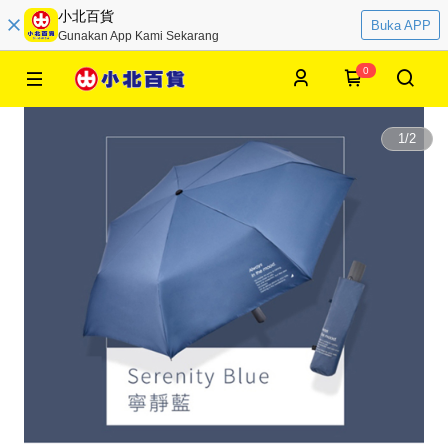
小北百貨
Buka APP
Gunakan App Kami Sekarang
0
1
/
2