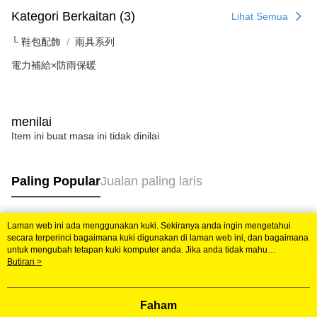
Kategori Berkaitan (3)
Lihat Semua
└ 鞋包配飾
雨具系列
電力補給×防雨保暖
menilai
Item ini buat masa ini tidak dinilai
Paling Popular
Jualan paling laris
Laman web ini ada menggunakan kuki. Sekiranya anda ingin mengetahui
Tag Popular
secara terperinci bagaimana kuki digunakan di laman web ini, dan bagaimana
untuk mengubah tetapan kuki komputer anda. Jika anda tidak mahu
menggunakan kuki di komputer anda, sila rujuk penerangan mengenai kuki.
Butiran >
Dasar Privasi
Laman web ini ada menggunakan kuki. Sekiranya anda ingin
mengetahui secara terperinci bagaimana kuki digunakan di laman web ini,
dan bagaimana untuk mengubah tetapan kuki komputer anda. Jika anda tidak
Faham
mahu menggunakan kuki di komputer anda, sila rujuk penerangan mengenai