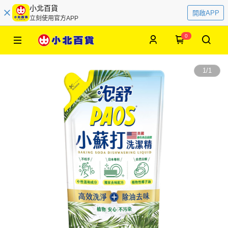
小北百貨
開啟APP
立刻使用官方APP
0
1
/
1