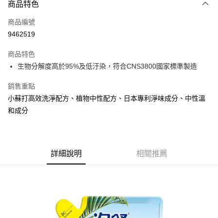
商品特色
LINE Pay
商品編號
Apple Pay
9462519
街口支付
商品特色
悠遊付
生物分解度高於95%及低汙染，符合CNS3800國家標準製造
Google Pay
銷售重點
AFTEE先享後付
小蘇打高效洗淨配方、植物中性配方、日本專利淨味成分、中性溫
相關說明
和成分
【關於「AFTEE先享後付」】
ATM付款
AFTEE先享後付是「在收到商品之後才付款」的支付方式。 讓您購物簡單
便利好安心！
１．簡單：不需註冊會員、不需綁卡、不需儲值。
運送方式
２．便利：只要手機號碼，簡訊認證，即可結帳。
詳細說明
相關推薦
３．安心：先確認商品／服務後，再付款。
全家取貨付款
每筆NT$60，滿NT$599(含以上)免運費
【「AFTEE先享後付」結帳流程】
１．於結帳方式選擇「AFTEE先享後付」後，將跳轉至「AFTEE先享後付」
付款後全家取貨
結帳頁面，進行簡訊認證並確認金額後，即可完成結帳。
２．訂單成立數日內，您將收到繳費通知簡訊。
每筆NT$60，滿NT$599(含以上)免運費
３．收到繳費通知簡訊後14天內，點擊此簡訊中的連結，可透過四大超商／