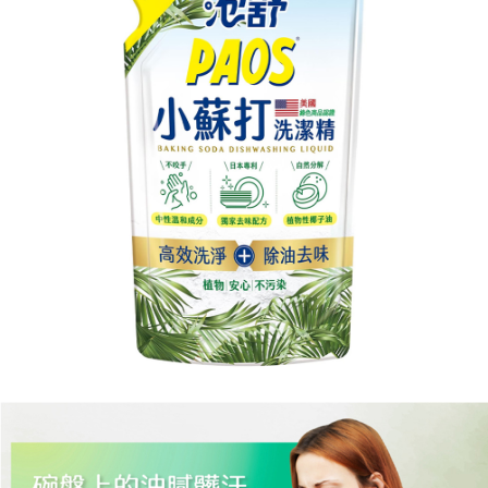
ATM／網路銀行／等多元方式進行付款，方視為交易完成。
7-11取貨付款
※ 請注意：結帳手續完成當下不需立刻繳費，但若您需要取消訂單，請聯絡
每筆NT$60，滿NT$599(含以上)免運費
購買商品的店家。未經商家同意取消之訂單仍視為有效，需透過AFTEE先享
後付繳納相關費用。
付款後7-11取貨
※ 交易是否成功請以「AFTEE先享後付 」之結帳頁面顯示為準，若有關於
是否繳費成功／繳費後需取消欲退款等相關疑問，請聯繫「AFTEE先享後付
每筆NT$60，滿NT$599(含以上)免運費
客戶支援中心」
https://netprotections.freshdesk.com/support/home
宅配
【注意事項】
１．透過由恩沛科技股份有限公司提供之「AFTEE先享後付」服務完成之交
每筆NT$120，滿NT$899(含以上)免運費
易，需依本服務之必要範圍內提供個人資料，並將交易相關給付款項請求債
權轉讓予恩沛科技股份有限公司。
２．關於個人資料處理事宜，請瀏覽以下網址：
https://aftee.tw/terms/#terms3
３．未成年的使用者請事先徵得法定代理人或監護人之同意方可使用
「AFTEE先享後付」，若未經同意申辦者引起之損失，本公司不負相關責
任。
４．使用「AFTEE先享後付」時，將依據個別帳號之用戶狀況，依本公司即
時審查核予不同之上限額度；若仍有額度不足之情形，本公司將視審查結果
請求用戶進行身份認證。
５．嚴禁一人註冊多個帳號或使用他人資訊註冊。若發現惡意使用之情形，
恩沛科技股份有限公司將有權停止該用戶之使用額度並採取法律行動。