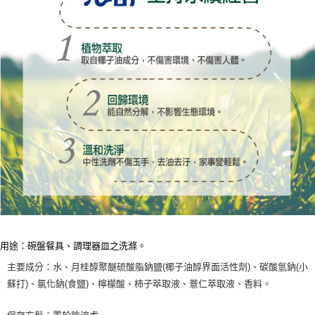
用途：碗盤餐具、調理器皿之洗滌。
主要成分：水、月桂醇聚醚硫酸脂鈉鹽
(
椰子油醇界面活性劑
)
、碳酸氫鈉
(
小
蘇打
)
、氯化鈉
(
食鹽
)
、檸檬酸、柿子萃取液、薏仁萃取液、香料。