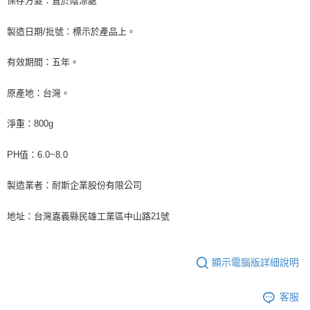
保存方髮：置於陰涼處
製造日期
/
批號：標示於產品上。
有效期間：五年。
原產地：台灣。
淨重：
800g
PH
值：
6.0~8.0
製造業者：耐斯企業股份有限公司
地址：台灣嘉義縣民雄工業區中山路
21
號
顯示電腦版詳細說明
客服