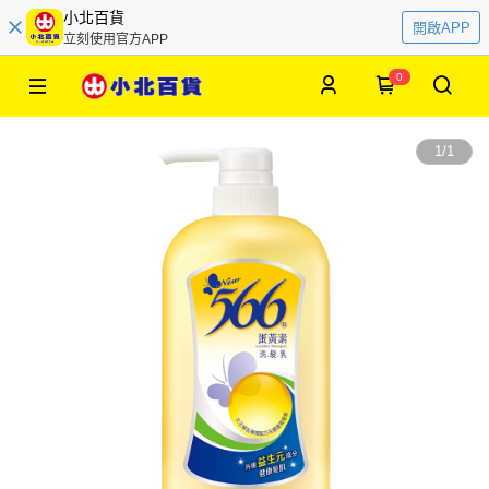
小北百貨
開啟APP
立刻使用官方APP
0
1
/
1