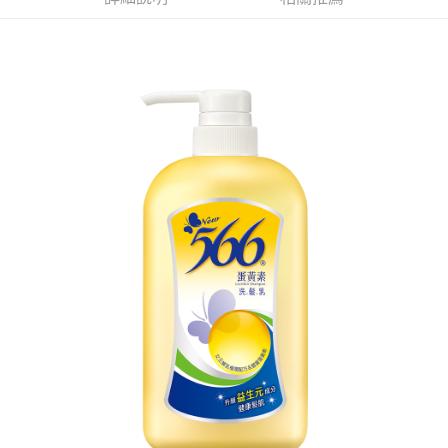
※ 請注意：結帳手續完成當下不需立刻繳費，但若您需要取消訂單，請聯絡
每筆NT$60，滿NT$599(含以上)免運費
購買商品的店家。未經商家同意取消之訂單仍視為有效，需透過AFTEE先享
後付繳納相關費用。
付款後7-11取貨
※ 交易是否成功請以「AFTEE先享後付 」之結帳頁面顯示為準，若有關於
是否繳費成功／繳費後需取消欲退款等相關疑問，請聯繫「AFTEE先享後付
每筆NT$60，滿NT$599(含以上)免運費
客戶支援中心」
https://netprotections.freshdesk.com/support/home
宅配
【注意事項】
１．透過由恩沛科技股份有限公司提供之「AFTEE先享後付」服務完成之交
每筆NT$120，滿NT$899(含以上)免運費
易，需依本服務之必要範圍內提供個人資料，並將交易相關給付款項請求債
權轉讓予恩沛科技股份有限公司。
２．關於個人資料處理事宜，請瀏覽以下網址：
https://aftee.tw/terms/#terms3
３．未成年的使用者請事先徵得法定代理人或監護人之同意方可使用
「AFTEE先享後付」，若未經同意申辦者引起之損失，本公司不負相關責
任。
４．使用「AFTEE先享後付」時，將依據個別帳號之用戶狀況，依本公司即
時審查核予不同之上限額度；若仍有額度不足之情形，本公司將視審查結果
請求用戶進行身份認證。
５．嚴禁一人註冊多個帳號或使用他人資訊註冊。若發現惡意使用之情形，
恩沛科技股份有限公司將有權停止該用戶之使用額度並採取法律行動。