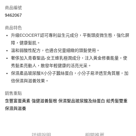
商品編號
Apple Pay
9462067
街口支付
商品特色
悠遊付
升級ECOCERT認可專利益生元成分，平衡頭皮微生態，強化屏
Google Pay
障，健康髮肌。
溫和弱酸性配方，也適合兒童細緻的頭髮使用。
AFTEE先享後付
奢侈加入青春聖品-女王蜂乳極潤成分，注入黃金修養能量，使
相關說明
秀髮柔亮動人，散發年輕健康的活亮光采。
【關於「AFTEE先享後付」】
ATM付款
AFTEE先享後付是「在收到商品之後才付款」的支付方式。 讓您購物簡單
保濕產品玻尿酸X小分子蠶絲蛋白，小分子易滲透至角質層，加
便利好安心！
倍保濕與滋養效果。
１．簡單：不需註冊會員、不需綁卡、不需儲值。
運送方式
２．便利：只要手機號碼，簡訊認證，即可結帳。
銷售重點
３．安心：先確認商品／服務後，再付款。
全家取貨付款
含豐富蛋黃素 強健滋養髮根 保濕聖品玻尿酸及絲蛋白 給秀髮雙重
每筆NT$60，滿NT$599(含以上)免運費
【「AFTEE先享後付」結帳流程】
保濕與滋養
１．於結帳方式選擇「AFTEE先享後付」後，將跳轉至「AFTEE先享後付」
付款後全家取貨
結帳頁面，進行簡訊認證並確認金額後，即可完成結帳。
２．訂單成立數日內，您將收到繳費通知簡訊。
每筆NT$60，滿NT$599(含以上)免運費
３．收到繳費通知簡訊後14天內，點擊此簡訊中的連結，可透過四大超商／
ATM／網路銀行／等多元方式進行付款，方視為交易完成。
詳細說明
相關推薦
7-11取貨付款