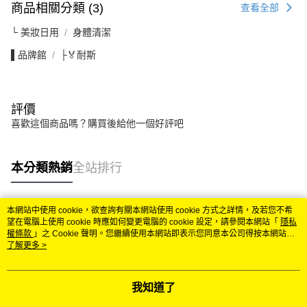
商品相關分類 (3)
查看全部
└ 美妝日用
身體清潔
▌品牌館
├🏅耐斯
評價
喜歡這個商品嗎？購買後給他一個好評吧
本分類熱銷
全站排行
本網站中使用 cookie，欲查詢有關本網站使用 cookie 方式之詳情，及若您不希
熱門標籤
望在電腦上使用 cookie 時應如何變更電腦的 cookie 設定，請參閱本網站「
隱私
權條款
」之 Cookie 聲明。您繼續使用本網站即表示您同意本公司得按本網站使
用條款之 Cookie 聲明使用 cookie。
了解更多 >
我知道了