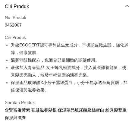
LINE Pay
Ciri Produk
Apple Pay
No. Produk
9462067
JKOPAY
Ciri Produk
Easy Wallet
升級ECOCERT認可專利益生元成分，平衡頭皮微生態，強化屏
Google Pay
障，健康髮肌。
溫和弱酸性配方，也適合兒童細緻的頭髮使用。
AFTEE
奢侈加入青春聖品-女王蜂乳極潤成分，注入黃金修養能量，使
Deskripsi
秀髮柔亮動人，散發年輕健康的活亮光采。
Pertama, Mengenai Perkhidmatan AFTEE Beli Sekarang Bayar Kemudian
Pemindahan ATM
1. Dengan memilih AFTEE sebagai kaedah pembayaran, mesej
保濕產品玻尿酸X小分子蠶絲蛋白，小分子易滲透至角質層，加
pengesahan AFTEE akan muncul.
倍保濕與滋養效果。
2. Anda boleh meneruskan pembayaran selepas pengesahan SMS.
Pilihan Penghantaran
3. Tiada bayaran diperlukan apabila pesanan disahkan. Produk akan
Sorotan Produk
dihantar ke alamat yang ditetapkan.
全家取貨付款
4. Setelah pesanan disahkan, anda akan menerima SMS pembayaran
含豐富蛋黃素 強健滋養髮根 保濕聖品玻尿酸及絲蛋白 給秀髮雙重
NT$60/pesanan | Penghantaran percuma untuk pesanan
manakala ahli aplikasi akan menerima pemberitahuan tolak aplikasi
保濕與滋養
NT$599 atau lebih
AFTEE.
5. Tiada bayaran diperlukan apabila anda menerima produk. Sila buat
pembayaran di empat kedai serbaneka utama, ATM atau perbankan
付款後全家取貨