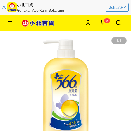
小北百貨
Buka APP
Gunakan App Kami Sekarang
0
1
/
1