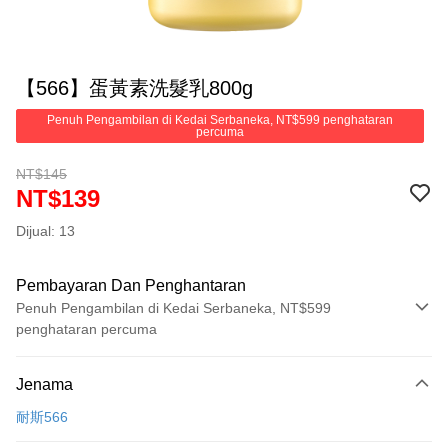
【566】蛋黃素洗髮乳800g
Penuh Pengambilan di Kedai Serbaneka, NT$599 penghataran
percuma
NT$145
NT$139
Dijual: 13
Pembayaran Dan Penghantaran
Penuh Pengambilan di Kedai Serbaneka, NT$599
penghataran percuma
Kaedah Pembayaran
Jenama
Kad Kredit (Bayaran Penuh)
耐斯566
Pengambilan di Kedai Serbaneka