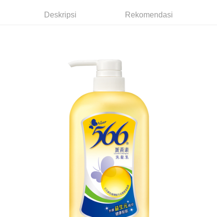
dalam talian dengan SMS pembayaran atau pemberitahuan tolak aplikasi
NT$60/pesanan | Penghantaran percuma untuk pesanan
AFTEE.
Deskripsi
Rekomendasi
NT$599 atau lebih
Sila ambil perhatian bahawa tempoh pembayaran adalah 14 hari. Walau
7-11取貨付款
bagaimanapun, bagi mereka yang telah memuat turun Aplikasi AFTEE
dan mendaftar sebagai ahli AFTEE boleh menikmati tempoh pembayaran
NT$60/pesanan | Penghantaran percuma untuk pesanan
sehingga 45 hari.
NT$599 atau lebih
Tempoh pembayaran dikira dari masa kedai meminta pembayaran anda,
付款後7-11取貨
ditambah dengan bilangan hari yang boleh dilanjutkan oleh AFTEE. Anda
boleh melanjutkan tempoh pembayaran anda sebelum anda menerima
NT$60/pesanan | Penghantaran percuma untuk pesanan
pesanan. Walau bagaimanapun, tiada jaminan bahawa anda boleh
NT$599 atau lebih
menerima pesanan anda semasa tempoh pembayaran (cth.: produk
prapesanan atau produk yang mungkin mengambil masa yang lebih
宅配
lama untuk dihantar). Oleh itu, anda dikehendaki membuat pembayaran
kepada AFTEE dalam tempoh sama ada anda menerima pesanan.
NT$120/pesanan | Penghantaran percuma untuk pesanan
NT$899 atau lebih
Kedua, Sekatan Pembayaran
1. Jumlah yang diperakui untuk pengguna kali pertama boleh sehingga
NT$10,000. Amaun diperakui sebenar yang diluluskan akan berdasarkan
keputusan pensijilan dan semakan oleh AFTEE.
2. Amaun perbelanjaan minimum mestilah lebih besar daripada NT$20.
3. Pada masa ini hanya tersedia untuk ahli Taiwan.
Ketiga, Syarat Perkhidmatan