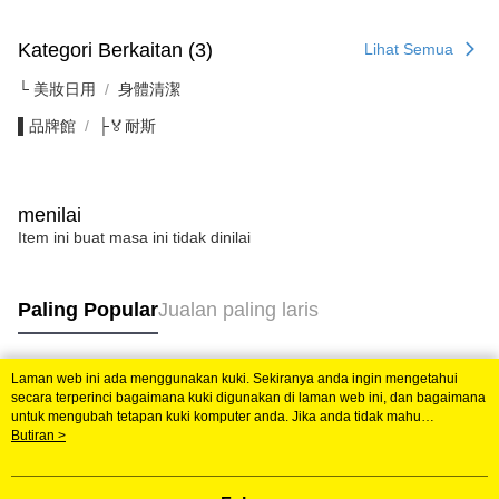
Kategori Berkaitan (3)
Lihat Semua
└ 美妝日用
身體清潔
▌品牌館
├🏅耐斯
menilai
Item ini buat masa ini tidak dinilai
Paling Popular
Jualan paling laris
Laman web ini ada menggunakan kuki. Sekiranya anda ingin mengetahui
Tag Popular
secara terperinci bagaimana kuki digunakan di laman web ini, dan bagaimana
untuk mengubah tetapan kuki komputer anda. Jika anda tidak mahu
menggunakan kuki di komputer anda, sila rujuk penerangan mengenai kuki.
Butiran >
Dasar Privasi
Laman web ini ada menggunakan kuki. Sekiranya anda ingin
mengetahui secara terperinci bagaimana kuki digunakan di laman web ini,
dan bagaimana untuk mengubah tetapan kuki komputer anda. Jika anda tidak