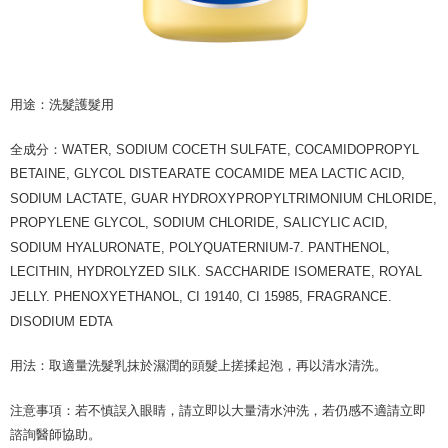
Perkhidmatan AFTEE Beli Sekarang Bayar Kemudian disediakan oleh NP
Taiwan, Inc. dan AFTEE akan membuat bil kepada pengguna. AFTEE
akan menggunakan data peribadi yang dikumpul (termasuk nama
pembeli, no. telefon, nama penerima, no. telefon, alamat penerima) untuk
penggunaan perkhidmatan. Sila rujuk kepada "Penyata Pengumpulan
Data Peribadi, Pemprosesan, Penggunaan"
用途：洗髮護髮用
(https://aftee.tw/privacypolicy/
) untuk maklumat lanjut.
Jumlah yang diperakui untuk pengguna kali pertama yang lulus
全成分：
WATER, SODIUM COCETH SULFATE, COCAMIDOPROPYL
kelulusan boleh sehingga NT$10,000. Jika pengguna tidak membuat
BETAINE, GLYCOL DISTEARATE COCAMIDE MEA LACTIC ACID,
pembayaran dalam tempoh tersebut, yuran pembayaran lewat sebanyak
SODIUM LACTATE, GUAR HYDROXYPROPYLTRIMONIUM CHLORIDE,
20% setahun akan dikenakan. Pengguna bawah umur dikehendaki
mendapatkan kebenaran daripada ibu bapa atau penjaga yang sah
PROPYLENE GLYCOL, SODIUM CHLORIDE, SALICYLIC ACID,
untuk menggunakan AFTEE.
SODIUM HYALURONATE, POLYQUATERNIUM-7. PANTHENOL,
LECITHIN, HYDROLYZED SILK. SACCHARIDE ISOMERATE, ROYAL
Sila hubungi NP Taiwan Inc. di
cs_tw@netprotections.co.jp
jika anda
mempunyai sebarang kebimbangan mengenai pemprosesan dan
JELLY. PHENOXYETHANOL, CI 19140, CI 15985, FRAGRANCE.
penggunaan pada data peribadi. Jika anda tidak bersetuju dengan data
DISODIUM EDTA
peribadi yang disenaraikan seperti di atas akan dikumpul dan digunakan
oleh AFTEE, sila jangan gunakan perkhidmatan ini.
用法：取適量洗髮乳抹於濕潤的頭髮上搓揉起泡，再以清水清洗。
注意事項：若不慎誤入眼睛，請立即以大量清水沖洗，若仍感不適請立即
諮詢醫師協助。