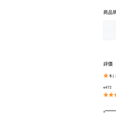
商品
評價
5
(
e472
x********