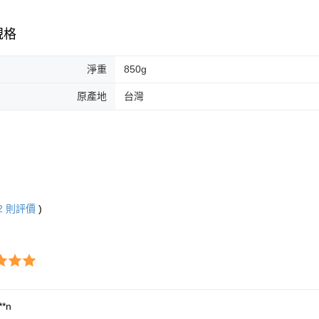
規格
淨重
850g
原產地
台灣
2
則評價
)
**n