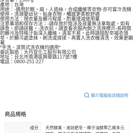
產地：台灣
用途：-適用於眠，麻，人造絲，合成纖維等衣物-亦可當冷洗精
使用，洗滌嬰幼兒、貼身衣物，觸感更柔軟舒適
使用方法：視衣量及髒污程度，酌量增減使用量
注意事項和保存方法：-請存放於陰涼及孩童無法拿取處，如有
誤食，即請送醫。-洗衣前，請查看衣服內側之洗滌標示-長時間
的髒污及特殊汙垢深入纖維，清潔不易，此時請搭配皂福衣領
皂，於髒污處塗抹、刷洗或搓揉，再置入洗衣機清洗，效果更顯
著
*手洗、滾筒式洗衣機均適用*
委託製造：大丹宜化工股份有限公司
地址：台北市南港區興華路117號7樓
電話：0800-251-227
顯示電腦版詳細說明
商品規格
成分
天然酵素、液狀肥皂、椰子油醇聚乙烯多元