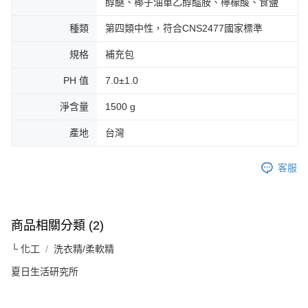
醇醚、椰子油單乙醇醯胺、檸檬酸、食鹽
種類
第四類中性，符合CNS2477國家標準
規格
補充包
PH 值
7.0±1.0
淨含量
1500 g
產地
台灣
客服
商品相關分類 (2)
└ 化工
洗衣精/柔軟精
夏日生活研究所