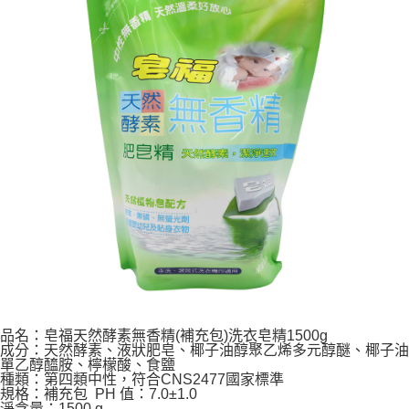
每筆NT$60，滿NT$599(含以上)免運費
購買商品的店家。未經商家同意取消之訂單仍視為有效，需透過AFTEE先享
後付繳納相關費用。
付款後7-11取貨
※ 交易是否成功請以「AFTEE先享後付 」之結帳頁面顯示為準，若有關於
是否繳費成功／繳費後需取消欲退款等相關疑問，請聯繫「AFTEE先享後付
每筆NT$60，滿NT$599(含以上)免運費
客戶支援中心」
https://netprotections.freshdesk.com/support/home
宅配
【注意事項】
１．透過由恩沛科技股份有限公司提供之「AFTEE先享後付」服務完成之交
每筆NT$120，滿NT$899(含以上)免運費
易，需依本服務之必要範圍內提供個人資料，並將交易相關給付款項請求債
權轉讓予恩沛科技股份有限公司。
２．關於個人資料處理事宜，請瀏覽以下網址：
https://aftee.tw/terms/#terms3
３．未成年的使用者請事先徵得法定代理人或監護人之同意方可使用
「AFTEE先享後付」，若未經同意申辦者引起之損失，本公司不負相關責
任。
４．使用「AFTEE先享後付」時，將依據個別帳號之用戶狀況，依本公司即
時審查核予不同之上限額度；若仍有額度不足之情形，本公司將視審查結果
請求用戶進行身份認證。
５．嚴禁一人註冊多個帳號或使用他人資訊註冊。若發現惡意使用之情形，
恩沛科技股份有限公司將有權停止該用戶之使用額度並採取法律行動。
品名：皂福天然酵素無香精(補充包)洗衣皂精1500g
成分：天然酵素、液狀肥皂、椰子油醇聚乙烯多元醇醚、椰子油
單乙醇醯胺、檸檬酸、食鹽
種類：第四類中性，符合CNS2477國家標準
規格：補充包 PH 值：7.0±1.0
淨含量：1500 g