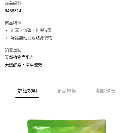
商品編號
Apple Pay
9458314
街口支付
商品特色
悠遊付
無苯、無磷、無螢光劑
Google Pay
呵護嬰幼兒及貼身衣物
AFTEE先享後付
銷售重點
相關說明
天然植物皂配方
【關於「AFTEE先享後付」】
天然酵素，潔淨速效
ATM付款
AFTEE先享後付是「在收到商品之後才付款」的支付方式。 讓您購物簡單
便利好安心！
１．簡單：不需註冊會員、不需綁卡、不需儲值。
運送方式
２．便利：只要手機號碼，簡訊認證，即可結帳。
３．安心：先確認商品／服務後，再付款。
全家取貨付款
詳細說明
商品規格
相關推薦
每筆NT$60，滿NT$599(含以上)免運費
【「AFTEE先享後付」結帳流程】
１．於結帳方式選擇「AFTEE先享後付」後，將跳轉至「AFTEE先享後付」
付款後全家取貨
結帳頁面，進行簡訊認證並確認金額後，即可完成結帳。
２．訂單成立數日內，您將收到繳費通知簡訊。
每筆NT$60，滿NT$599(含以上)免運費
３．收到繳費通知簡訊後14天內，點擊此簡訊中的連結，可透過四大超商／
ATM／網路銀行／等多元方式進行付款，方視為交易完成。
7-11取貨付款
※ 請注意：結帳手續完成當下不需立刻繳費，但若您需要取消訂單，請聯絡