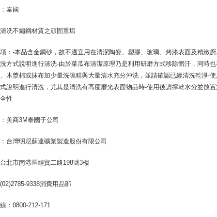
地：泰國
：清洗不鏽鋼材質之頑固重垢
項：-本品含金鋼砂，故不適宜用在清潔陶瓷、塑膠、玻璃、烤漆表面及精緻廚
洗方式說明進行清洗-由於菜瓜布清潔原理乃是利用研磨方式移除髒汙，同時
、木漿棉或抹布加少量洗碗精與大量清水充分沖洗，並請確認已經清洗乾淨-
式說明進行清洗，尤其是清洗有高度磨光表面物品時-使用後請擰乾水分並放置
安全性
：美商3M泰國子公司
商：台灣明尼蘇達礦業製造股份有限公司
台北市南港區經貿二路198號3樓
02)2785-9338消費用品部
：0800-212-171