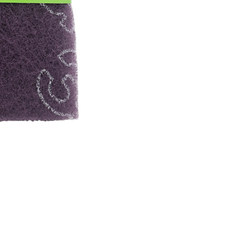
ee.tw/privacypolicy/
) untuk maklumat lanjut.
g diperakui untuk pengguna kali pertama yang lulus
boleh sehingga NT$10,000. Jika pengguna tidak membuat
n dalam tempoh tersebut, yuran pembayaran lewat sebanyak
un akan dikenakan. Pengguna bawah umur dikehendaki
an kebenaran daripada ibu bapa atau penjaga yang sah
ggunakan AFTEE.
gi NP Taiwan Inc. di
cs_tw@netprotections.co.jp
jika anda
 sebarang kebimbangan mengenai pemprosesan dan
 pada data peribadi. Jika anda tidak bersetuju dengan data
ang disenaraikan seperti di atas akan dikumpul dan
oleh AFTEE, sila jangan gunakan perkhidmatan ini.