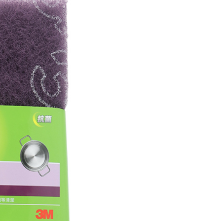
au lebih
mbayaran dikira dari masa kedai meminta pembayaran anda,
engan bilangan hari yang boleh dilanjutkan oleh AFTEE.
1取貨
h melanjutkan tempoh pembayaran anda sebelum anda
anan | Penghantaran percuma untuk pesanan
pesanan. Walau bagaimanapun, tiada jaminan bahawa anda
au lebih
erima pesanan anda semasa tempoh pembayaran (cth.:
apesanan atau produk yang mungkin mengambil masa yang
 untuk dihantar). Oleh itu, anda dikehendaki membuat
n kepada AFTEE dalam tempoh sama ada anda menerima
sanan | Penghantaran percuma untuk pesanan
au lebih
katan Pembayaran
yang diperakui untuk pengguna kali pertama boleh sehingga
 Amaun diperakui sebenar yang diluluskan akan
n keputusan pensijilan dan semakan oleh AFTEE.
erbelanjaan minimum mestilah lebih besar daripada NT$20.
sa ini hanya tersedia untuk ahli Taiwan.
arat Perkhidmatan
tan AFTEE Beli Sekarang Bayar Kemudian disediakan oleh
, Inc. dan AFTEE akan membuat bil kepada pengguna. AFTEE
gunakan data peribadi yang dikumpul (termasuk nama
o. telefon, nama penerima, no. telefon, alamat penerima)
gunaan perkhidmatan. Sila rujuk kepada "Penyata
an Data Peribadi, Pemprosesan, Penggunaan"