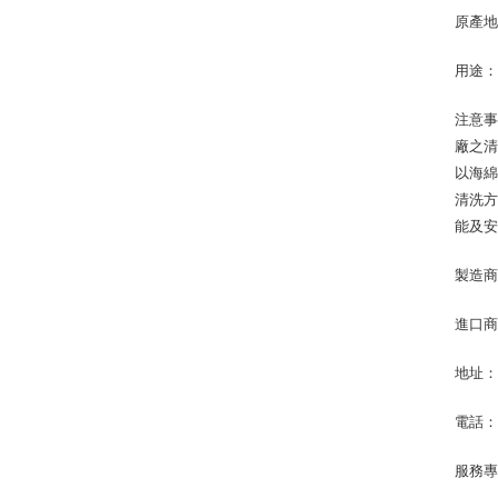
原產
用途
注意事
廠之清
以海綿
清洗方
能及
製造商
進口
地址：
電話：(
服務專線