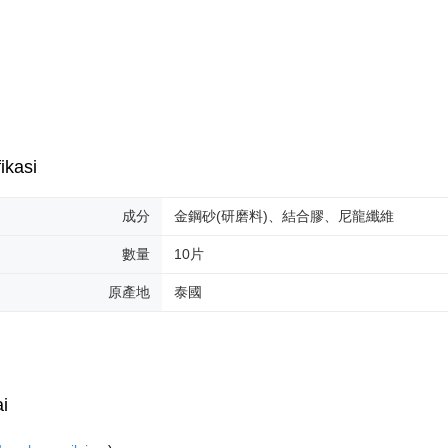
ikasi
成分
金鋼砂(研磨料)、結合膠、尼龍纖維
數量
10片
原產地
泰國
i