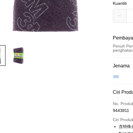
Kuantiti
Pembaya
Penuh Pen
penghatar
Kaedah 
Jenama
Kad Kredi
3M
Pengambil
Ciri Prod
LINE Pay
No. Produ
Apple Pay
9443811
JKOPAY
Ciri Produ
含特殊
Easy Walle