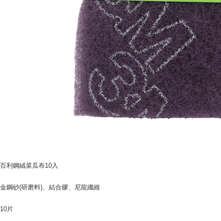
(https://aft
Jumlah yan
kelulusan 
pembayara
20% setah
mendapatk
untuk men
Sila hubun
mempunyai
penggunaan
peribadi y
digunakan 
百利鋼絨菜瓜布10入
金鋼砂(研磨料)、結合膠、尼龍纖維
10片