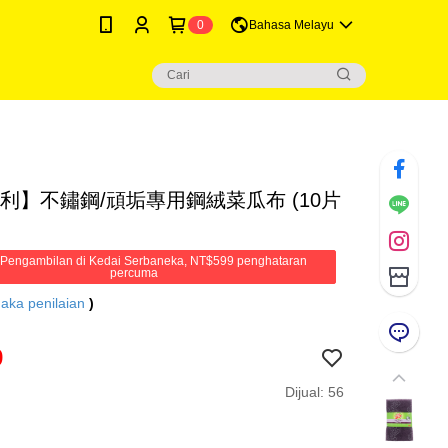
0
Bahasa Melayu
百利】不鏽鋼/頑垢專用鋼絨菜瓜布 (10片
Pengambilan di Kedai Serbaneka, NT$599 penghataran
percuma
aka penilaian
)
9
Dijual: 56