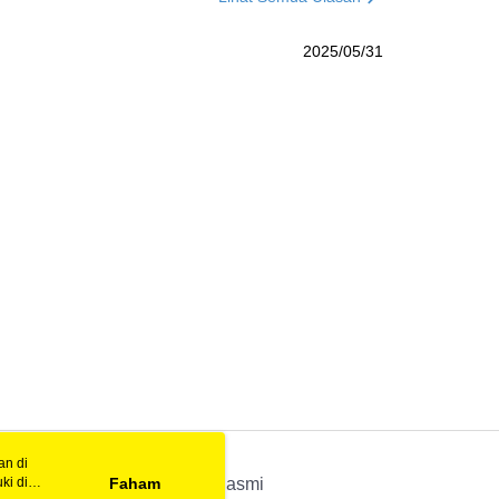
2025/05/31
an di
ki di
n
Faham
APP Rasmi