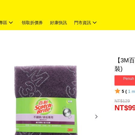
專區
領取折價券
好康快訊
門市資訊
【3M
裝)
Penuh 
5 (
1
m
NT$129
NT$9