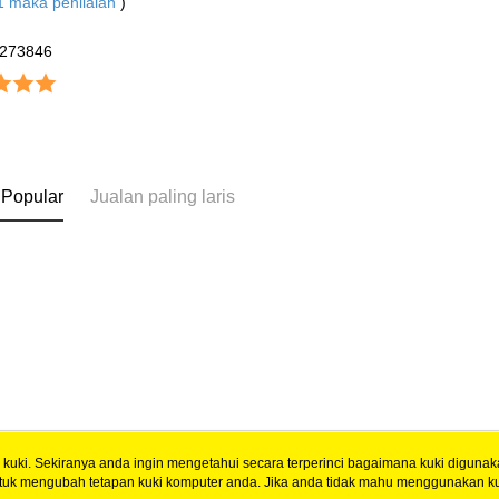
1
maka penilaian
)
273846
 Popular
Jualan paling laris
uki. Sekiranya anda ingin mengetahui secara terperinci bagaimana kuki digunak
tuk mengubah tetapan kuki komputer anda. Jika anda tidak mahu menggunakan ku
Tentang Kami
Khidmat Pelangga