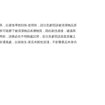
具，以避免導致刮痕-使用前，請注意參照該被清潔物品原
也有可能磨下被清潔物品表層物質，因此刷洗過後，建議再
使用前，請務必在不明顯處試用，並注意參照該器皿原廠之
於通風處，以保衛生-菜瓜布顏色深淺，不影響產品本身功