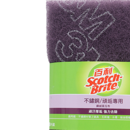
NT$599 at
Tempoh pe
ditambah d
付款後7-1
Anda bole
NT$60/pes
menerima 
NT$599 at
boleh men
produk pr
宅配
lebih lama
pembayara
NT$120/pe
pesanan.
NT$899 at
Kedua, Se
1. Jumlah 
NT$10,000.
berdasarka
2. Amaun p
3. Pada ma
Ketiga, Sy
Perkhidma
NP Taiwan
akan meng
pembeli, n
untuk peng
Pengumpul