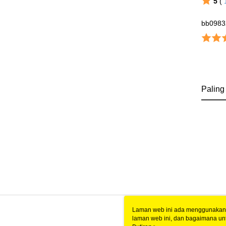
5
(
bb0983
Paling
Laman web ini ada menggunakan k
laman web ini, dan bagaimana un