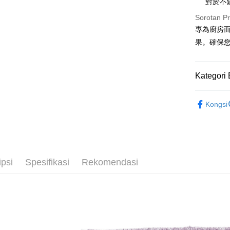
對於不
Google Pa
Sorotan P
專為廚房
AFTEE
果。確保
Deskripsi
Pertama, 
Pemindah
Kemudian
1. Dengan
Kategori 
pengesaha
2. Anda b
Pilihan 
└ 廚房
3. Tiada b
Kongsi
dihantar k
▌品牌館
全家取貨
4. Setela
NT$60/pes
夏日生活
manakala a
AFTEE.
NT$599 at
5. Tiada b
pembayara
付款後全
ipsi
Spesifikasi
Rekomendasi
dalam tal
NT$60/pes
aplikasi A
NT$599 at
Sila ambil
bagaimanap
7-11取貨
dan mendaf
NT$60/pes
pembayara