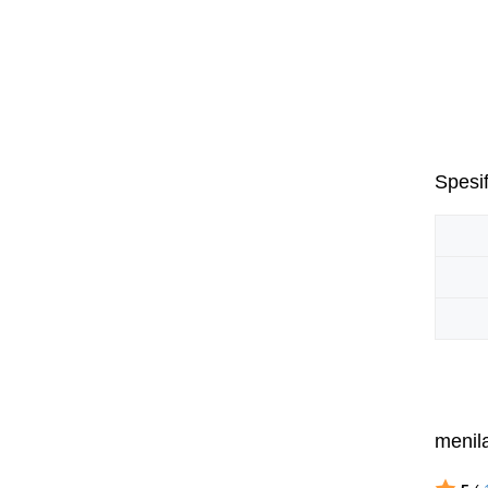
Spesif
menila