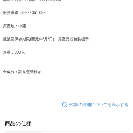
服務專線：
0800-051-088
原產地：中國
批號及保存期限
(
西元年
/
月
/
日
)
：見產品或包裝標示
淨重：
380
克
全成分：詳見包裝標示
PC版の詳細についてを表示する
商品の仕様