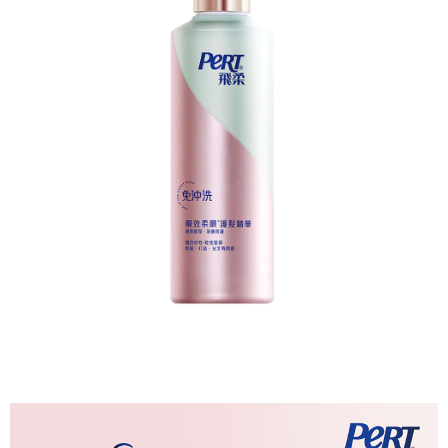
代金納付期限は最短で 14 日以内ですので、ご注意ください。AFTEE アプ
7-11取貨付款
リをダウンロードして AFTEE 会員になるとお支払い期限を最長 45 日以内
配送毎にNT$60、NT$599以上で送料無料
まで延長できます。
付款後7-11取貨
お支払期限は、ショップが請求した期日と、AFTEEで延長できる日数をも
とに計算されます。AFTEEで注文すると、商品を受け取るまで支払い期限
配送毎にNT$60、NT$599以上で送料無料
を延長できますが、商品を期限内に受け取れない場合があります（例：予
約商品や商品到着日が比較的遅い商品）。そのため、商品到着の有無に関
宅配
わらず、AFTEEで指定された期限内にお支払いください。
配送毎にNT$120、NT$899以上で送料無料
二、支払い限度額
1.初回 AFTEEを ご利用の際に、認証結果及び当社の審査の結果に基づ
き、限度額が設定されます。
2.決済金額は最低NT$20です。
3.現在、台湾の会員のみご利用いただけます。
三、利用規約「AFTEE代金後払い」（以下当サービスという）はネットプ
ロテクションズ（以下 AFTEE という）が提供し、AFTEEが代金を徴収し
ます。当サービスご利用の際に提供しなければならない個人情報（注文者
の氏名、電話番号、受取人の氏名、電話番号、受取人住所を含むがこれに
限らない）は、AFTEEに渡され当サービスで必要な範囲内で利用されま
す。AFTEEの個人情報の収集、処理、利用について、詳細はAFTEE公式ホ
ームページの『個人情報の収集、処理及び利用に関する声明』をご参照く
ださい（
https://aftee.tw/privacypolicy/
）。