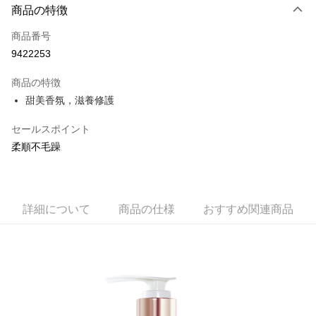
LINE Pay
商品の特徴
Apple Pay
商品番号
9422253
JKOPAY
商品の特徴
Easy Wallet
甜美香氛，滋養修護
Google Pay
セールスポイント
AFTEE代金後払い
柔順不毛躁
説明
一、 AFTEE代金後払いについて
ATM払い
1.お支払い方法でAFTEE代金後払いを選択すると、携帯電話認証ウィンド
ウが表示されます。
詳細について
商品の仕様
おすすめ関連商品
2.SMSで認証してお支払い手続を進めてください。
配送方法
3.注文するときのお支払いは不要です。商品はご指定の住所に配送されま
す。
全家取貨付款
4.ご注文が完了すると、携帯に支払い通知のSMSが届きます。アプリ会員
配送毎にNT$60、NT$599以上で送料無料
の場合は、AFTEE アプリプッシュ通知が届きます。
5.商品受け取り時のお支払いは不要です。商品を確かめてから、SMSまた
付款後全家取貨
はアプリの通知に従って、4大コンビニ、またはATM/オンラインバンキン
グでお支払いください。
配送毎にNT$60、NT$599以上で送料無料