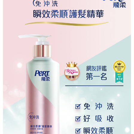
AFTEEの初回ご利用の際に、審査を通過すれば、最高額がNT$10,000にな
ります。支払い期限を過ぎた場合、その金額に基づいて年利20%の遅延滞
納金が加算されます。未成年の利用者は、事前に法定代理人または後見人
の同意を得ればAFTEEをご利用いただけます。
個人情報の処理、利用について疑問がある、または関連する法律の権利を
行使したい場合は、ネットプロテクションズ
cs_tw@netprotections.co.jp
にご連絡ください。上記に示した個人情報を、必要な購入注文書とあわせ
てAFTEEにご提供いただく、またはAFTEEにあなたの個人情報の収集、処
理、利用を許可することににご同意いただけない場合は、当サービスを選
択しないでください。