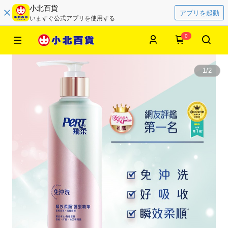
小北百貨
アプリを起動
いますぐ公式アプリを使用する
0
1
/
2