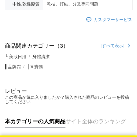
中性.乾性髮質
乾枯、打結、分叉等同問題
カスタマーサービス
商品関連カテゴリー（3）
[すべて表示]
└ 美妝日用
身體清潔
▌品牌館
├🏅寶僑
レビュー
この商品が気に入りましたか？購入された商品のレビューを投稿
してください
本カテゴリーの人気商品
サイト全体のランキング