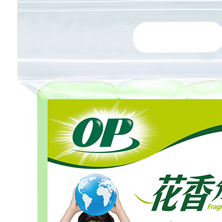
求債權轉
２．關於
https://aft
３．未成
「AFTE
任。
４．使用「
即時審查
結果請求
５．嚴禁
形，恩沛
動。