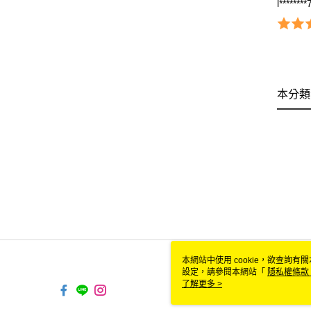
l********
本分類
本網站中使用 cookie，欲查詢有關
設定，請參閱本網站「
隱私權條款
使用 cookie。
了解更多 >