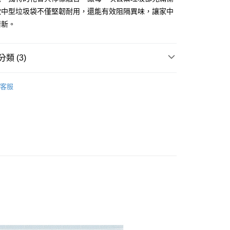
款中型垃圾袋不僅堅韌耐用，還能有效阻隔異味，讓家中
FTEE先享後付」】
清新。
先享後付是「在收到商品之後才付款」的支付方式。 讓您購物簡單
心！
：不需註冊會員、不需綁卡、不需儲值。
類 (3)
：只要手機號碼，簡訊認證，即可結帳。
：先確認商品／服務後，再付款。
生
垃圾袋
付款
EE先享後付」結帳流程】
客服
0，滿NT$599(含以上)免運費
區
△生活用品
方式選擇「AFTEE先享後付」後，將跳轉至「AFTEE先享後
頁面，進行簡訊認證並確認金額後，即可完成結帳。
研究所
家取貨
成立數日內，您將收到繳費通知簡訊。
費通知簡訊後14天內，點擊此簡訊中的連結，可透過四大超商
0，滿NT$599(含以上)免運費
網路銀行／等多元方式進行付款，方視為交易完成。
：結帳手續完成當下不需立刻繳費，但若您需要取消訂單，請聯
付款
的店家。未經商家同意取消之訂單仍視為有效，需透過AFTEE
繳納相關費用。
0，滿NT$599(含以上)免運費
否成功請以「AFTEE先享後付 」之結帳頁面顯示為準，若有關於
功／繳費後需取消欲退款等相關疑問，請聯繫「AFTEE先享後
1取貨
援中心」
https://netprotections.freshdesk.com/support/home
0，滿NT$599(含以上)免運費
項】
恩沛科技股份有限公司提供之「AFTEE先享後付」服務完成之
依本服務之必要範圍內提供個人資料，並將交易相關給付款項請
20，滿NT$899(含以上)免運費