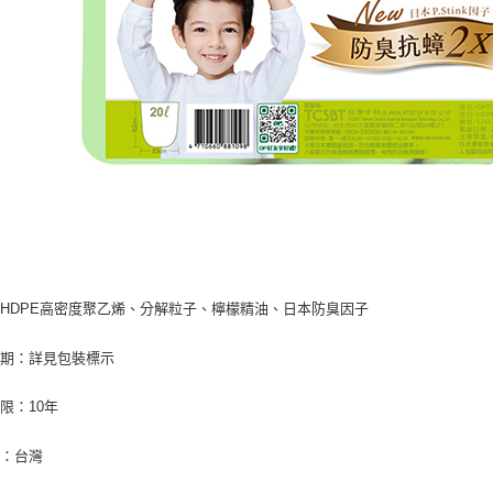
：
HDPE
高密度聚乙烯、分解粒子、檸檬精油
、日本防臭因子
日期：詳見包裝標示
期限：
10
年
地：台灣