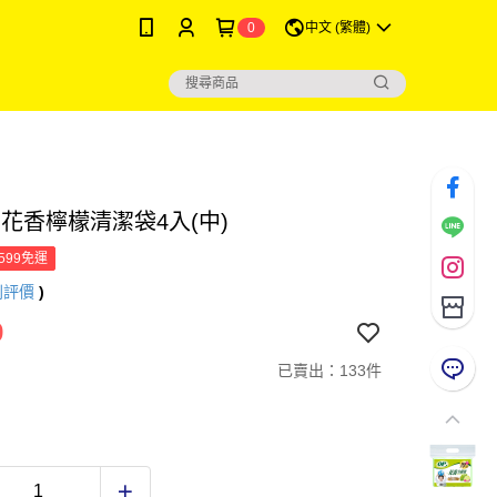
0
中文 (繁體)
】花香檸檬清潔袋4入(中)
599免運
則評價
)
9
已賣出：133件