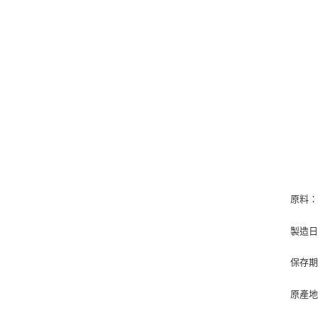
原料
製造
保存
原產