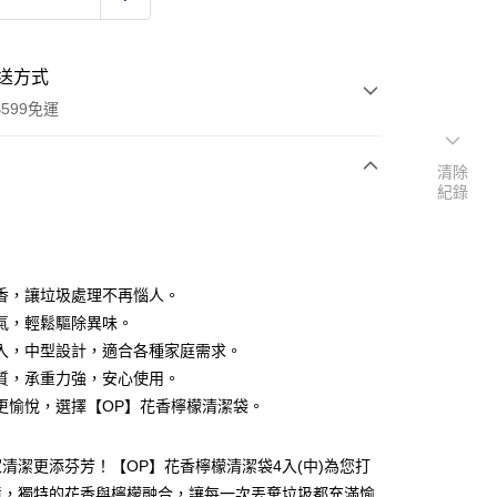
送方式
599免運
清除
紀錄
次付款
付款
香，讓垃圾處理不再惱人。
氣，輕鬆驅除異味。
入，中型設計，適合各種家庭需求。
質，承重力強，安心使用。
更愉悅，選擇【OP】花香檸檬清潔袋。
y
清潔更添芬芳！【OP】花香檸檬清潔袋4入(中)為您打
享後付
境，獨特的花香與檸檬融合，讓每一次丟棄垃圾都充滿愉