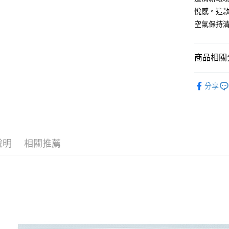
相關說明
悅感。這
【關於「A
空氣保持
ATM付款
AFTEE
便利好安
１．簡單
商品相關分
２．便利
運送方式
３．安心
└ 生活衛
全家取貨
【「AFT
分享
每筆NT$6
🔦防災專
１．於結帳
付」結帳
夏日生活
付款後全
２．訂單
３．收到繳
每筆NT$6
／ATM／
※ 請注意
說明
相關推薦
7-11取貨
絡購買商品
先享後付
每筆NT$6
※ 交易是
是否繳費成
付款後7-1
付客戶支
每筆NT$6
【注意事
宅配
１．透過由
交易，需
每筆NT$1