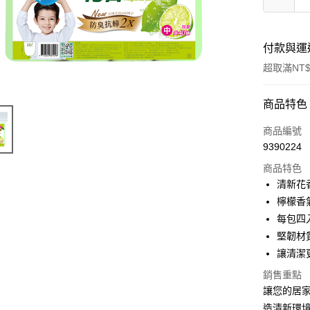
付款與運
超取滿NT$
付款方式
商品特色
信用卡一
商品編號
9390224
超商取貨
商品特色
LINE Pay
清新花
檸檬香
Apple Pay
每包四
街口支付
堅韌材
讓清潔
悠遊付
銷售重點
Google Pa
讓您的居家
AFTEE先
造清新環