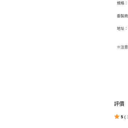
規格
委製
地址
※注
評價
5
(