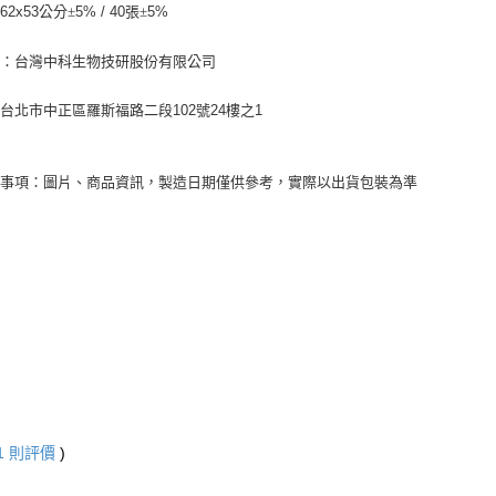
：
62x53
公分±
5% / 40
張±
5%
商：台灣中科生物技研股份有限公司
：台北市中正區羅斯福路二段
102
號
24
樓之
1
意事項：圖片、商品資訊，製造日期僅供參考，實際以出貨包裝為準
1
則評價
)