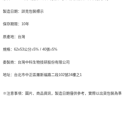
要之購買訂單資訊提供予 AFTEE ，或讓 AFTEE 蒐集處理利用您的個人資
料，請勿選用本服務。
製造日期：詳見包裝標示
保存期限：
10
年
原產地：台灣
規格：
62x53
公分±
5% / 40
張±
5%
委製商：台灣中科生物技研股份有限公司
地址：台北市中正區羅斯福路二段
102
號
24
樓之
1
※注意事項：圖片、商品資訊，製造日期僅供參考，實際以出貨包裝為準