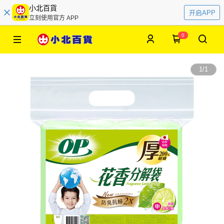
小北百貨
开启APP
立刻使用官方 APP
0
1
/
1