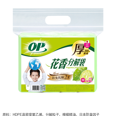
7-11取貨付款
繳費期限，為商家向您請款的時間，再加上使用AFTEE可延長的天數所計算
每笔NT$60，满NT$599(含以上)免运费
出。使用AFTEE下訂可以延長您收到商品前的繳費天數，但無法保證一定能
夠在期限內收到商品(例如:預購商品或預計到貨時間較長者)。因此無論收到
付款後7-11取貨
商品與否，仍需要請您在AFTEE規定的時間內完成繳費。
每笔NT$60，满NT$599(含以上)免运费
二、付款限制
1. 初次使用 AFTEE 時，將依認證結果及本公司審查結果，核予每個人不同
宅配
之上限額度
2. 結帳金額須大於NT$30
每笔NT$120，满NT$899(含以上)免运费
3. 目前僅支援台灣會員
三、聲明條款
「AFTEE先享後付」(下稱本服務)乃由恩沛科技股份有限公司(下稱 AFTEE )
所提供，並由 AFTEE 向您收取款項。因使用本服務所須提供之個人資料(包
含但不限於訂購人姓名、電話，收件人姓名、電話、收件地址)，將交付予
AFTEE 於本服務必要服務範圍內運用。關於 AFTEE 對於個人資料之蒐集、
處理、利用，詳參 AFTEE 官網之『個人資料蒐集、處理及利用告知聲明』
（
https://aftee.tw/privacypolicy/
）。
若款項超過繳費期限，將根據當次的金額加收年利率 16% 的逾期滯納金。
未成年的使用者，請事先徵得法定代理人或監護人之同意方可使用
AFTEE。
若您對於個人資料之處理、利用有任何疑問，或欲行使相關法律權利，請聯
原料：
HDPE
高密度聚乙烯、分解粒子、檸檬精油
、日本防臭因子
繫恩沛科技股份有限公司。若您不同意我們將上開所示之個人資料，連同必