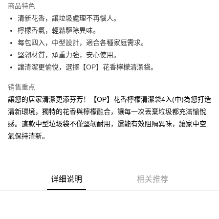
商品特色
Apple Pay
清新花香，讓垃圾處理不再惱人。
檸檬香氣，輕鬆驅除異味。
街口支付
每包四入，中型設計，適合各種家庭需求。
悠遊付
堅韌材質，承重力強，安心使用。
讓清潔更愉悅，選擇【OP】花香檸檬清潔袋。
Google Pay
销售重点
AFTEE先享后付
讓您的居家清潔更添芬芳！【OP】花香檸檬清潔袋4入(中)為您打造
相关说明
清新環境，獨特的花香與檸檬融合，讓每一次丟棄垃圾都充滿愉悅
一、關於 AFTEE先享後付
ATM付款
1. 於付款方式選擇AFTEE先享後付，將跳出AFTEE先享後付手機驗證視
感。這款中型垃圾袋不僅堅韌耐用，還能有效阻隔異味，讓家中空
窗。
氣保持清新。
2. 進行簡訊驗證之後，即可完成結帳手續。
运送方式
3. 訂單確認後不需事先繳費，商品會配送至您的指定地址。
4. 下訂完成後，您的手機會收到一封繳費通知簡訊，APP會員則會收到
全家取貨付款
AFTEE APP推播通知。
每笔NT$60，满NT$599(含以上)免运费
5. 收到商品當下無需繳費，確認無誤後，請再利用繳費通知簡訊或AFTEE
详细说明
相关推荐
APP於四大便利商店‧ATM/網銀等方式進行付款。
付款後全家取貨
請留意繳費期限為 14 天。唯有下載 AFTEE App 成為 AFTEE 會員者方能享
每笔NT$60，满NT$599(含以上)免运费
有最長 45 天內付款之服務。