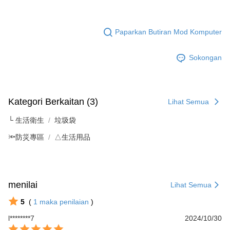
Paparkan Butiran Mod Komputer
Sokongan
Kategori Berkaitan (3)
Lihat Semua
└ 生活衛生
垃圾袋
🔦防災專區
△生活用品
menilai
Lihat Semua
5
(
1
maka penilaian
)
l********7
2024/10/30