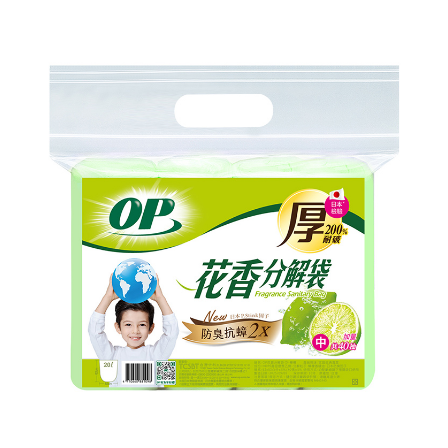
dalam talian dengan SMS pembayaran atau pemberitahuan tolak aplikasi
NT$60/pesanan | Penghantaran percuma untuk pesanan
AFTEE.
NT$599 atau lebih
Sila ambil perhatian bahawa tempoh pembayaran adalah 14 hari. Walau
7-11取貨付款
bagaimanapun, bagi mereka yang telah memuat turun Aplikasi AFTEE
dan mendaftar sebagai ahli AFTEE boleh menikmati tempoh pembayaran
NT$60/pesanan | Penghantaran percuma untuk pesanan
sehingga 45 hari.
NT$599 atau lebih
Tempoh pembayaran dikira dari masa kedai meminta pembayaran anda,
付款後7-11取貨
ditambah dengan bilangan hari yang boleh dilanjutkan oleh AFTEE. Anda
boleh melanjutkan tempoh pembayaran anda sebelum anda menerima
NT$60/pesanan | Penghantaran percuma untuk pesanan
pesanan. Walau bagaimanapun, tiada jaminan bahawa anda boleh
NT$599 atau lebih
menerima pesanan anda semasa tempoh pembayaran (cth.: produk
prapesanan atau produk yang mungkin mengambil masa yang lebih
宅配
lama untuk dihantar). Oleh itu, anda dikehendaki membuat pembayaran
kepada AFTEE dalam tempoh sama ada anda menerima pesanan.
NT$120/pesanan | Penghantaran percuma untuk pesanan
NT$899 atau lebih
Kedua, Sekatan Pembayaran
1. Jumlah yang diperakui untuk pengguna kali pertama boleh sehingga
NT$10,000. Amaun diperakui sebenar yang diluluskan akan berdasarkan
keputusan pensijilan dan semakan oleh AFTEE.
2. Amaun perbelanjaan minimum mestilah lebih besar daripada NT$20.
3. Pada masa ini hanya tersedia untuk ahli Taiwan.
Ketiga, Syarat Perkhidmatan