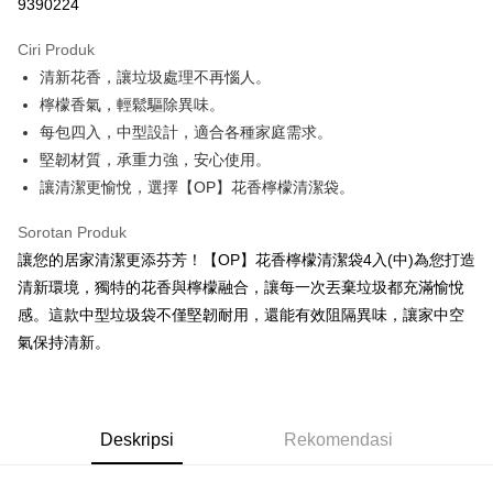
9390224
LINE Pay
Ciri Produk
Apple Pay
清新花香，讓垃圾處理不再惱人。
檸檬香氣，輕鬆驅除異味。
JKOPAY
每包四入，中型設計，適合各種家庭需求。
Easy Wallet
堅韌材質，承重力強，安心使用。
讓清潔更愉悅，選擇【OP】花香檸檬清潔袋。
Google Pay
AFTEE
Sorotan Produk
Deskripsi
讓您的居家清潔更添芬芳！【OP】花香檸檬清潔袋4入(中)為您打造
Pertama, Mengenai Perkhidmatan AFTEE Beli Sekarang Bayar Kemudian
清新環境，獨特的花香與檸檬融合，讓每一次丟棄垃圾都充滿愉悅
Pemindahan ATM
1. Dengan memilih AFTEE sebagai kaedah pembayaran, mesej
感。這款中型垃圾袋不僅堅韌耐用，還能有效阻隔異味，讓家中空
pengesahan AFTEE akan muncul.
氣保持清新。
2. Anda boleh meneruskan pembayaran selepas pengesahan SMS.
Pilihan Penghantaran
3. Tiada bayaran diperlukan apabila pesanan disahkan. Produk akan
dihantar ke alamat yang ditetapkan.
全家取貨付款
4. Setelah pesanan disahkan, anda akan menerima SMS pembayaran
NT$60/pesanan | Penghantaran percuma untuk pesanan
manakala ahli aplikasi akan menerima pemberitahuan tolak aplikasi
Deskripsi
Rekomendasi
NT$599 atau lebih
AFTEE.
5. Tiada bayaran diperlukan apabila anda menerima produk. Sila buat
pembayaran di empat kedai serbaneka utama, ATM atau perbankan
付款後全家取貨