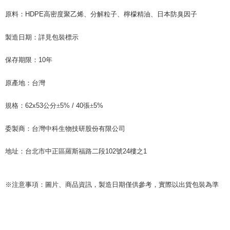
Perkhidmatan AFTEE Beli Sekarang Bayar Kemudian disediakan oleh NP
Taiwan, Inc. dan AFTEE akan membuat bil kepada pengguna. AFTEE
原料：
HDPE
高密度聚乙烯、分解粒子、檸檬精油
、日本防臭因子
akan menggunakan data peribadi yang dikumpul (termasuk nama
pembeli, no. telefon, nama penerima, no. telefon, alamat penerima) untuk
製造日期：詳見包裝標示
penggunaan perkhidmatan. Sila rujuk kepada "Penyata Pengumpulan
Data Peribadi, Pemprosesan, Penggunaan"
保存期限：
10
年
(https://aftee.tw/privacypolicy/
) untuk maklumat lanjut.
Jumlah yang diperakui untuk pengguna kali pertama yang lulus
原產地：台灣
kelulusan boleh sehingga NT$10,000. Jika pengguna tidak membuat
pembayaran dalam tempoh tersebut, yuran pembayaran lewat sebanyak
規格：
62x53
公分±
5% / 40
張±
5%
20% setahun akan dikenakan. Pengguna bawah umur dikehendaki
mendapatkan kebenaran daripada ibu bapa atau penjaga yang sah
untuk menggunakan AFTEE.
委製商：台灣中科生物技研股份有限公司
Sila hubungi NP Taiwan Inc. di
cs_tw@netprotections.co.jp
jika anda
地址：台北市中正區羅斯福路二段
102
號
24
樓之
1
mempunyai sebarang kebimbangan mengenai pemprosesan dan
penggunaan pada data peribadi. Jika anda tidak bersetuju dengan data
peribadi yang disenaraikan seperti di atas akan dikumpul dan digunakan
oleh AFTEE, sila jangan gunakan perkhidmatan ini.
※注意事項：圖片、商品資訊，製造日期僅供參考，實際以出貨包裝為準