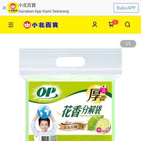
小北百貨
Buka APP
Gunakan App Kami Sekarang
0
1
/
1