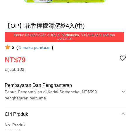
【OP】花香檸檬清潔袋4入(中)
Penuh Pengambilan di Kedai Serbaneka, NT$599 penghataran
percuma
5
(
1
maka penilaian
)
NT$79
Dijual: 132
Pembayaran Dan Penghantaran
Penuh Pengambilan di Kedai Serbaneka, NT$599
penghataran percuma
Kaedah Pembayaran
Ciri Produk
Kad Kredit (Bayaran Penuh)
No. Produk
Pengambilan di Kedai Serbaneka