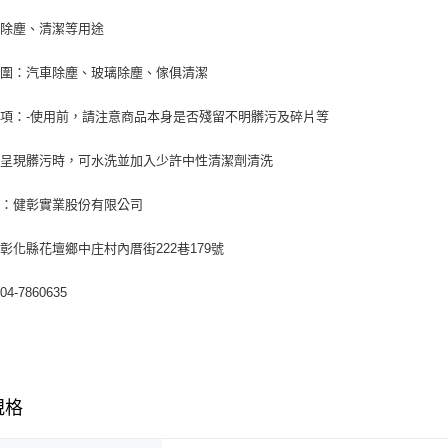
：除塵、清潔等用途
範圍：汽車除塵、玻璃除塵、傢俱清潔
項：-使用前，請注意商品本身是否殘留不明髒污及碎片等
若呈現髒污時，可水洗並加入少許中性清潔劑清洗
商：健彰實業股份有限公司
彰化縣花壇鄉中庄村內厝街222巷179號
4-7860635
規格