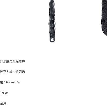
：舞水痕萬能除塵撢
：壓克力紗、聚丙烯
格：65cm±5%
1支裝
：台灣