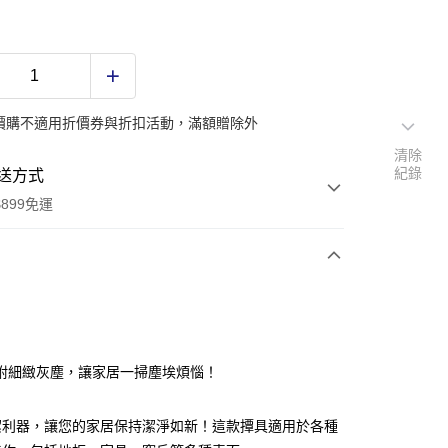
價購不適用折價券與折扣活動，滿額贈除外
清除
紀錄
送方式
899免運
次付款
附細緻灰塵，讓家居一掃塵埃煩惱！
潔利器，讓您的家居保持潔淨如新！這款撢具適用於各種