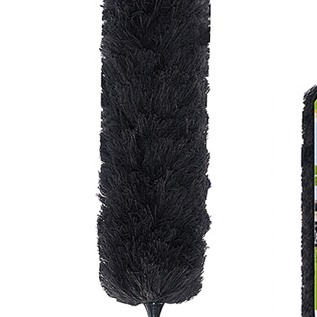
【注意事
１．透過由
交易，需
求債權轉
２．關於
https://aft
３．未成
「AFTE
任。
４．使用「
即時審查
結果請求
５．嚴禁
形，恩沛
動。