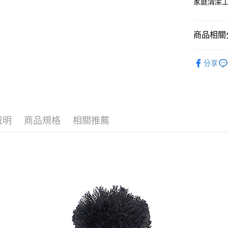
家庭清潔
Google Pa
AFTEE先
商品相關分
相關說明
└ 家庭清
【關於「A
ATM付款
分享
AFTEE
夏日生活
便利好安
１．簡單
２．便利
運送方式
３．安心
宅配
說明
商品規格
相關推薦
【「AFT
每筆NT$1
１．於結帳
付」結帳
２．訂單
３．收到繳
／ATM／
※ 請注意
絡購買商品
先享後付
※ 交易是
是否繳費成
付客戶支