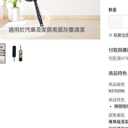
數量
※
點數加
付款與運
宅配滿NT$
付款方式
商品特色
信用卡一
商品編號
9370296
LINE Pay
商品特色
Apple Pay
瞬間吸
街口支付
銷售重點
專業級清
悠遊付