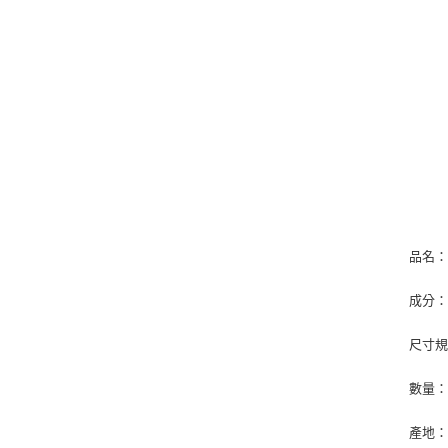
品名
成分
尺寸規
數量：
產地