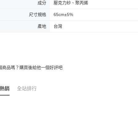
成分
壓克力紗、聚丙烯
尺寸規格
65cm±5%
產地
台灣
個商品嗎？購買後給他一個好評吧
熱銷
全站排行