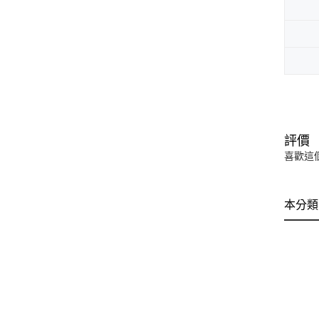
評價
喜歡這
本分類