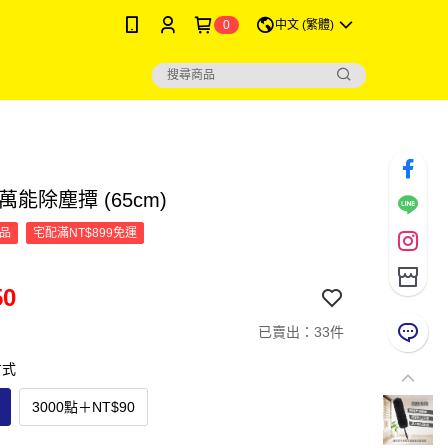
0
中文 (繁體)
萬能除塵撢 (65cm)
品
宅配滿NT$899免運
50
已賣出：33件
方式
3000點
＋
NT$90