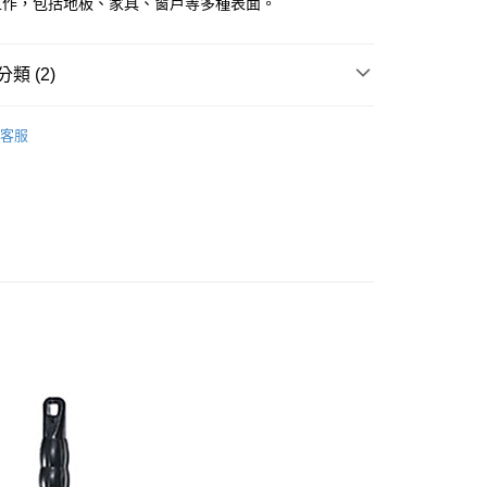
工作，包括地板、家具、窗戶等多種表面。
y
享後付
類 (2)
潔
打掃工具
FTEE先享後付」】
客服
先享後付是「在收到商品之後才付款」的支付方式。 讓您購物簡單
研究所
心！
：不需註冊會員、不需綁卡、不需儲值。
：只要手機號碼，簡訊認證，即可結帳。
：先確認商品／服務後，再付款。
EE先享後付」結帳流程】
20，滿NT$899(含以上)免運費
方式選擇「AFTEE先享後付」後，將跳轉至「AFTEE先享後
頁面，進行簡訊認證並確認金額後，即可完成結帳。
成立數日內，您將收到繳費通知簡訊。
費通知簡訊後14天內，點擊此簡訊中的連結，可透過四大超商
網路銀行／等多元方式進行付款，方視為交易完成。
：結帳手續完成當下不需立刻繳費，但若您需要取消訂單，請聯
的店家。未經商家同意取消之訂單仍視為有效，需透過AFTEE
繳納相關費用。
否成功請以「AFTEE先享後付 」之結帳頁面顯示為準，若有關於
功／繳費後需取消欲退款等相關疑問，請聯繫「AFTEE先享後
援中心」
https://netprotections.freshdesk.com/support/home