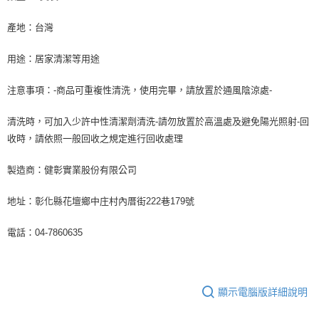
產地：台灣
用途：居家清潔等用途
注意事項：-商品可重複性清洗，使用完畢，請放置於通風陰涼處-
清洗時，可加入少許中性清潔劑清洗-請勿放置於高溫處及避免陽光照射-回
收時，請依照一般回收之規定進行回收處理
製造商：健彰實業股份有限公司
地址：彰化縣花壇鄉中庄村內厝街222巷179號
電話：04-7860635
顯示電腦版詳細說明