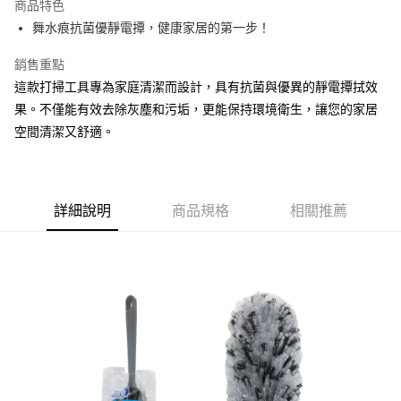
商品特色
街口支付
舞水痕抗菌優靜電撢，健康家居的第一步！
悠遊付
銷售重點
這款打掃工具專為家庭清潔而設計，具有抗菌與優異的靜電撢拭效
Google Pay
果。不僅能有效去除灰塵和污垢，更能保持環境衛生，讓您的家居
AFTEE先享後付
空間清潔又舒適。
相關說明
【關於「AFTEE先享後付」】
ATM付款
AFTEE先享後付是「在收到商品之後才付款」的支付方式。 讓您購物簡單
便利好安心！
詳細說明
商品規格
相關推薦
１．簡單：不需註冊會員、不需綁卡、不需儲值。
運送方式
２．便利：只要手機號碼，簡訊認證，即可結帳。
３．安心：先確認商品／服務後，再付款。
宅配
每筆NT$120，滿NT$899(含以上)免運費
【「AFTEE先享後付」結帳流程】
１．於結帳方式選擇「AFTEE先享後付」後，將跳轉至「AFTEE先享後付」
結帳頁面，進行簡訊認證並確認金額後，即可完成結帳。
２．訂單成立數日內，您將收到繳費通知簡訊。
３．收到繳費通知簡訊後14天內，點擊此簡訊中的連結，可透過四大超商／
ATM／網路銀行／等多元方式進行付款，方視為交易完成。
※ 請注意：結帳手續完成當下不需立刻繳費，但若您需要取消訂單，請聯絡
購買商品的店家。未經商家同意取消之訂單仍視為有效，需透過AFTEE先享