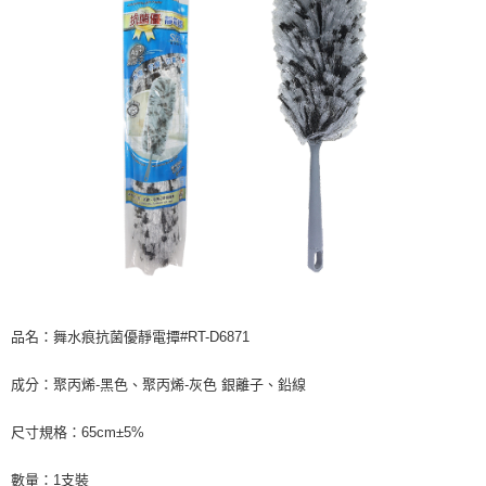
後付繳納相關費用。
※ 交易是否成功請以「AFTEE先享後付 」之結帳頁面顯示為準，若有關於
是否繳費成功／繳費後需取消欲退款等相關疑問，請聯繫「AFTEE先享後付
客戶支援中心」
https://netprotections.freshdesk.com/support/home
【注意事項】
１．透過由恩沛科技股份有限公司提供之「AFTEE先享後付」服務完成之交
易，需依本服務之必要範圍內提供個人資料，並將交易相關給付款項請求債
權轉讓予恩沛科技股份有限公司。
２．關於個人資料處理事宜，請瀏覽以下網址：
https://aftee.tw/terms/#terms3
３．未成年的使用者請事先徵得法定代理人或監護人之同意方可使用
「AFTEE先享後付」，若未經同意申辦者引起之損失，本公司不負相關責
任。
４．使用「AFTEE先享後付」時，將依據個別帳號之用戶狀況，依本公司即
時審查核予不同之上限額度；若仍有額度不足之情形，本公司將視審查結果
請求用戶進行身份認證。
品名：舞水痕抗菌優靜電撢#RT-D6871
５．嚴禁一人註冊多個帳號或使用他人資訊註冊。若發現惡意使用之情形，
恩沛科技股份有限公司將有權停止該用戶之使用額度並採取法律行動。
成分：聚丙烯-黑色、聚丙烯-灰色 銀離子、鉛線
尺寸規格：65cm±5%
數量：1支裝