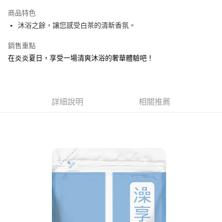
LINE Pay
商品特色
Apple Pay
沐浴之餘，讓您感受白茶的清新香氛。
街口支付
銷售重點
在炎炎夏日，享受一場清爽沐浴的奢華體驗吧！
悠遊付
Google Pay
AFTEE先享後付
詳細說明
相關推薦
相關說明
【關於「AFTEE先享後付」】
ATM付款
AFTEE先享後付是「在收到商品之後才付款」的支付方式。 讓您購物簡單
便利好安心！
１．簡單：不需註冊會員、不需綁卡、不需儲值。
運送方式
２．便利：只要手機號碼，簡訊認證，即可結帳。
３．安心：先確認商品／服務後，再付款。
全家取貨付款
每筆NT$60，滿NT$599(含以上)免運費
【「AFTEE先享後付」結帳流程】
１．於結帳方式選擇「AFTEE先享後付」後，將跳轉至「AFTEE先享後付」
付款後全家取貨
結帳頁面，進行簡訊認證並確認金額後，即可完成結帳。
２．訂單成立數日內，您將收到繳費通知簡訊。
每筆NT$60，滿NT$599(含以上)免運費
３．收到繳費通知簡訊後14天內，點擊此簡訊中的連結，可透過四大超商／