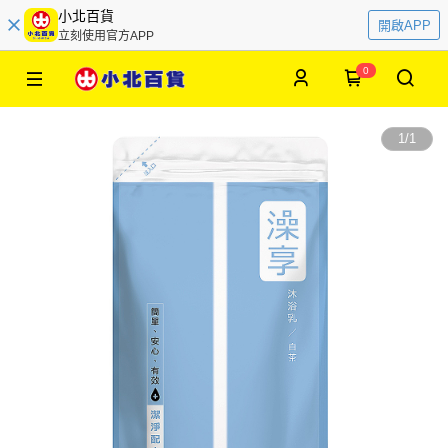
小北百貨
開啟APP
立刻使用官方APP
0
1
/
1