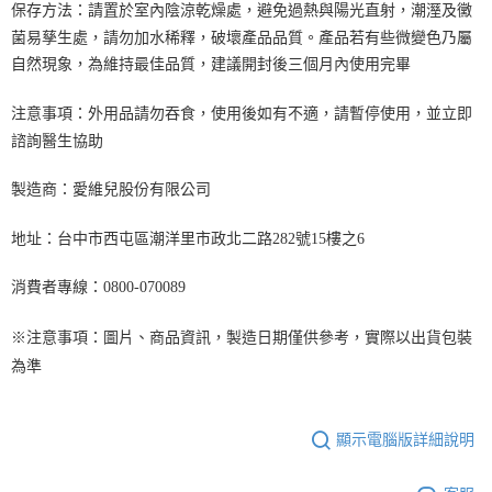
保存方法：請置於室內陰涼乾燥處，避免過熱與陽光直射，潮溼及黴
菌易孳生處，請勿加水稀釋，破壞產品品質。產品若有些微變色乃屬
自然現象，為維持最佳品質，建議開封後三個月內使用完畢
注意事項：外用品請勿吞食，使用後如有不適，請暫停使用，並立即
諮詢醫生協助
製造商：愛維兒股份有限公司
地址：台中市西屯區潮洋里市政北二路282號15樓之6
消費者專線：0800-070089
※注意事項：圖片、商品資訊，製造日期僅供參考，實際以出貨包裝
為準
顯示電腦版詳細說明