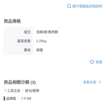
顯示電腦版詳細說明
商品規格
成分
泡棉/膠/異丙醇
最高承重
2.25kg
產地
美國
客服
商品相關分類 (3)
查看全部
└ 工具五金
掛勾/膠條
▌品牌館
├🏅3M