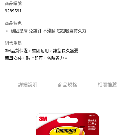
商品編號
Apple Pay
9289591
街口支付
商品特色
悠遊付
穩固塗層 免鑽釘 不殘膠 超越吸盤持久力
Google Pay
銷售重點
AFTEE先享後付
3M品質保證，堅固耐用，讓您長久無憂。
相關說明
簡單安裝，貼上即可，省時省力。
【關於「AFTEE先享後付」】
ATM付款
AFTEE先享後付是「在收到商品之後才付款」的支付方式。 讓您購物簡單
便利好安心！
１．簡單：不需註冊會員、不需綁卡、不需儲值。
運送方式
２．便利：只要手機號碼，簡訊認證，即可結帳。
詳細說明
商品規格
相關推薦
３．安心：先確認商品／服務後，再付款。
全家取貨付款
每筆NT$60，滿NT$599(含以上)免運費
【「AFTEE先享後付」結帳流程】
１．於結帳方式選擇「AFTEE先享後付」後，將跳轉至「AFTEE先享後付」
付款後全家取貨
結帳頁面，進行簡訊認證並確認金額後，即可完成結帳。
２．訂單成立數日內，您將收到繳費通知簡訊。
每筆NT$60，滿NT$599(含以上)免運費
３．收到繳費通知簡訊後14天內，點擊此簡訊中的連結，可透過四大超商／
ATM／網路銀行／等多元方式進行付款，方視為交易完成。
7-11取貨付款
※ 請注意：結帳手續完成當下不需立刻繳費，但若您需要取消訂單，請聯絡