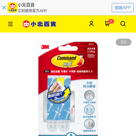
小北百貨
開啟APP
立刻使用官方APP
0
1
/
1