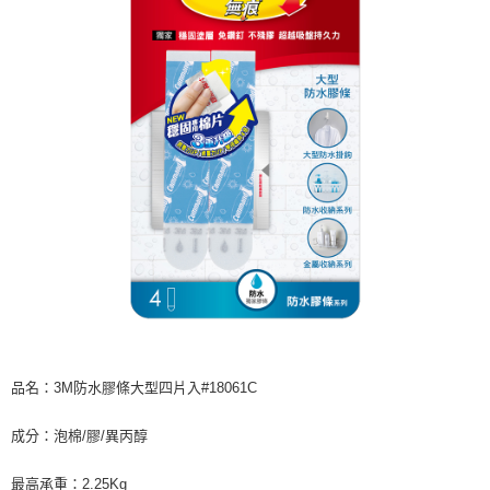
每筆NT$60，滿NT$599(含以上)免運費
購買商品的店家。未經商家同意取消之訂單仍視為有效，需透過AFTEE先享
後付繳納相關費用。
付款後7-11取貨
※ 交易是否成功請以「AFTEE先享後付 」之結帳頁面顯示為準，若有關於
是否繳費成功／繳費後需取消欲退款等相關疑問，請聯繫「AFTEE先享後付
每筆NT$60，滿NT$599(含以上)免運費
客戶支援中心」
https://netprotections.freshdesk.com/support/home
宅配
【注意事項】
１．透過由恩沛科技股份有限公司提供之「AFTEE先享後付」服務完成之交
每筆NT$120，滿NT$899(含以上)免運費
易，需依本服務之必要範圍內提供個人資料，並將交易相關給付款項請求債
權轉讓予恩沛科技股份有限公司。
２．關於個人資料處理事宜，請瀏覽以下網址：
https://aftee.tw/terms/#terms3
３．未成年的使用者請事先徵得法定代理人或監護人之同意方可使用
「AFTEE先享後付」，若未經同意申辦者引起之損失，本公司不負相關責
任。
４．使用「AFTEE先享後付」時，將依據個別帳號之用戶狀況，依本公司即
時審查核予不同之上限額度；若仍有額度不足之情形，本公司將視審查結果
請求用戶進行身份認證。
５．嚴禁一人註冊多個帳號或使用他人資訊註冊。若發現惡意使用之情形，
恩沛科技股份有限公司將有權停止該用戶之使用額度並採取法律行動。
品名：3M防水膠條大型四片入#18061C
成分：泡棉/膠/異丙醇
最高承重：2.25Kg