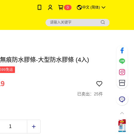
0
中文 (简体)
無痕防水膠條-大型防水膠條 (4入)
599免运
19
已卖出：25件