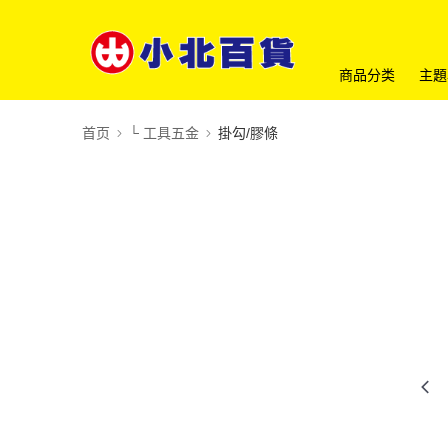
商品分类
主題
首页
└ 工具五金
掛勾/膠條