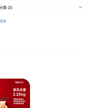
FTEE先享後付
类 (3)
款方式選擇AFTEE先享後付，將跳出AFTEE先享後付手機驗證視
金
掛勾/膠條
簡訊驗證之後，即可完成結帳手續。
客服
確認後不需事先繳費，商品會配送至您的指定地址。
├🏅3M
完成後，您的手機會收到一封繳費通知簡訊，APP會員則會收到
APP推播通知。
研究所
付款
商品當下無需繳費，確認無誤後，請再利用繳費通知簡訊或AFTEE
0，满NT$599(含以上)免运费
大便利商店‧ATM/網銀等方式進行付款。
家取貨
限為 14 天。唯有下載 AFTEE App 成為 AFTEE 會員者方能
45 天內付款之服務。
0，满NT$599(含以上)免运费
為商家向您請款的時間，再加上使用AFTEE可延長的天數所計
付款
AFTEE下訂可以延長您收到商品前的繳費天數，但無法保證一
限內收到商品(例如:預購商品或預計到貨時間較長者)。因此無論
0，满NT$599(含以上)免运费
否，仍需要請您在AFTEE規定的時間內完成繳費。
1取貨
限制
0，满NT$599(含以上)免运费
使用 AFTEE 時，將依認證結果及本公司審查結果，核予每個人不同
度
額須大於NT$30
僅支援台灣會員
20，满NT$899(含以上)免运费