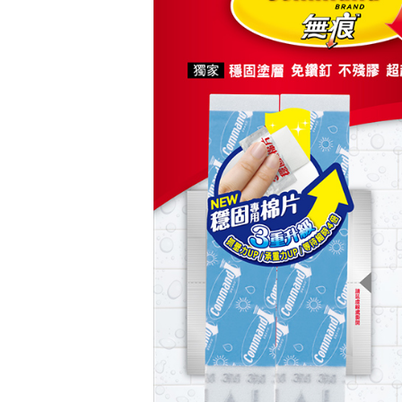
三、聲明
「AFTE
)所提供，
(包含但不
予 AFT
集、處理、
明』（
http
若款項超過
未成年的
AFTEE。
若您對於
聯繫恩沛
同必要之購
人資料，