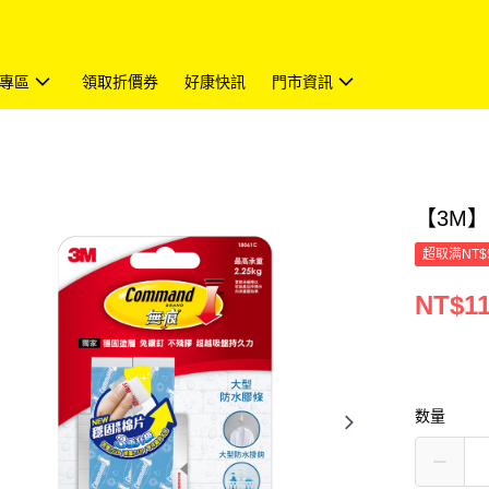
專區
領取折價券
好康快訊
門市資訊
【3M】
超取满NT$
NT$1
数量