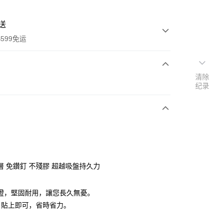
送
599免运
清除
次付款
纪录
付款
層 免鑽釘 不殘膠 超越吸盤持久力
y
保證，堅固耐用，讓您長久無憂。
，貼上即可，省時省力。
享后付