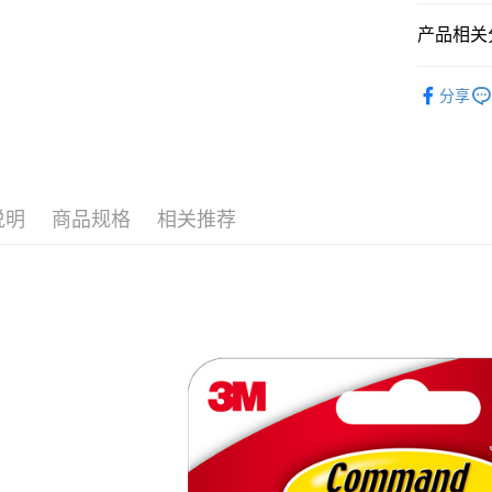
相关说明
一、關於 A
产品相关分
ATM付款
1. 於付
窗。
└ 工具五
2. 進行
分享
3. 訂單
运送方式
▌品牌館
4. 下訂
AFTEE 
夏日生活
全家取貨
5. 收到
每笔NT$6
APP於四
说明
商品规格
相关推荐
付款後全
請留意繳費期
享有最長 
每笔NT$6
繳費期限，
7-11取貨
算出。使用
定能夠在期
每笔NT$6
收到商品與
付款後7-1
二、付款
每笔NT$6
1. 初次
之上限額
宅配
2. 結帳金
3. 目前
每笔NT$1