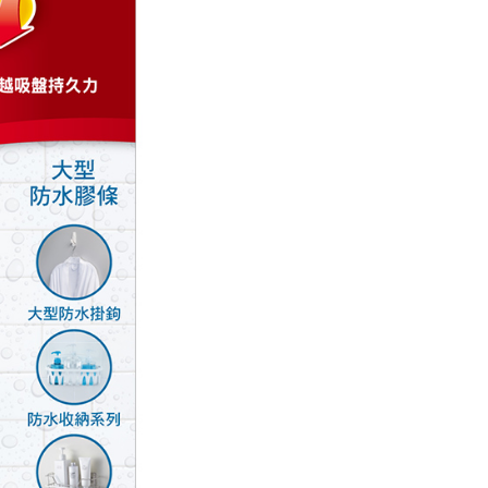
條款
E先享後付」(下稱本服務)乃由恩沛科技股份有限公司(下稱 AFTEE
並由 AFTEE 向您收取款項。因使用本服務所須提供之個人資料
限於訂購人姓名、電話，收件人姓名、電話、收件地址)，將交付
EE 於本服務必要服務範圍內運用。關於 AFTEE 對於個人資料之蒐
利用，詳參 AFTEE 官網之『個人資料蒐集、處理及利用告知聲
s://aftee.tw/privacypolicy/
）。
繳費期限，將根據當次的金額加收年利率 16% 的逾期滯納金。
使用者，請事先徵得法定代理人或監護人之同意方可使用
個人資料之處理、利用有任何疑問，或欲行使相關法律權利，請
科技股份有限公司。若您不同意我們將上開所示之個人資料，連
買訂單資訊提供予 AFTEE ，或讓 AFTEE 蒐集處理利用您的個
請勿選用本服務。