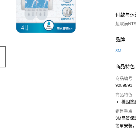
付款与运
超取满NT$
付款方式
品牌
信用卡一
3M
超商取货
商品特色
LINE Pay
商品编号
Apple Pay
9289591
商品特色
街口支付
穩固塗
悠遊付
销售重点
Google Pa
3M品質
簡單安裝
AFTEE先