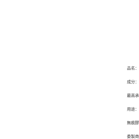
品名：
成分：
最高承重
用途
無痕
委製商