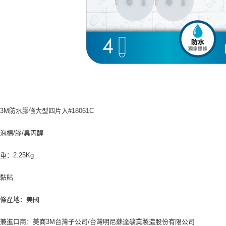
3M防水膠條大型四片入#18061C
泡棉/膠/異丙醇
：2.25Kg
：黏貼
膠條產地：美國
兼進口商：美商3M台灣子公司/台灣明尼蘇達礦業製造股份有限公司