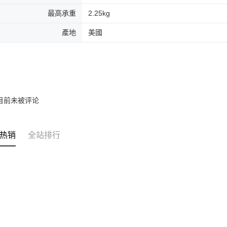
最高承重
2.25kg
產地
美國
目前未被评论
热销
全站排行