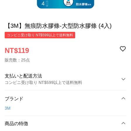
【3M】無痕防水膠條-大型防水膠條 (4入)
コンビニ受け取り NT$599以上で送料無料
NT$119
販売数：25点
支払いと配送方法
コンビニ受け取り NT$599以上で送料無料
お支払い方法
ブランド
クレジットカード1回払い
3M
コンビニ店頭代金引換
LINE Pay
商品の特徴