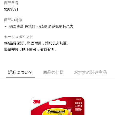
Apple Pay
商品番号
9289591
JKOPAY
商品の特徴
Easy Wallet
穩固塗層 免鑽釘 不殘膠 超越吸盤持久力
Google Pay
セールスポイント
AFTEE代金後払い
3M品質保證，堅固耐用，讓您長久無憂。
説明
簡單安裝，貼上即可，省時省力。
一、 AFTEE代金後払いについて
ATM払い
1.お支払い方法でAFTEE代金後払いを選択すると、携帯電話認証ウィンド
ウが表示されます。
2.SMSで認証してお支払い手続を進めてください。
配送方法
3.注文するときのお支払いは不要です。商品はご指定の住所に配送されま
詳細について
商品の仕様
おすすめ関連商品
す。
全家取貨付款
4.ご注文が完了すると、携帯に支払い通知のSMSが届きます。アプリ会員
配送毎にNT$60、NT$599以上で送料無料
の場合は、AFTEE アプリプッシュ通知が届きます。
5.商品受け取り時のお支払いは不要です。商品を確かめてから、SMSまた
付款後全家取貨
はアプリの通知に従って、4大コンビニ、またはATM/オンラインバンキン
グでお支払いください。
配送毎にNT$60、NT$599以上で送料無料
代金納付期限は最短で 14 日以内ですので、ご注意ください。AFTEE アプ
7-11取貨付款
リをダウンロードして AFTEE 会員になるとお支払い期限を最長 45 日以内