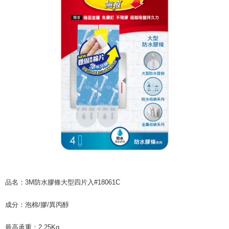
配送毎にNT$60、NT$599以上で送料無料
まで延長できます。
付款後7-11取貨
お支払期限は、ショップが請求した期日と、AFTEEで延長できる日数をも
とに計算されます。AFTEEで注文すると、商品を受け取るまで支払い期限
配送毎にNT$60、NT$599以上で送料無料
を延長できますが、商品を期限内に受け取れない場合があります（例：予
約商品や商品到着日が比較的遅い商品）。そのため、商品到着の有無に関
宅配
わらず、AFTEEで指定された期限内にお支払いください。
配送毎にNT$120、NT$899以上で送料無料
二、支払い限度額
1.初回 AFTEEを ご利用の際に、認証結果及び当社の審査の結果に基づ
き、限度額が設定されます。
2.決済金額は最低NT$20です。
3.現在、台湾の会員のみご利用いただけます。
三、利用規約「AFTEE代金後払い」（以下当サービスという）はネットプ
ロテクションズ（以下 AFTEE という）が提供し、AFTEEが代金を徴収し
ます。当サービスご利用の際に提供しなければならない個人情報（注文者
の氏名、電話番号、受取人の氏名、電話番号、受取人住所を含むがこれに
限らない）は、AFTEEに渡され当サービスで必要な範囲内で利用されま
す。AFTEEの個人情報の収集、処理、利用について、詳細はAFTEE公式ホ
品名：3M防水膠條大型四片入#18061C
ームページの『個人情報の収集、処理及び利用に関する声明』をご参照く
ださい（
https://aftee.tw/privacypolicy/
）。
成分：泡棉/膠/異丙醇
AFTEEの初回ご利用の際に、審査を通過すれば、最高額がNT$10,000にな
ります。支払い期限を過ぎた場合、その金額に基づいて年利20%の遅延滞
最高承重：2.25Kg