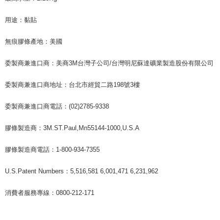
納金が加算されます。未成年の利用者は、事前に法定代理人または後見人
の同意を得ればAFTEEをご利用いただけます。
用途：黏貼
個人情報の処理、利用について疑問がある、または関連する法律の権利を
行使したい場合は、ネットプロテクションズ
cs_tw@netprotections.co.jp
無痕膠條產地：美國
にご連絡ください。上記に示した個人情報を、必要な購入注文書とあわせ
てAFTEEにご提供いただく、またはAFTEEにあなたの個人情報の収集、処
委製商兼進口商：美商3M台灣子公司/台灣明尼蘇達礦業製造股份有限公司
理、利用を許可することににご同意いただけない場合は、当サービスを選
択しないでください。
委製商兼進口商地址：台北市經貿二路198號3樓
委製商兼進口商電話：(02)2785-9338
膠條製造商：3M.ST.Paul,Mn55144-1000,U.S.A
膠條製造商電話：1-800-934-7355
U.S.Patent Numbers：5,516,581 6,001,471 6,231,962
消費者服務專線：0800-212-171