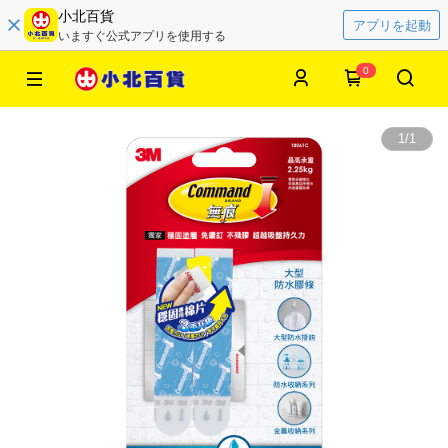
小北百貨
アプリを起動
いますぐ公式アプリを使用する
0
1
/
1