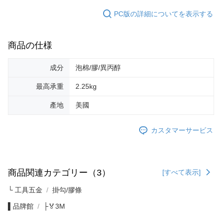
PC版の詳細についてを表示する
商品の仕様
成分
泡棉/膠/異丙醇
最高承重
2.25kg
產地
美國
カスタマーサービス
商品関連カテゴリー（3）
[すべて表示]
└ 工具五金
掛勾/膠條
▌品牌館
├🏅3M