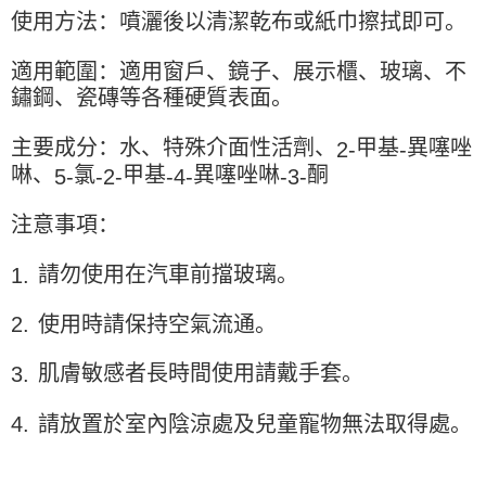
使用方法：噴灑後以清潔乾布或紙巾擦拭即可。
適用範圍：適用窗戶、鏡子、展示櫃、玻璃、不
鏽鋼、瓷磚等各種硬質表面。
主要成分：水、特殊介面性活劑、
甲基
異噻唑
2-
-
啉、
氯
甲基
異噻唑啉
酮
5-
-2-
-4-
-3-
注意事項：
請勿使用在汽車前擋玻璃。
1.
使用時請保持空氣流通。
2.
肌膚敏感者長時間使用請戴手套。
3.
4.
請放置於室內陰涼處及兒童寵物無法取得處。