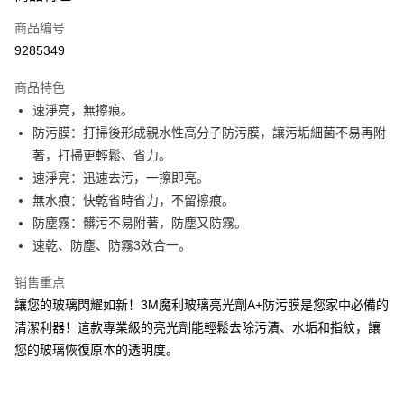
商品编号
Apple Pay
9285349
街口支付
商品特色
悠遊付
速淨亮，無擦痕。
Google Pay
防污膜：打掃後形成親水性高分子防污膜，讓污垢細菌不易再附
著，打掃更輕鬆、省力。
AFTEE先享后付
速淨亮：迅速去污，一擦即亮。
相关说明
無水痕：快乾省時省力，不留擦痕。
一、關於 AFTEE先享後付
ATM付款
1. 於付款方式選擇AFTEE先享後付，將跳出AFTEE先享後付手機驗證視
防塵霧：髒污不易附著，防塵又防霧。
窗。
速乾、防塵、防霧3效合一。
2. 進行簡訊驗證之後，即可完成結帳手續。
运送方式
3. 訂單確認後不需事先繳費，商品會配送至您的指定地址。
销售重点
4. 下訂完成後，您的手機會收到一封繳費通知簡訊，APP會員則會收到
全家取貨付款
AFTEE APP推播通知。
讓您的玻璃閃耀如新！3M魔利玻璃亮光劑A+防污膜是您家中必備的
每笔NT$60，满NT$599(含以上)免运费
5. 收到商品當下無需繳費，確認無誤後，請再利用繳費通知簡訊或AFTEE
清潔利器！這款專業級的亮光劑能輕鬆去除污漬、水垢和指紋，讓
APP於四大便利商店‧ATM/網銀等方式進行付款。
付款後全家取貨
您的玻璃恢復原本的透明度。
請留意繳費期限為 14 天。唯有下載 AFTEE App 成為 AFTEE 會員者方能享
每笔NT$60，满NT$599(含以上)免运费
有最長 45 天內付款之服務。