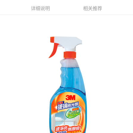
7-11取貨付款
繳費期限，為商家向您請款的時間，再加上使用AFTEE可延長的天數所計算
详细说明
相关推荐
每笔NT$60，满NT$599(含以上)免运费
出。使用AFTEE下訂可以延長您收到商品前的繳費天數，但無法保證一定能
夠在期限內收到商品(例如:預購商品或預計到貨時間較長者)。因此無論收到
付款後7-11取貨
商品與否，仍需要請您在AFTEE規定的時間內完成繳費。
每笔NT$60，满NT$599(含以上)免运费
二、付款限制
1. 初次使用 AFTEE 時，將依認證結果及本公司審查結果，核予每個人不同
宅配
之上限額度
2. 結帳金額須大於NT$30
每笔NT$120，满NT$899(含以上)免运费
3. 目前僅支援台灣會員
三、聲明條款
「AFTEE先享後付」(下稱本服務)乃由恩沛科技股份有限公司(下稱 AFTEE )
所提供，並由 AFTEE 向您收取款項。因使用本服務所須提供之個人資料(包
含但不限於訂購人姓名、電話，收件人姓名、電話、收件地址)，將交付予
AFTEE 於本服務必要服務範圍內運用。關於 AFTEE 對於個人資料之蒐集、
處理、利用，詳參 AFTEE 官網之『個人資料蒐集、處理及利用告知聲明』
（
https://aftee.tw/privacypolicy/
）。
若款項超過繳費期限，將根據當次的金額加收年利率 16% 的逾期滯納金。
未成年的使用者，請事先徵得法定代理人或監護人之同意方可使用
AFTEE。
若您對於個人資料之處理、利用有任何疑問，或欲行使相關法律權利，請聯
繫恩沛科技股份有限公司。若您不同意我們將上開所示之個人資料，連同必