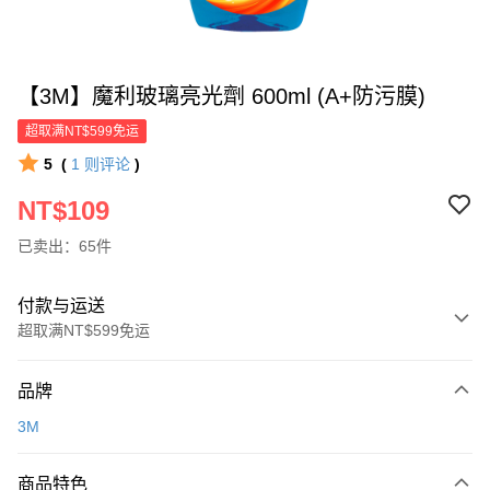
【3M】魔利玻璃亮光劑 600ml (A+防污膜)
超取满NT$599免运
5
(
1
则评论
)
NT$109
已卖出：65件
付款与运送
超取满NT$599免运
付款方式
品牌
信用卡一次付款
3M
超商取货付款
商品特色
LINE Pay