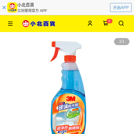
小北百貨
开启APP
立刻使用官方 APP
0
1
/
1