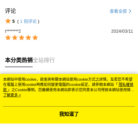
评论
查看全部
5
(
1
则评论
)
t********2
2024/03/11
本分类热销
全站排行
本網站中使用cookie，欲查詢有關本網站使用cookie方式之詳情，及若您不希望
热门标签
在電腦上使用cookie時應如何變更電腦的cookie設定，請參閱本網站「
隱私權條
款
」之Cookie聲明。您繼續使用本網站即表示您同意本公司得按本網站使用條款
之Cookie聲明使用cookie。
了解更多 >
我知道了