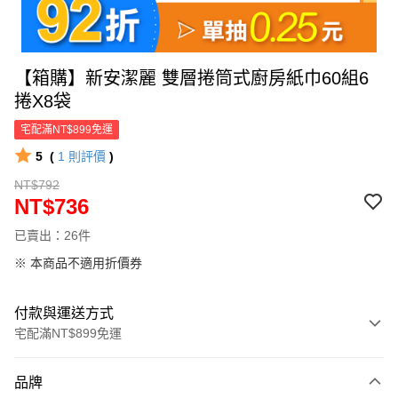
【箱購】新安潔麗 雙層捲筒式廚房紙巾60組6
捲X8袋
宅配滿NT$899免運
5
(
1
則評價
)
NT$792
NT$736
已賣出：26件
※ 本商品不適用折價券
付款與運送方式
宅配滿NT$899免運
付款方式
品牌
信用卡一次付款