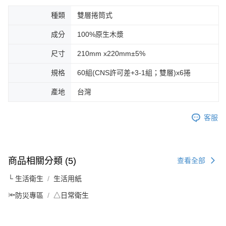
種類
雙層捲筒式
成分
100%原生木漿
尺寸
210mm x220mm±5%
規格
60組(CNS許可差+3-1組；雙層)x6捲
產地
台灣
客服
商品相關分類 (5)
查看全部
└ 生活衛生
生活用紙
🔦防災專區
△日常衛生