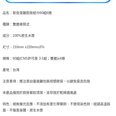
品名：新安潔麗廚房紙巾60組6捲
種類：雙層捲筒式
成分：100%原生木漿
尺寸：210mm x220mm±5%
規格：60組(CNS許可差 3-1組；雙層)x6捲
產地：台灣
注意事項：應注意幼童遠離包裝用塑膠袋，以避免窒息危險
本產品僅用於廚房餐飲清潔，並存放於乾燥通風處
特色：絕無螢光反應、不添加有害化學藥劑、不使用染色劑，經過高溫殺
菌、不傷害身體、原生木漿