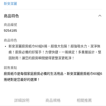
新安潔麗
LINE Pay
商品特色
Apple Pay
商品編號
街口支付
9254185
悠遊付
商品特色
Google Pay
新安潔麗廚房紙巾60組6捲，超值大包裝！超強吸水力，潔淨無
AFTEE先享後付
痕！廚房必備的好幫手！方便快捷，一捲搞定！多重層設計，堅
相關說明
固耐用！讓您的廚房瞬間變得更整潔更乾淨！
【關於「AFTEE先享後付」】
ATM付款
AFTEE先享後付是「在收到商品之後才付款」的支付方式。 讓您購物簡單
銷售重點
便利好安心！
廚房紙巾是每個家庭廚房必備的生活用品，新安潔麗廚房紙巾60組6
１．簡單：不需註冊會員、不需綁卡、不需儲值。
運送方式
捲絕對是您最好的選擇！
２．便利：只要手機號碼，簡訊認證，即可結帳。
３．安心：先確認商品／服務後，再付款。
宅配
每筆NT$120，滿NT$899(含以上)免運費
【「AFTEE先享後付」結帳流程】
１．於結帳方式選擇「AFTEE先享後付」後，將跳轉至「AFTEE先享後付」
詳細說明
商品規格
相關推薦
結帳頁面，進行簡訊認證並確認金額後，即可完成結帳。
２．訂單成立數日內，您將收到繳費通知簡訊。