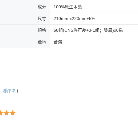
成分
100%原生木漿
尺寸
210mm x220mm±5%
規格
60組(CNS許可差+3-1組；雙層)x6捲
產地
台灣
1
则评论
)
1