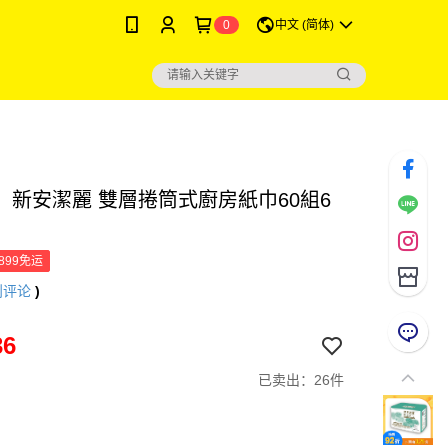
0
中文 (简体)
】新安潔麗 雙層捲筒式廚房紙巾60組6
899免运
则评论
)
36
已卖出：26件