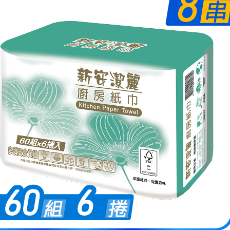
2. 結帳金
3. 目前
三、聲明
「AFTE
)所提供，
(包含但不
予 AFT
集、處理、
明』（
http
若款項超過
未成年的
AFTEE。
若您對於
聯繫恩沛
同必要之購
人資料，