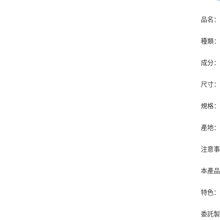
品名：
種類
成分：
尺寸：2
規格：6
產地
注意
本產
特色
委託