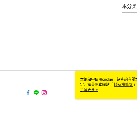
本分类
本網站中使用cookie，欲查詢有關
定，請參閱本網站「
隱私權條款
」
cookie。
了解更多 >