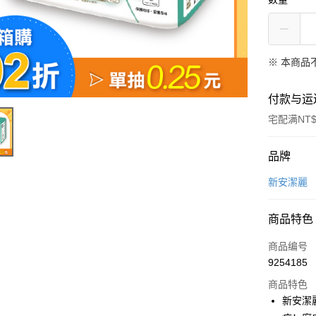
※ 本商品
付款与运
宅配满NT$
付款方式
品牌
信用卡一
新安潔麗
LINE Pay
商品特色
Apple Pay
商品编号
街口支付
9254185
商品特色
悠遊付
新安潔
Google Pa