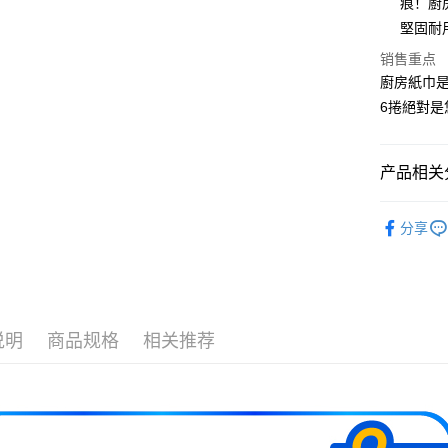
痕！廚
堅固耐
AFTEE先
相关说明
销售重点
一、關於 A
廚房紙巾
ATM付款
1. 於付
6捲絕對是
窗。
2. 進行
3. 訂單
运送方式
4. 下訂
产品相关分
AFTEE 
宅配
5. 收到
└ 生活衛
每笔NT$1
APP於四
分享
🔦防災專
請留意繳費期
享有最長 
📍箱購專
繳費期限，
生活補給×
算出。使用
说明
商品规格
相关推荐
夏日生活
定能夠在期
收到商品與
二、付款
1. 初次
之上限額