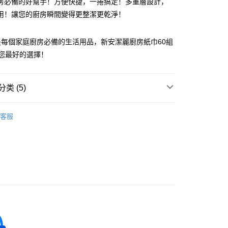
房必備的好幫手！方便快捷，一捲搞定！多重層設計，
用！讓您的廚房瞬間變得更整潔更乾淨！
享后付
FTEE先享後付
是每個家庭廚房必備的生活用品，新安潔麗廚房紙巾60組
款方式選擇AFTEE先享後付，將跳出AFTEE先享後付手機驗證視
您最好的選擇！
簡訊驗證之後，即可完成結帳手續。
確認後不需事先繳費，商品會配送至您的指定地址。
完成後，您的手機會收到一封繳費通知簡訊，APP會員則會收到
类 (5)
APP推播通知。
商品當下無需繳費，確認無誤後，請再利用繳費通知簡訊或AFTEE
生
生活用紙
20，满NT$899(含以上)免运费
大便利商店‧ATM/網銀等方式進行付款。
客服
區
△日常衛生
限為 14 天。唯有下載 AFTEE App 成為 AFTEE 會員者方能
45 天內付款之服務。
區
為商家向您請款的時間，再加上使用AFTEE可延長的天數所計
日用備品
AFTEE下訂可以延長您收到商品前的繳費天數，但無法保證一
研究所
限內收到商品(例如:預購商品或預計到貨時間較長者)。因此無論
否，仍需要請您在AFTEE規定的時間內完成繳費。
限制
使用 AFTEE 時，將依認證結果及本公司審查結果，核予每個人不同
度