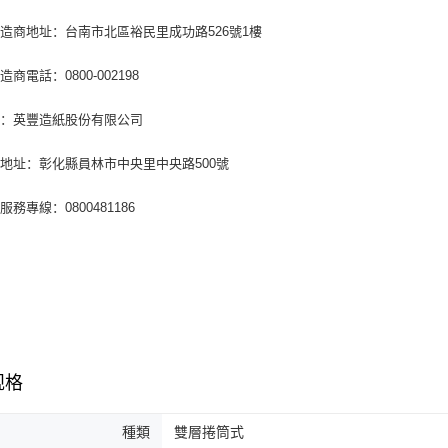
造商地址：台南市北區裕民里成功路526號1樓
商電話：0800-002198
商：英豐造紙股份有限公司
地址：彰化縣員林市中央里中央路500號
務專線：0800481186
规格
種類
雙層捲筒式