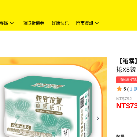
專區
領取折價券
好康快訊
門市資訊
【箱購
捲X8袋
宅配满NT$
5 (
1
NT$792
NT$7
数量