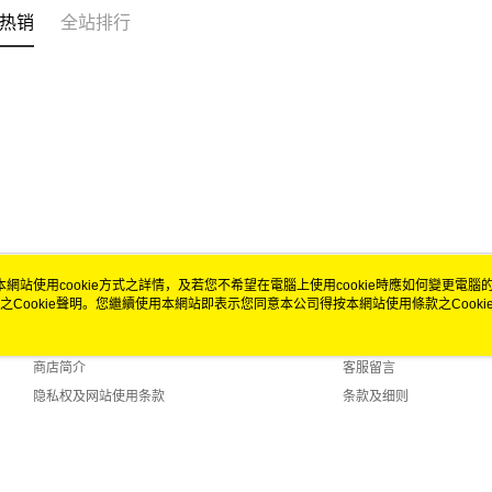
热销
全站排行
本網站使用cookie方式之詳情，及若您不希望在電腦上使用cookie時應如何變更電腦的c
之Cookie聲明。您繼續使用本網站即表示您同意本公司得按本網站使用條款之Cooki
关于我们
客服资讯
品牌故事
购物说明
商店简介
客服留言
隐私权及网站使用条款
条款及细则
联络我们