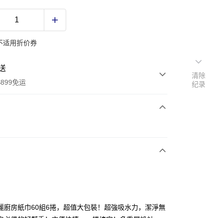
不适用折价券
送
清除
899免运
纪录
次付款
麗廚房紙巾60組6捲，超值大包裝！超強吸水力，潔淨無
y