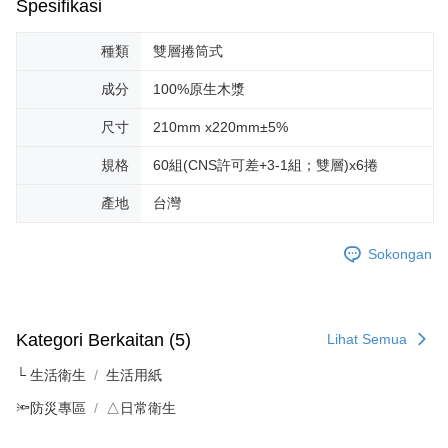
Spesifikasi
種類
雙層捲筒式
成分
100%原生木漿
尺寸
210mm x220mm±5%
規格
60組(CNS許可差+3-1組；雙層)x6捲
產地
台灣
Sokongan
Kategori Berkaitan (5)
Lihat Semua
└ 生活衛生
生活用紙
🔦防災專區
△日常衛生