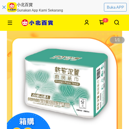
小北百貨
Buka APP
Gunakan App Kami Sekarang
0
1
/
1