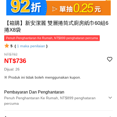
【箱購】新安潔麗 雙層捲筒式廚房紙巾60組6
捲X8袋
Penuh Penghantaran Ke Rumah, NT$899 penghataran percuma
5
(
1
maka penilaian
)
NT$792
NT$736
Dijual: 26
※ Produk ini tidak boleh menggunakan kupon.
Pembayaran Dan Penghantaran
Penuh Penghantaran Ke Rumah, NT$899 penghataran
percuma
Kaedah Pembayaran