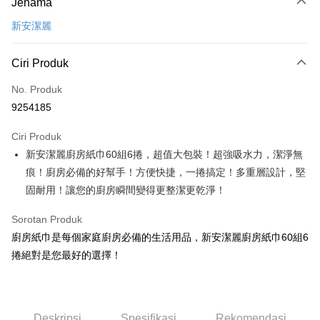
Jenama
Kad Kredit (Bayaran Penuh)
新安潔麗
LINE Pay
Apple Pay
Ciri Produk
JKOPAY
No. Produk
9254185
Easy Wallet
Ciri Produk
Google Pay
新安潔麗廚房紙巾60組6捲，超值大包裝！超強吸水力，潔淨無
AFTEE
痕！廚房必備的好幫手！方便快捷，一捲搞定！多重層設計，堅
Deskripsi
固耐用！讓您的廚房瞬間變得更整潔更乾淨！
Pertama, Mengenai Perkhidmatan AFTEE Beli Sekarang Bayar Kemudian
Pemindahan ATM
1. Dengan memilih AFTEE sebagai kaedah pembayaran, mesej
Sorotan Produk
pengesahan AFTEE akan muncul.
廚房紙巾是每個家庭廚房必備的生活用品，新安潔麗廚房紙巾60組6
2. Anda boleh meneruskan pembayaran selepas pengesahan SMS.
Pilihan Penghantaran
3. Tiada bayaran diperlukan apabila pesanan disahkan. Produk akan
捲絕對是您最好的選擇！
dihantar ke alamat yang ditetapkan.
宅配
4. Setelah pesanan disahkan, anda akan menerima SMS pembayaran
NT$120/pesanan | Penghantaran percuma untuk pesanan
manakala ahli aplikasi akan menerima pemberitahuan tolak aplikasi
NT$899 atau lebih
AFTEE.
5. Tiada bayaran diperlukan apabila anda menerima produk. Sila buat
Deskripsi
Spesifikasi
Rekomendasi