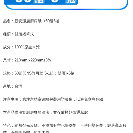
Ketiga, Syarat Perkhidmatan
Perkhidmatan AFTEE Beli Sekarang Bayar Kemudian disediakan oleh NP
Taiwan, Inc. dan AFTEE akan membuat bil kepada pengguna. AFTEE
akan menggunakan data peribadi yang dikumpul (termasuk nama
品名：新安潔麗廚房紙巾60組6捲
pembeli, no. telefon, nama penerima, no. telefon, alamat penerima) untuk
penggunaan perkhidmatan. Sila rujuk kepada "Penyata Pengumpulan
種類：雙層捲筒式
Data Peribadi, Pemprosesan, Penggunaan"
(https://aftee.tw/privacypolicy/
) untuk maklumat lanjut.
成分：100%原生木漿
Jumlah yang diperakui untuk pengguna kali pertama yang lulus
kelulusan boleh sehingga NT$10,000. Jika pengguna tidak membuat
尺寸：210mm x220mm±5%
pembayaran dalam tempoh tersebut, yuran pembayaran lewat sebanyak
20% setahun akan dikenakan. Pengguna bawah umur dikehendaki
規格：60組(CNS許可差 3-1組；雙層)x6捲
mendapatkan kebenaran daripada ibu bapa atau penjaga yang sah
untuk menggunakan AFTEE.
產地：台灣
Sila hubungi NP Taiwan Inc. di
cs_tw@netprotections.co.jp
jika anda
mempunyai sebarang kebimbangan mengenai pemprosesan dan
注意事項：應注意幼童遠離包裝用塑膠袋，以避免窒息危險
penggunaan pada data peribadi. Jika anda tidak bersetuju dengan data
peribadi yang disenaraikan seperti di atas akan dikumpul dan digunakan
oleh AFTEE, sila jangan gunakan perkhidmatan ini.
本產品僅用於廚房餐飲清潔，並存放於乾燥通風處
特色：絕無螢光反應、不添加有害化學藥劑、不使用染色劑，經過高溫殺
菌、不傷害身體、原生木漿