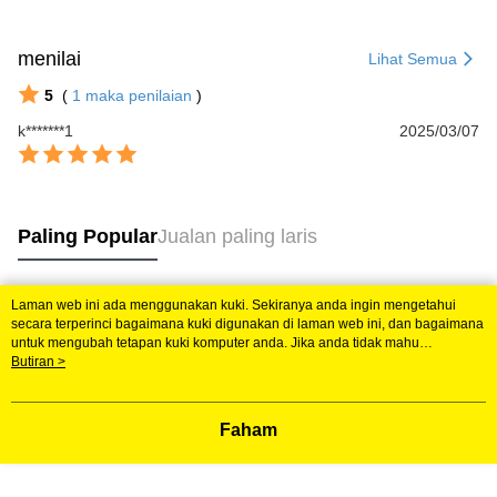
menilai
Lihat Semua
5
(
1
maka penilaian
)
k*******1
2025/03/07
Paling Popular
Jualan paling laris
Laman web ini ada menggunakan kuki. Sekiranya anda ingin mengetahui
Tag Popular
secara terperinci bagaimana kuki digunakan di laman web ini, dan bagaimana
untuk mengubah tetapan kuki komputer anda. Jika anda tidak mahu
menggunakan kuki di komputer anda, sila rujuk penerangan mengenai kuki.
Butiran >
Dasar Privasi
Laman web ini ada menggunakan kuki. Sekiranya anda ingin
mengetahui secara terperinci bagaimana kuki digunakan di laman web ini,
dan bagaimana untuk mengubah tetapan kuki komputer anda. Jika anda tidak
Faham
mahu menggunakan kuki di komputer anda, sila rujuk penerangan mengenai
kuki.