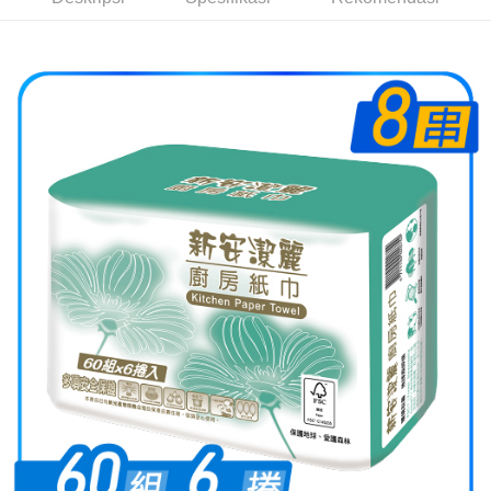
pembayaran di empat kedai serbaneka utama, ATM atau perbankan
dalam talian dengan SMS pembayaran atau pemberitahuan tolak aplikasi
AFTEE.
Sila ambil perhatian bahawa tempoh pembayaran adalah 14 hari. Walau
bagaimanapun, bagi mereka yang telah memuat turun Aplikasi AFTEE
dan mendaftar sebagai ahli AFTEE boleh menikmati tempoh pembayaran
sehingga 45 hari.
Tempoh pembayaran dikira dari masa kedai meminta pembayaran anda,
ditambah dengan bilangan hari yang boleh dilanjutkan oleh AFTEE. Anda
boleh melanjutkan tempoh pembayaran anda sebelum anda menerima
pesanan. Walau bagaimanapun, tiada jaminan bahawa anda boleh
menerima pesanan anda semasa tempoh pembayaran (cth.: produk
prapesanan atau produk yang mungkin mengambil masa yang lebih
lama untuk dihantar). Oleh itu, anda dikehendaki membuat pembayaran
kepada AFTEE dalam tempoh sama ada anda menerima pesanan.
Kedua, Sekatan Pembayaran
1. Jumlah yang diperakui untuk pengguna kali pertama boleh sehingga
NT$10,000. Amaun diperakui sebenar yang diluluskan akan berdasarkan
keputusan pensijilan dan semakan oleh AFTEE.
2. Amaun perbelanjaan minimum mestilah lebih besar daripada NT$20.
3. Pada masa ini hanya tersedia untuk ahli Taiwan.