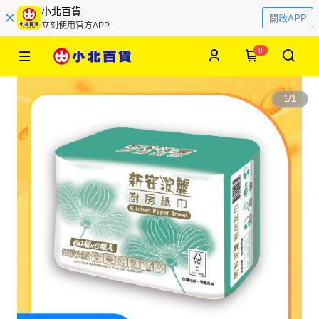
小北百貨
開啟APP
立刻使用官方APP
0
1
/
1