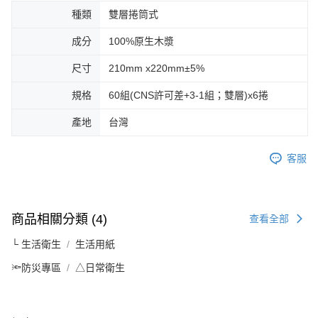
種類
雙層捲筒式
成分
100%原生木漿
尺寸
210mm x220mm±5%
規格
60組(CNS許可差+3-1組；雙層)x6捲
產地
台灣
客服
商品相關分類 (4)
查看全部
└ 生活衛生
生活用紙
🔦防災專區
△日常衛生