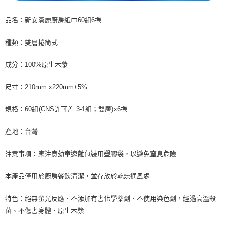
品名：新安潔麗廚房紙巾60組6捲
種類：雙層捲筒式
成分：100%原生木漿
尺寸：210mm x220mm±5%
規格：60組(CNS許可差 3-1組；雙層)x6捲
產地：台灣
注意事項：應注意幼童遠離包裝用塑膠袋，以避免窒息危險
本產品僅用於廚房餐飲清潔，並存放於乾燥通風處
特色：絕無螢光反應、不添加有害化學藥劑、不使用染色劑，經過高溫殺
菌、不傷害身體、原生木漿