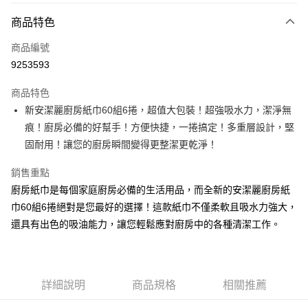
商品特色
LINE Pay
商品編號
Apple Pay
9253593
街口支付
商品特色
悠遊付
新安潔麗廚房紙巾60組6捲，超值大包裝！超強吸水力，潔淨無
Google Pay
痕！廚房必備的好幫手！方便快捷，一捲搞定！多重層設計，堅
固耐用！讓您的廚房瞬間變得更整潔更乾淨！
AFTEE先享後付
相關說明
銷售重點
【關於「AFTEE先享後付」】
廚房紙巾是每個家庭廚房必備的生活用品，而全新的安潔麗廚房紙
ATM付款
AFTEE先享後付是「在收到商品之後才付款」的支付方式。 讓您購物簡單
巾60組6捲絕對是您最好的選擇！這款紙巾不僅柔軟且吸水力強大，
便利好安心！
１．簡單：不需註冊會員、不需綁卡、不需儲值。
還具有出色的吸油能力，讓您輕鬆應對廚房中的各種清潔工作。
運送方式
２．便利：只要手機號碼，簡訊認證，即可結帳。
３．安心：先確認商品／服務後，再付款。
全家取貨付款
每筆NT$60，滿NT$599(含以上)免運費
【「AFTEE先享後付」結帳流程】
１．於結帳方式選擇「AFTEE先享後付」後，將跳轉至「AFTEE先享後付」
詳細說明
商品規格
相關推薦
付款後全家取貨
結帳頁面，進行簡訊認證並確認金額後，即可完成結帳。
２．訂單成立數日內，您將收到繳費通知簡訊。