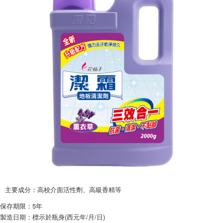
後付繳納相關費用。
※ 交易是否成功請以「AFTEE先享後付 」之結帳頁面顯示為準，若有關於
是否繳費成功／繳費後需取消欲退款等相關疑問，請聯繫「AFTEE先享後付
客戶支援中心」
https://netprotections.freshdesk.com/support/home
【注意事項】
１．透過由恩沛科技股份有限公司提供之「AFTEE先享後付」服務完成之交
易，需依本服務之必要範圍內提供個人資料，並將交易相關給付款項請求債
權轉讓予恩沛科技股份有限公司。
２．關於個人資料處理事宜，請瀏覽以下網址：
https://aftee.tw/terms/#terms3
３．未成年的使用者請事先徵得法定代理人或監護人之同意方可使用
「AFTEE先享後付」，若未經同意申辦者引起之損失，本公司不負相關責
任。
４．使用「AFTEE先享後付」時，將依據個別帳號之用戶狀況，依本公司即
時審查核予不同之上限額度；若仍有額度不足之情形，本公司將視審查結果
請求用戶進行身份認證。
５．嚴禁一人註冊多個帳號或使用他人資訊註冊。若發現惡意使用之情形，
恩沛科技股份有限公司將有權停止該用戶之使用額度並採取法律行動。
主要成分：高校介面活性劑、高級香精等
保存期限：5年
製造日期：標示於瓶身(西元年/月/日)