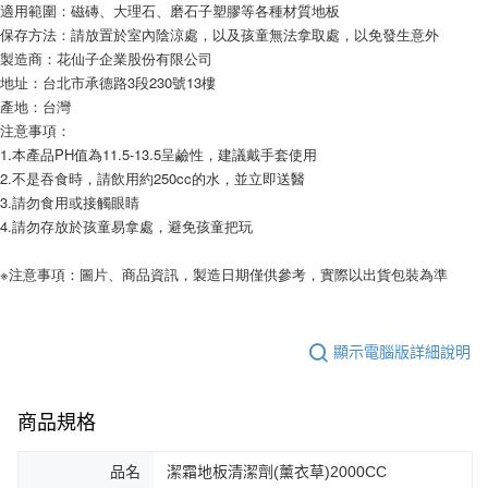
適用範圍：磁磚、大理石、磨石子塑膠等各種材質地板
保存方法：請放置於室內陰涼處，以及孩童無法拿取處，以免發生意外
製造商：花仙子企業股份有限公司
地址：台北市承德路3段230號13樓
產地：台灣
注意事項：
1.本產品PH值為11.5-13.5呈鹼性，建議戴手套使用
2.不是吞食時，請飲用約250cc的水，並立即送醫
3.請勿食用或接觸眼睛
4.請勿存放於孩童易拿處，避免孩童把玩
※注意事項：圖片、商品資訊，製造日期僅供參考，實際以出貨包裝為準
顯示電腦版詳細說明
商品規格
品名
潔霜地板清潔劑(薰衣草)2000CC