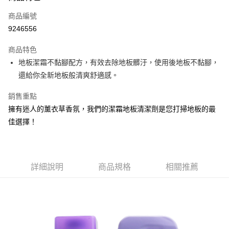
商品編號
街口支付
9246556
悠遊付
商品特色
Google Pay
地板潔霜不黏腳配方，有效去除地板髒汙，使用後地板不黏腳，
AFTEE先享後付
還給你全新地板般清爽舒適感。
相關說明
銷售重點
【關於「AFTEE先享後付」】
ATM付款
AFTEE先享後付是「在收到商品之後才付款」的支付方式。 讓您購物簡單
擁有迷人的薰衣草香氛，我們的潔霜地板清潔劑是您打掃地板的最
便利好安心！
佳選擇！
１．簡單：不需註冊會員、不需綁卡、不需儲值。
運送方式
２．便利：只要手機號碼，簡訊認證，即可結帳。
３．安心：先確認商品／服務後，再付款。
宅配
每筆NT$120，滿NT$899(含以上)免運費
【「AFTEE先享後付」結帳流程】
詳細說明
商品規格
相關推薦
１．於結帳方式選擇「AFTEE先享後付」後，將跳轉至「AFTEE先享後付」
結帳頁面，進行簡訊認證並確認金額後，即可完成結帳。
２．訂單成立數日內，您將收到繳費通知簡訊。
３．收到繳費通知簡訊後14天內，點擊此簡訊中的連結，可透過四大超商／
ATM／網路銀行／等多元方式進行付款，方視為交易完成。
※ 請注意：結帳手續完成當下不需立刻繳費，但若您需要取消訂單，請聯絡
購買商品的店家。未經商家同意取消之訂單仍視為有效，需透過AFTEE先享