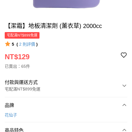
【潔霜】地板清潔劑 (薰衣草) 2000cc
宅配滿NT$899免運
5
(
2
則評價
)
NT$129
已賣出：65件
付款與運送方式
宅配滿NT$899免運
付款方式
品牌
信用卡一次付款
花仙子
LINE Pay
商品特色
Apple Pay