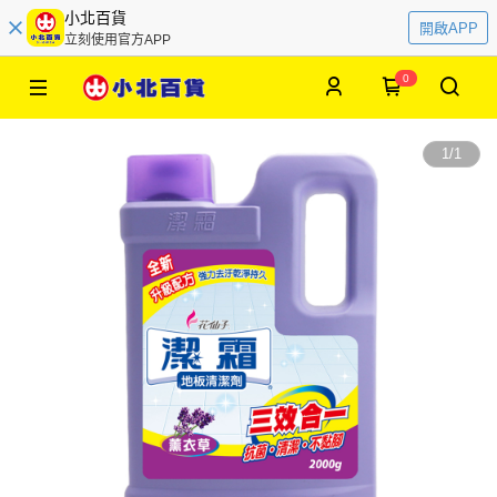
小北百貨
開啟APP
立刻使用官方APP
0
1
/
1