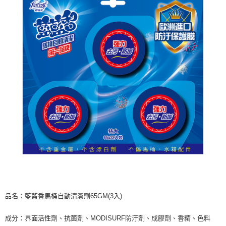
ATM／網路銀行／等多元方式進行付款，方視為交易完成。
7-11取貨付款
※ 請注意：結帳手續完成當下不需立刻繳費，但若您需要取消訂單，請聯絡
每筆NT$60，滿NT$599(含以上)免運費
購買商品的店家。未經商家同意取消之訂單仍視為有效，需透過AFTEE先享
後付繳納相關費用。
付款後7-11取貨
※ 交易是否成功請以「AFTEE先享後付 」之結帳頁面顯示為準，若有關於
是否繳費成功／繳費後需取消欲退款等相關疑問，請聯繫「AFTEE先享後付
每筆NT$60，滿NT$599(含以上)免運費
客戶支援中心」
https://netprotections.freshdesk.com/support/home
宅配
【注意事項】
１．透過由恩沛科技股份有限公司提供之「AFTEE先享後付」服務完成之交
每筆NT$120，滿NT$899(含以上)免運費
易，需依本服務之必要範圍內提供個人資料，並將交易相關給付款項請求債
權轉讓予恩沛科技股份有限公司。
２．關於個人資料處理事宜，請瀏覽以下網址：
https://aftee.tw/terms/#terms3
３．未成年的使用者請事先徵得法定代理人或監護人之同意方可使用
「AFTEE先享後付」，若未經同意申辦者引起之損失，本公司不負相關責
任。
４．使用「AFTEE先享後付」時，將依據個別帳號之用戶狀況，依本公司即
時審查核予不同之上限額度；若仍有額度不足之情形，本公司將視審查結果
請求用戶進行身份認證。
５．嚴禁一人註冊多個帳號或使用他人資訊註冊。若發現惡意使用之情形，
恩沛科技股份有限公司將有權停止該用戶之使用額度並採取法律行動。
品名：藍藍香馬桶自動清潔劑65GM(3入)
成分：界面活性劑、抗菌劑、MODISURF防汙劑、成膠劑、香精、色料