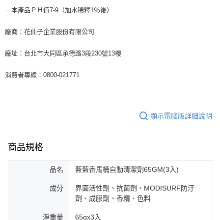
－本產品ＰＨ值7-9（加水稀釋1％後）
廠商：花仙子企業股份有限公司
廠址：台北市大同區承德路3段230號13樓
消費者專線：0800-021771
顯示電腦版詳細說明
商品規格
品名
藍藍香馬桶自動清潔劑65GM(3入)
成分
界面活性劑、抗菌劑、MODISURF防汙
劑、成膠劑、香精、色料
淨重量
65gx3入