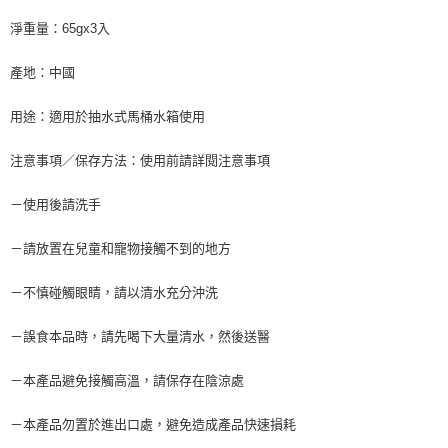
淨重量：65gx3入
產地：中國
用途：適用於抽水式馬桶水箱使用
注意事項／保存方法：使用前請詳閱注意事項
－使用後請洗手
－請放置在兒童和寵物接觸不到的地方
－不慎碰觸眼睛，請以清水充分沖洗
－誤食本品時，請先喝下大量清水，然後送醫
－本產品避免接觸高溫，請保存在陰涼處
－本產品勿置於進出口處，避免造成產品快速損耗