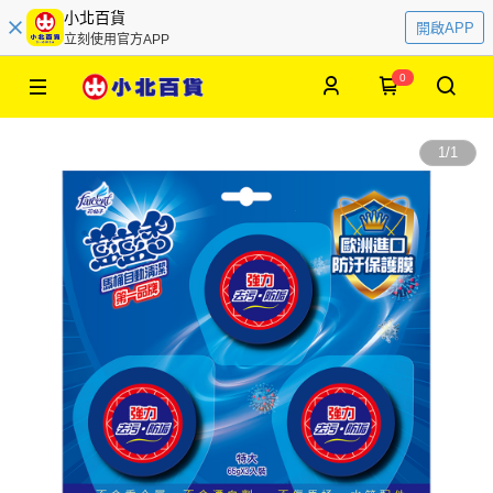
小北百貨
開啟APP
立刻使用官方APP
0
1
/
1