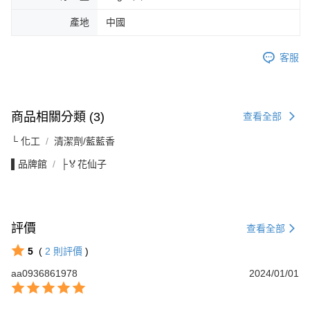
產地
中國
客服
商品相關分類 (3)
查看全部
└ 化工
清潔劑/藍藍香
▌品牌館
├🏅花仙子
評價
查看全部
5
(
2
則評價
)
aa0936861978
2024/01/01