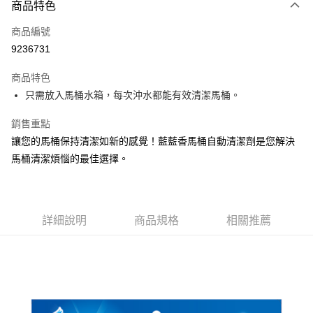
商品特色
LINE Pay
商品編號
Apple Pay
9236731
街口支付
商品特色
悠遊付
只需放入馬桶水箱，每次沖水都能有效清潔馬桶。
Google Pay
銷售重點
AFTEE先享後付
讓您的馬桶保持清潔如新的感覺！藍藍香馬桶自動清潔劑是您解決
相關說明
馬桶清潔煩惱的最佳選擇。
【關於「AFTEE先享後付」】
ATM付款
AFTEE先享後付是「在收到商品之後才付款」的支付方式。 讓您購物簡單
便利好安心！
１．簡單：不需註冊會員、不需綁卡、不需儲值。
運送方式
２．便利：只要手機號碼，簡訊認證，即可結帳。
詳細說明
商品規格
相關推薦
３．安心：先確認商品／服務後，再付款。
全家取貨付款
每筆NT$60，滿NT$599(含以上)免運費
【「AFTEE先享後付」結帳流程】
１．於結帳方式選擇「AFTEE先享後付」後，將跳轉至「AFTEE先享後付」
付款後全家取貨
結帳頁面，進行簡訊認證並確認金額後，即可完成結帳。
２．訂單成立數日內，您將收到繳費通知簡訊。
每筆NT$60，滿NT$599(含以上)免運費
３．收到繳費通知簡訊後14天內，點擊此簡訊中的連結，可透過四大超商／