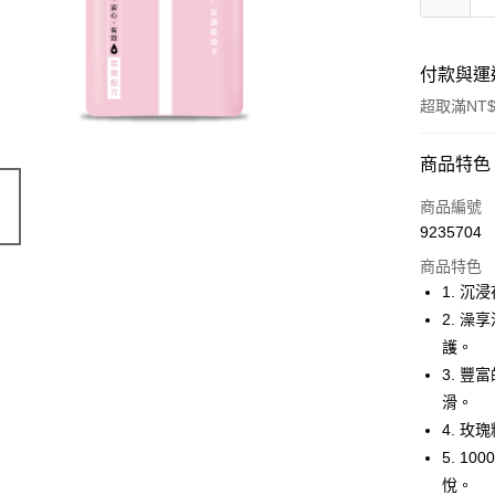
付款與運
超取滿NT$
付款方式
商品特色
信用卡一
商品編號
9235704
超商取貨
商品特色
LINE Pay
1. 
2. 
Apple Pay
護。
街口支付
3. 
滑。
悠遊付
4. 
Google Pa
5. 
悅。
AFTEE先