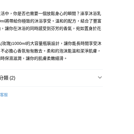
FTEE先享後付」】
生活中，你是否也需要一個放鬆身心的瞬間？澡享沐浴乳
先享後付是「在收到商品之後才付款」的支付方式。 讓您購物簡單
000ml將帶給你極致的沐浴享受。溫和的配方，結合了豐富
心！
：不需註冊會員、不需綁卡、不需儲值。
油，讓你在沐浴的同時感受到芬芳的香氣，宛如置身於花
：只要手機號碼，簡訊認證，即可結帳。
：先確認商品／服務後，再付款。
(玫瑰)1000ml的大容量瓶裝設計，讓你能長時間享受沐
付款
EE先享後付」結帳流程】
，不必擔心香氛匆匆散去。柔和的泡沫能溫和潔淨肌膚，
0，滿NT$599(含以上)免運費
方式選擇「AFTEE先享後付」後，將跳轉至「AFTEE先享後
同時保濕滋潤，讓你的肌膚柔嫩細滑。
頁面，進行簡訊認證並確認金額後，即可完成結帳。
家取貨
成立數日內，您將收到繳費通知簡訊。
費通知簡訊後14天內，點擊此簡訊中的連結，可透過四大超商
0，滿NT$599(含以上)免運費
網路銀行／等多元方式進行付款，方視為交易完成。
類 (2)
：結帳手續完成當下不需立刻繳費，但若您需要取消訂單，請聯
付款
的店家。未經商家同意取消之訂單仍視為有效，需透過AFTEE
用
身體清潔
繳納相關費用。
0，滿NT$599(含以上)免運費
客服
否成功請以「AFTEE先享後付 」之結帳頁面顯示為準，若有關於
研究所
功／繳費後需取消欲退款等相關疑問，請聯繫「AFTEE先享後
1取貨
援中心」
https://netprotections.freshdesk.com/support/home
0，滿NT$599(含以上)免運費
項】
恩沛科技股份有限公司提供之「AFTEE先享後付」服務完成之
依本服務之必要範圍內提供個人資料，並將交易相關給付款項請
20，滿NT$899(含以上)免運費