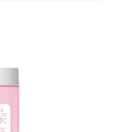
讓予恩沛科技股份有限公司。
個人資料處理事宜，請瀏覽以下網址：
ee.tw/terms/#terms3
年的使用者請事先徵得法定代理人或監護人之同意方可使用
E先享後付」，若未經同意申辦者引起之損失，本公司不負相關責
AFTEE先享後付」時，將依據個別帳號之用戶狀況，依本公司
核予不同之上限額度；若仍有額度不足之情形，本公司將視審查
用戶進行身份認證。
一人註冊多個帳號或使用他人資訊註冊。若發現惡意使用之情
科技股份有限公司將有權停止該用戶之使用額度並採取法律行