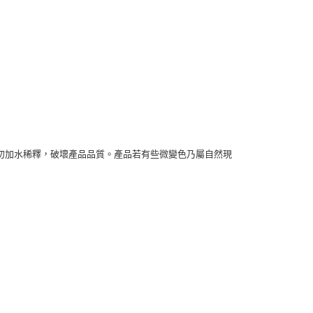
勿加水稀釋，破壞產品品質。產品若有些微變色乃屬自然現