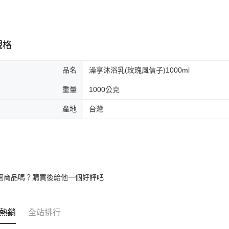
規格
品名
澡享沐浴乳(玫瑰風信子)1000ml
重量
1000公克
產地
台灣
個商品嗎？購買後給他一個好評吧
熱銷
全站排行