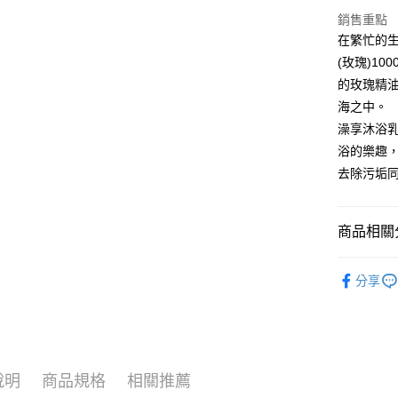
相關說明
銷售重點
【關於「A
在繁忙的
ATM付款
AFTEE
(玫瑰)1
便利好安
１．簡單
的玫瑰精
２．便利
運送方式
海之中。
３．安心
澡享沐浴乳
全家取貨
【「AFT
浴的樂趣
每筆NT$6
１．於結帳
去除污垢
付」結帳
付款後全
２．訂單
３．收到繳
每筆NT$6
／ATM／
商品相關分
※ 請注意
7-11取貨
絡購買商品
└ 美妝日
先享後付
每筆NT$6
分享
※ 交易是
夏日生活
是否繳費成
付款後7-1
付客戶支
每筆NT$6
【注意事
宅配
１．透過由
說明
商品規格
相關推薦
交易，需
每筆NT$1