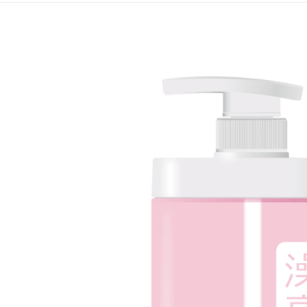
求債權轉
２．關於
https://aft
３．未成
「AFTE
任。
４．使用「
即時審查
結果請求
５．嚴禁
形，恩沛
動。