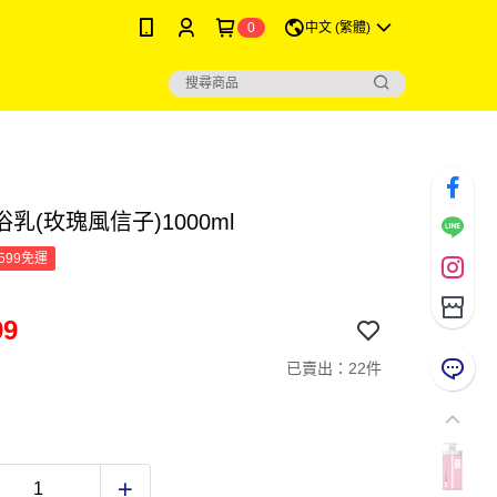
0
中文 (繁體)
乳(玫瑰風信子)1000ml
599免運
99
已賣出：22件