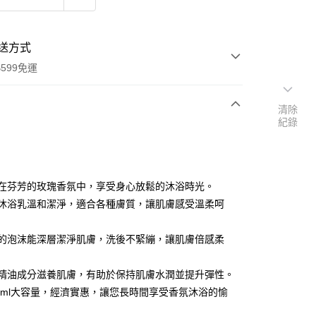
送方式
599免運
清除
紀錄
次付款
付款
沉浸在芬芳的玫瑰香氛中，享受身心放鬆的沐浴時光。
澡享沐浴乳溫和潔淨，適合各種膚質，讓肌膚感受溫柔呵
豐富的泡沫能深層潔淨肌膚，洗後不緊繃，讓肌膚倍感柔
玫瑰精油成分滋養肌膚，有助於保持肌膚水潤並提升彈性。
y
1000ml大容量，經濟實惠，讓您長時間享受香氛沐浴的愉
享後付