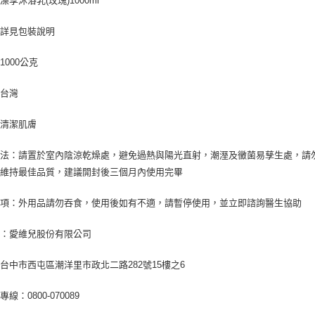
澡享沐浴乳(玫瑰)1000ml
：詳見包裝說明
1000公克
：台灣
：清潔肌膚
方法：請置於室內陰涼乾燥處，避免過熱與陽光直射，潮溼及黴菌易孳生處，請
為維持最佳品質，建議開封後三個月內使用完畢
事項：外用品請勿吞食，使用後如有不適，請暫停使用，並立即諮詢醫生協助
商：愛維兒股份有限公司
台中市西屯區潮洋里市政北二路282號15樓之6
線：0800-070089