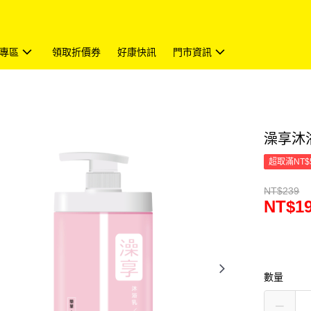
專區
領取折價券
好康快訊
門市資訊
澡享沐浴
超取滿NT$
NT$239
NT$1
數量