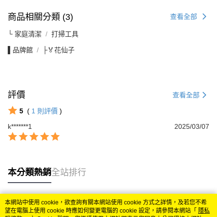
商品相關分類 (3)
查看全部
└ 家庭清潔
打掃工具
▌品牌館
├🏅花仙子
評價
查看全部
5
(
1
則評價
)
k*******1
2025/03/07
本分類熱銷
全站排行
本網站中使用 cookie，欲查詢有關本網站使用 cookie 方式之詳情，及若您不希
熱門標籤
望在電腦上使用 cookie 時應如何變更電腦的 cookie 設定，請參閱本網站「
隱私