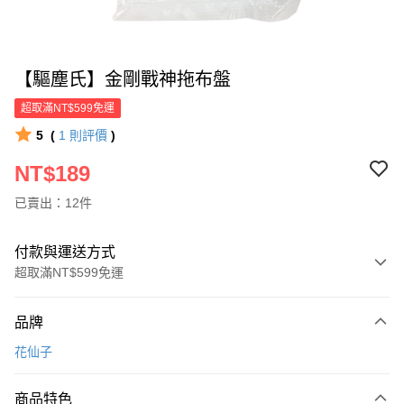
【驅塵氏】金剛戰神拖布盤
超取滿NT$599免運
5
(
1
則評價
)
NT$189
已賣出：12件
付款與運送方式
超取滿NT$599免運
付款方式
品牌
信用卡一次付款
花仙子
超商取貨付款
商品特色
LINE Pay