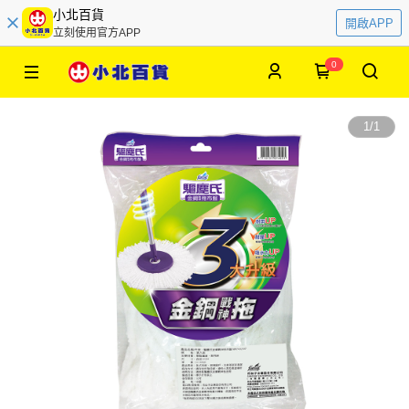
小北百貨
開啟APP
立刻使用官方APP
0
1
/
1