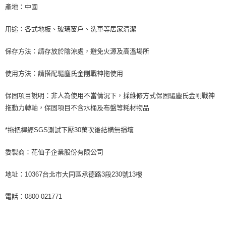
產地：中國
用途：各式地板、玻璃窗戶、洗車等居家清潔
保存方法：請存放於陰涼處，避免火源及高溫場所
使用方法：請搭配驅塵氏金剛戰神拖使用
保固項目說明：非人為使用不當情況下，採維修方式保固驅塵氏金剛戰神
拖動力轉軸，保固項目不含水桶及布盤等耗材物品
*拖把桿經SGS測試下壓30萬次後結構無損壞
委製商：花仙子企業股份有限公司
地址：10367台北市大同區承德路3段230號13樓
電話：0800-021771