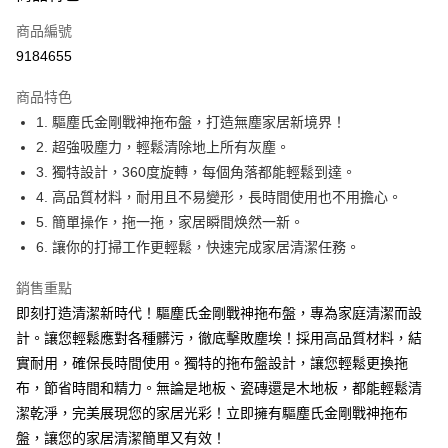
商品編號
Apple Pay
9184655
街口支付
商品特色
悠遊付
1. 驅塵氏金剛戰神拖布盤，打造無塵家居新境界！
Google Pay
2. 超強吸塵力，輕鬆清除地上所有灰塵。
3. 獨特設計，360度旋轉，每個角落都能輕鬆到達。
AFTEE先享後付
4. 高品質材料，耐用且不易變形，長時間使用也不用擔心。
相關說明
5. 簡單操作，拖一拖，家居瞬間焕然一新。
【關於「AFTEE先享後付」】
ATM付款
AFTEE先享後付是「在收到商品之後才付款」的支付方式。 讓您購物簡單
6. 讓你的打掃工作更輕鬆，快速完成家居清潔任務。
便利好安心！
１．簡單：不需註冊會員、不需綁卡、不需儲值。
銷售重點
運送方式
２．便利：只要手機號碼，簡訊認證，即可結帳。
即刻打造清潔新時代！驅塵氏金剛戰神拖布盤，專為家庭清潔而設
３．安心：先確認商品／服務後，再付款。
全家取貨付款
計。讓您輕鬆應對各種髒污，徹底擊敗塵埃！採用高品質材料，結
每筆NT$60，滿NT$599(含以上)免運費
【「AFTEE先享後付」結帳流程】
實耐用，確保長時間使用。獨特的拖布盤設計，讓您輕鬆更換拖
１．於結帳方式選擇「AFTEE先享後付」後，將跳轉至「AFTEE先享後付」
付款後全家取貨
布，節省時間和精力。無論是地板、瓷磚還是木地板，都能輕鬆清
結帳頁面，進行簡訊認證並確認金額後，即可完成結帳。
２．訂單成立數日內，您將收到繳費通知簡訊。
潔乾淨，完美展現您的家居光彩！立即擁有驅塵氏金剛戰神拖布
每筆NT$60，滿NT$599(含以上)免運費
３．收到繳費通知簡訊後14天內，點擊此簡訊中的連結，可透過四大超商／
盤，讓您的家居清潔簡單又有效！
ATM／網路銀行／等多元方式進行付款，方視為交易完成。