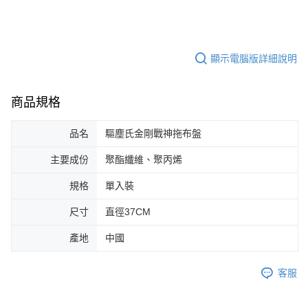
顯示電腦版詳細說明
商品規格
品名
驅塵氏金剛戰神拖布盤
主要成份
聚酯纖維、聚丙烯
規格
單入裝
尺寸
直徑37CM
產地
中國
客服